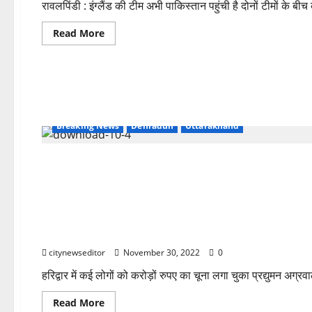
रावलपिंडी : इंग्लैंड की टीम अभी पाकिस्तान पहुंची है दोनों टीमों के बीच 
Read
Read More
more
about
PAK
vs
ENG:
खिलाड़ियों
पर
वायरस
अटैक,
Breaking News
Dehradun
Uttarakhand
टेस्ट मैच
से
पहले
बवाल
Breaking News
crime
Haridwar
Uttarakhand
कनखल का नटवरलाल, लोगों के करोड़ों रुपए ठगने वाला फ्रॉड लाला 
citynewseditor
November 30, 2022
0
हरिद्वार में कई लोगों को करोड़ों रुपए का चूना लगा चुका प्रद्युमन अग
Read
Read More
more