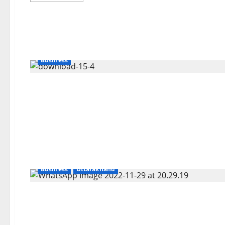
about
कनखल
का
नटवरलाल,
लोगों
के
करोड़ों
रुपए
Business
ठगने
वाला
फ्रॉड
लाला
गिरफ्तार।
Business
Uttarakhand