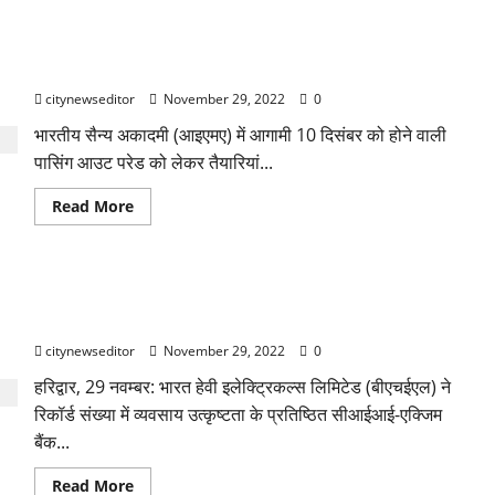
about
टीकाकरण
का
लक्ष्य
बड़ी खबर : IMA पासिंग आउट परेड की तैयारियां शुरू
प्राप्त
न
citynewseditor
November 29, 2022
0
करने
वालों
को
भारतीय सैन्य अकादमी (आइएमए) में आगामी 10 दिसंबर को होने वाली
प्रतिकूल
पासिंग आउट परेड को लेकर तैयारियां...
प्रविष्टि
दी
जाएगी:
Read
Read More
डीएम
more
विनय
about
शंकर
बड़ी
पांडेय
खबर
:
बीएचईएल ने रिकॉर्ड संख्या में व्यवसाय उत्कृष्टता के सीआईआई –एक्जिम
IMA
पासिंग
बैंक पुरस्कार 2022 जीते
आउट
परेड
citynewseditor
November 29, 2022
0
की
तैयारियां
हरिद्वार, 29 नवम्बर: भारत हेवी इलेक्ट्रिकल्स लिमिटेड (बीएचईएल) ने
शुरू
रिकॉर्ड संख्या में व्यवसाय उत्कृष्टता के प्रतिष्ठित सीआईआई-एक्जिम
बैंक...
Read
Read More