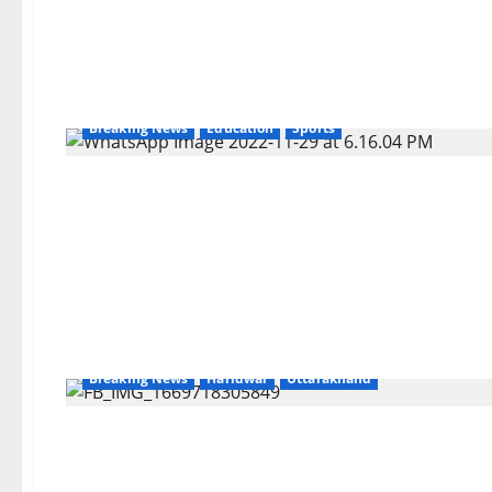
Breaking News
Education
Sports
Breaking News
Haridwar
Uttarakhand