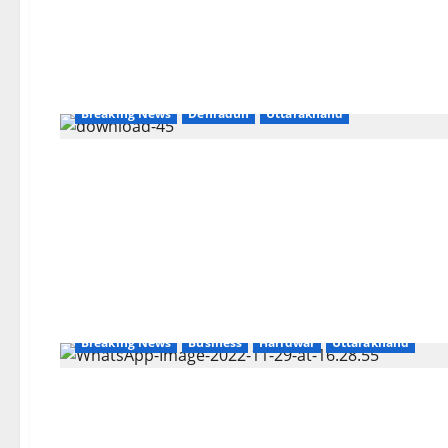
Breaking News
Dehradun
Uttarakhand
Breaking News
Business
Haridwar
Uttarakhand