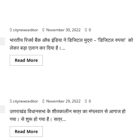
बड़ा एलान,एक दिसंबर को डिजिटल रुपया होगा लॉन्च
citynewseditor
November 30, 2022
0
भारतीय रिजर्व बैंक ऑफ इंडिया ने डिजिटल मुद्रा – ‘डिजिटल रुपया’ को
लेकर बड़ा एलान कर दिया है।...
Read
Read More
more
about
बड़ा
एलान,एक
दिसंबर
धामी सरकार ने पेश किया 5440 करोड़ का अनुपूरक बजट, विपक्ष ने किया
को
डिजिटल
हल्लाबोल
रुपया होगा लॉन्च
citynewseditor
November 29, 2022
0
उत्तराखंड विधानसभा के शीतकालीन सत्र का मंगलवार से आगाज हो
गया। से शुरू हो गया है। सत्र...
Read
Read More
more
about