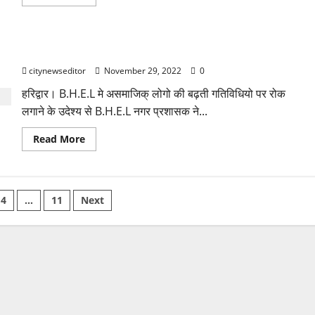
more
about
बीएचईएल
ने
रिकॉर्ड
हरिद्वार B.H.E.L नगर प्रशासक ने सात दिनों के लिए कराई दुकाने बंद।
संख्या
में
citynewseditor
November 29, 2022
0
व्यवसाय
उत्कृष्टता
के
हरिद्वार। B.H.E.L मे असमाजिक् लोगो की बढ़ती गतिविधियो पर रोक
सीआईआई
लगाने के उदेश्य से B.H.E.L नगर प्रशासक ने...
–
एक्जिम
बैंक
Read
Read More
पुरस्कार
more
2022
about
जीते
हरिद्वार
B.H.E.L
नगर
प्रशासक
4
…
11
Next
ने
सात
tion
दिनों
के
लिए
कराई
दुकाने
बंद।