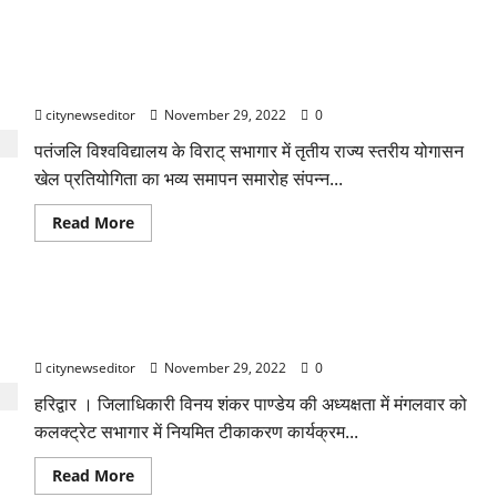
धामी
सरकार
ने
पतंजलि विश्वविद्यालय में तृतीय राज्य स्तरीय योगासन खेल प्रतियोगिता
पेश
किया
का भव्य समापन
5440
करोड़
citynewseditor
November 29, 2022
0
का
अनुपूरक
पतंजलि विश्वविद्यालय के विराट् सभागार में तृतीय राज्य स्तरीय योगासन
बजट,
विपक्ष
खेल प्रतियोगिता का भव्य समापन समारोह संपन्न...
ने
किया
हल्लाबोल
Read
Read More
more
about
पतंजलि
विश्वविद्यालय
में
टीकाकरण का लक्ष्य प्राप्त न करने वालों को प्रतिकूल प्रविष्टि दी जाएगी:
तृतीय
राज्य
डीएम विनय शंकर पांडेय
स्तरीय
योगासन
citynewseditor
November 29, 2022
0
खेल
प्रतियोगिता
हरिद्वार । जिलाधिकारी विनय शंकर पाण्डेय की अध्यक्षता में मंगलवार को
का
भव्य
कलक्ट्रेट सभागार में नियमित टीकाकरण कार्यक्रम...
समापन
Read
Read More
more