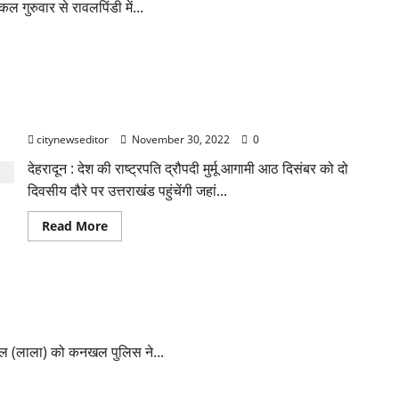
कल गुरुवार से रावलपिंडी में...
दो दिवसीय दौरे पर पहली बार उत्तराखंड आ रहीं राष्ट्रपति मुर्मू
citynewseditor
November 30, 2022
0
देहरादून : देश की राष्ट्रपति द्रौपदी मुर्मू आगामी आठ दिसंबर को दो
दिवसीय दौरे पर उत्तराखंड पहुंचेंगी जहां...
Read
Read More
more
about
दो
दिवसीय
दौरे
गिरफ्तार।
पर
पहली
बार
उत्तराखंड
आ
्रवाल (लाला) को कनखल पुलिस ने...
रहीं
राष्ट्रपति
मुर्मू