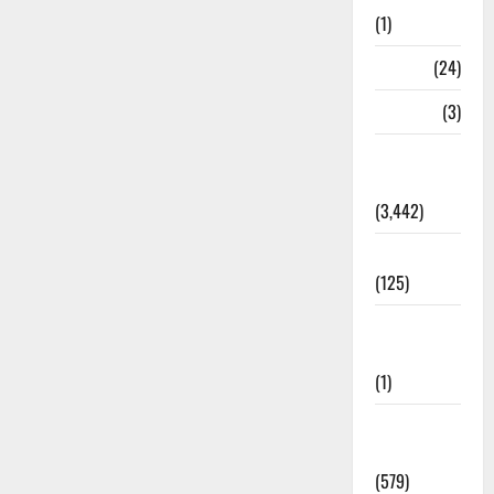
(1)
BHEL
(24)
Bihar
(3)
Breaking
News
(3,442)
Business
(125)
Cloudburst
Updates
(1)
CM
Uttrakhand
(579)