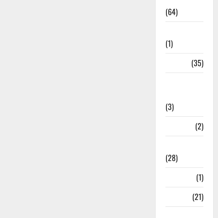
(64)
Ahamedabad
(1)
Army
(35)
Asia Cup
2025
(3)
Athletics
(2)
Ayurveda
(28)
Bangal
(1)
BANK
(21)
Bhaniyawala