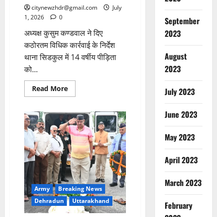
citynewzhdr@gmail.com
July
1, 2026
0
September
अध्यक्ष कुसुम कण्डवाल ने दिए
2023
कठोरतम विधिक कार्रवाई के निर्देश ​
August
थाना सिडकुल में 14 वर्षीय पीड़िता
2023
को...
Read
Read More
July 2023
more
about
नाबालिग
June 2023
से
दुष्कर्म
और
निजी
May 2023
नर्सिंग
होम
में
April 2023
अवैध
गर्भपात
के
March 2023
प्रयास
Army
Breaking News
मामले
में
Dehradun
Uttarakhand
राज्य
February
महिला
आयोग