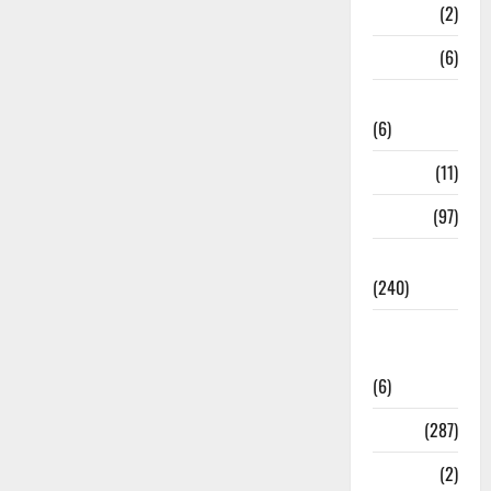
Mathura
(2)
Meerut
(6)
Mussoorie
(6)
nainital
(11)
nainital
(97)
national
(240)
National
News
(6)
Nature
(287)
Navy
(2)