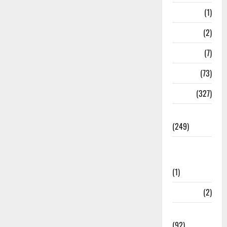
Nepal
(1)
New Year
(2)
Newsbeat
(7)
PM Modi
(73)
Police
(327)
Politics
(249)
Post Office
Investment
(1)
ramnagar
(2)
Rishikesh
(92)