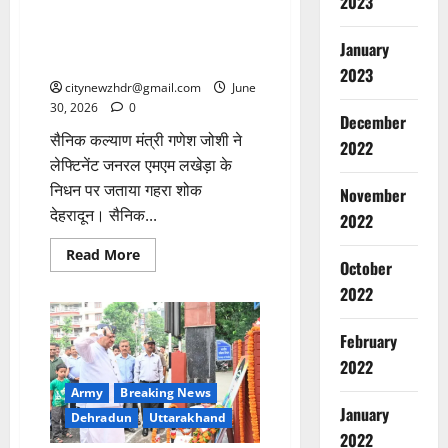
2023
सख्त
ले. जनरल लखेड़ा का निधन राष्ट्र,
भारतीय सेना तथा उत्तराखंड के लिए
January
अपूरणीय क्षति- गणेश जोशी
2023
citynewzhdr@gmail.com
June
30, 2026
0
December
सैनिक कल्याण मंत्री गणेश जोशी ने
2022
लेफ्टिनेंट जनरल एमएम लखेड़ा के
Breaking
निधन पर जताया गहरा शोक
November
Entertai
देहरादून। सैनिक...
स
2022
ल
Read
Read More
मा
October
more
2
about
न
2022
ले.
खा
Breaking
जनरल
लखेड़ा
न
Delhi
का
February
Sports Ne
की
निधन
2022
राष्ट्र,
कॉ
द
भारतीय
म
म
सेना
Army
Breaking News
3
तथा
न
January
दा
Dehradun
Uttarakhand
उत्तराखंड
वे
के
र
2022
Breaking