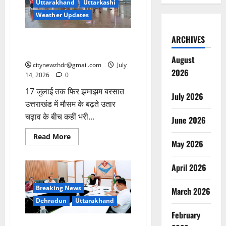
Uttarakhand
Uttarkashi
Weather Updates
ARCHIVES
उत्तराखंड में भारी बारिश के लिए फिर
चेतावनी जारी
August
citynewzhdr@gmail.com
July
2026
14, 2026
0
17 जुलाई तक फिर झमाझम बरसात
July 2026
उत्तराखंड में मौसम के बढ़ते उतार
चढ़ाव के बीच कहीं भरी...
June 2026
Read
Read More
May 2026
more
about
उत्तराखंड
में
April 2026
भारी
बारिश
के
Breaking News
March 2026
लिए
फिर
Dehradun
Uttarakhand
चेतावनी
जारी
February