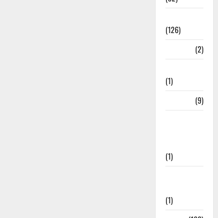
Roorkee
(126)
Rudrapur
(2)
Saharanpur
(1)
Science
(9)
Senior
Citizens
Welfare
(1)
Social
Initiatives
(1)