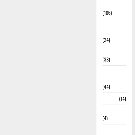
Entertainment
(106)
Environment
& Climate
(24)
EVM Voting
(38)
Fire
Accident
(44)
Garbage
(14)
Governance
(4)
Government &