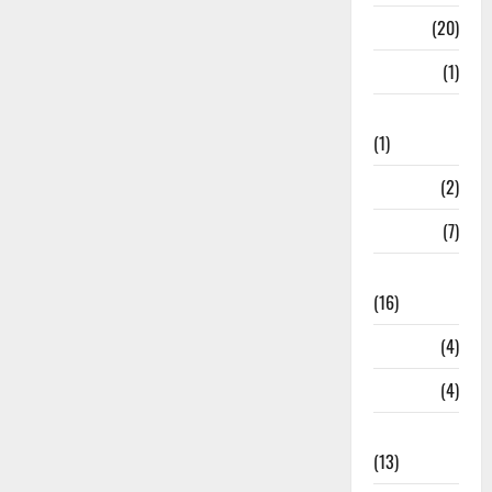
Job
(20)
Kanpur
(1)
Karanatak
(1)
kolkata
(2)
Kotdwar
(7)
Lifestyle
(16)
Loan
(4)
M.P
(4)
Massoorie
(13)