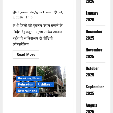
हरेला पर्व को जन-जन से जोड़ने की
2026
तैयारी
January
citynewzhdr@gmail.com
July
8, 2026
0
2026
सभी जिलों को एक्शन प्लान बनाने के
December
निर्देश देहरादून। मुख्य सचिव आनन्द
2025
बर्द्धन ने सचिवालय से वीडियो
कॉन्फ्रेंसिंग...
November
Read
Read More
2025
more
about
हरेला
October
पर्व
को
2025
जन-
Breaking News
जन
से
Dehradun
Rishikesh
September
जोड़ने
की
Uttarakhand
2025
तैयारी
अवैध निर्माणों पर एमडीडीए का बड़ा
August
प्रहार
2025