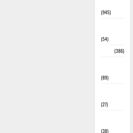
Haridwar
(945)
Haridwar
News
(54)
Health
(386)
Health &
Wellness
(89)
Holi
Festival
(27)
Home
Remedies
(38)