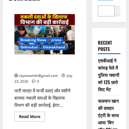
Search
Breaking News
crime
RECENT
Dehradun
Uttarakhand
POSTS
एसबीआई ने
देहरादून में नकली दवाओं का बड़ा
कांवड़ मेले में
भंडाफोड़
पुलिस जवानों
citynewzhdr@gmail.com
July
को 125 छाते
23, 2026
0
किए भेंट
भारी मात्रा में फर्जी दवाएं और मशीनें
बरामद नकली दवाओं के खिलाफ
सलमान खान
विभाग की बड़ी कार्रवाई, ईस्ट...
की दमदार
एंट्री के साथ
Read
Read More
more
आया ‘बिग
about
देहरादून