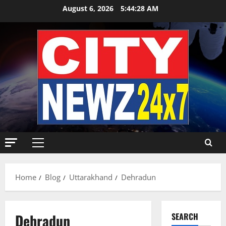
Skip
August 6, 2026
5:44:29 AM
to
content
Primary
Menu
Home
Blog
Uttarakhand
Dehradun
Dehradun
SEARCH