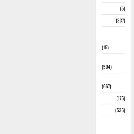
Corona
(5)
crime
(337)
Cyber
Crime
(15)
Dehradun
(504)
Dehradun
(667)
Delhi
(176)
Dharm
(536)
Disaster
Management