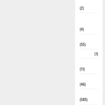
Administration
(2)
Government
Schemes
(4)
Govt Job
(55)
Gujarat
(1)
Haldwani
(11)
Haldwani
(46)
Haridwar
(585)