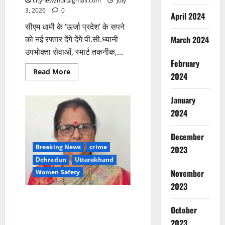
citynewzhdr@gmail.com
July
3, 2026
0
April 2024
सीएम धामी के ‘ऊर्जा प्रदेश’ के सपने
March 2024
को नई रफ्तार देंगे देंगे पी.सी.ध्यानी
उपभोक्ता सेवाओं, स्मार्ट तकनीक,...
February
Read
Read More
2024
more
about
नई
January
ऊर्जा,
नई
2024
सोच
के
साथ
पी.सी.ध्यानी
December
ने
Breaking News
crime
2023
संभाली
यूपीसीएल
Dehradun
Uttarakhand
की
कमान
November
Women Safety
2023
नाबालिग से दुष्कर्म और निजी नर्सिंग
होम में अवैध गर्भपात के प्रयास मामले
October
में राज्य महिला आयोग सख्त
2023