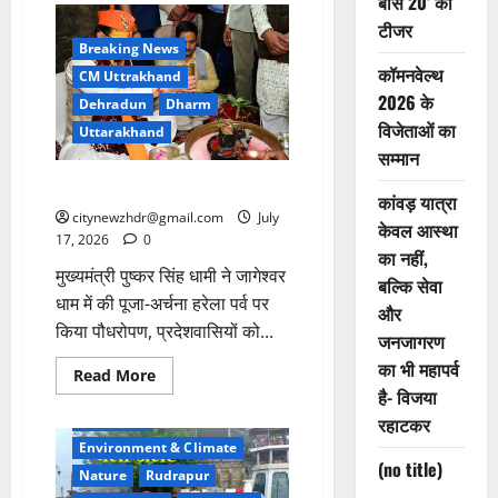
बॉस 20’ का
में
टीजर
नकली
दवाओं
Breaking News
का
कॉमनवेल्थ
बड़ा
CM Uttrakhand
भंडाफोड़
2026 के
Dehradun
Dharm
विजेताओं का
Uttarakhand
सम्मान
श्रावणी मेले का हुआ शुभारंभ
कांवड़ यात्रा
citynewzhdr@gmail.com
July
केवल आस्था
17, 2026
0
का नहीं,
मुख्यमंत्री पुष्कर सिंह धामी ने जागेश्वर
बल्कि सेवा
धाम में की पूजा-अर्चना हरेला पर्व पर
और
किया पौधरोपण, प्रदेशवासियों को...
जनजागरण
का भी महापर्व
Read
Read More
more
Breaking News
है- विजया
about
Dehradun
श्रावणी
रहाटकर
मेले
Environment & Climate
का
(no title)
हुआ
Nature
Rudrapur
शुभारंभ