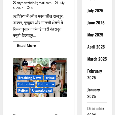
citynewzhdr@gmail.com
July
4, 2026
0
July 2025
ऋषिकेश में अवैध भवन सील राजपुर,
June 2025
जाखन, पुरकुल और मालसी क्षेत्रों में
नियमानुसार कार्रवाई जारी देहरादून।
May 2025
मसूरी-देहरादून...
Read
Read More
April 2025
more
about
अवैध
March 2025
निर्माणों
पर
एमडीडीए
February
का
बड़ा
2025
प्रहार
Breaking News
crime
Dehradun
Dehradun
January
Police
Uttarakhand
2025
एक वर्ष पूर्व हुई लाखों की ज्वेलरी चोरी
December
का दून पुलिस ने किया खुलासा