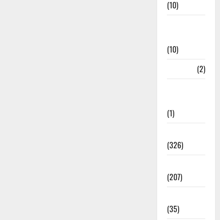
(10)
Disaster
Relief
(10)
Dogs
(2)
Economy &
Investment
(1)
Education
(326)
Election
(207)
Electricity
(35)