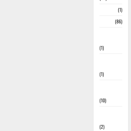
HRDA
(1)
India
(86)
India–Japan
Partnership
(1)
Inspirational
Stories
(1)
International
News
(10)
International
Relations
(2)