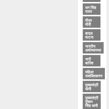
ट
क
धन सिंह
रावत
र
पीएम
मोदी
August
5,
बादल
2026
फटना
0
भारतीय
अर्थव्यवस्था
भारी
बारिश
महिला
सशक्तिकरण
मुख्यमंत्री
धामी
मुख्यमंत्री
पुष्कर
सिंह धामी