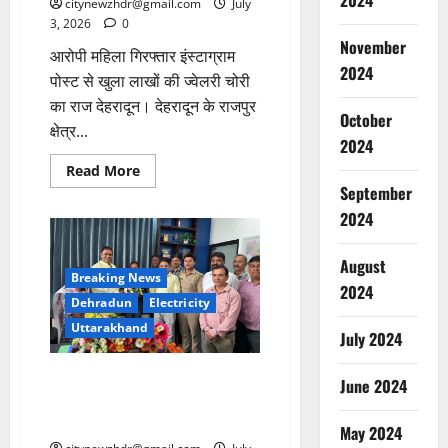
2024
citynewzhdr@gmail.com
July
3, 2026
0
November
आरोपी महिला गिरफ्तार इंस्टाग्राम
2024
पोस्ट से खुला लाखों की ज्वेलरी चोरी
का राज देहरादून। देहरादून के राजपुर
October
क्षेत्र...
2024
Read
Read More
more
September
about
एक
2024
वर्ष
पूर्व
हुई
August
लाखों
Breaking News
की
2024
ज्वेलरी
Dehradun
Electricity
चोरी
का
Uttarakhand
July 2024
दून
पुलिस
ने
नई ऊर्जा, नई सोच के साथ
किया
June 2024
खुलासा
पी.सी.ध्यानी ने संभाली यूपीसीएल की
कमान
May 2024