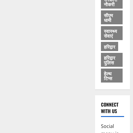
नौकरी
सीएम
धामी
स्वास्थ्य
सेवाएं
हरिद्वार
हरिद्वार
पुलिस
हेल्थ
टिप्स
CONNECT
WITH US
Social