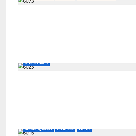
Breaking News
Business
CM Uttrakhand
Dehradun
Uttarakhand
Breaking News
Business
World