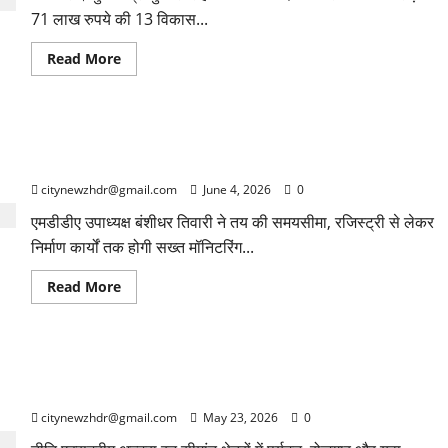
दर्शन
71 लाख रुपये की 13 विकास...
Read
Read More
more
about
मुख्यमंत्री
ने
नैनीताल
आढ़त बाजार पुनर्विकास परियोजना को मिली रफ्तार, जून तक पूरे होंगे
को
दी
सभी लंबित कार्य
96.71
करोड़
citynewzhdr@gmail.com
June 4, 2026
0
की
योजनाओं
एमडीडीए उपाध्यक्ष बंशीधर तिवारी ने तय की समयसीमा, रजिस्ट्री से लेकर
की
सौगात
निर्माण कार्यों तक होगी सख्त मॉनिटरिंग...
Read
Read More
more
about
आढ़त
बाजार
पुनर्विकास
मुख्यमंत्री धामी ने ‘नीति एक्सट्रीम अल्ट्रा रन 2026’ के काउंटडाउन रन
परियोजना
को
कार्यक्रम का किया फ्लैग ऑफ
मिली
रफ्तार,
citynewzhdr@gmail.com
May 23, 2026
0
जून
तक