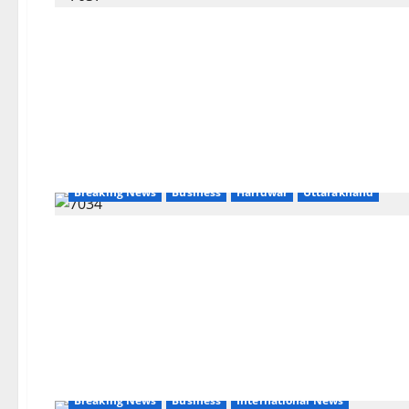
Breaking News
Business
Haridwar
Uttarakhand
Breaking News
Business
International News