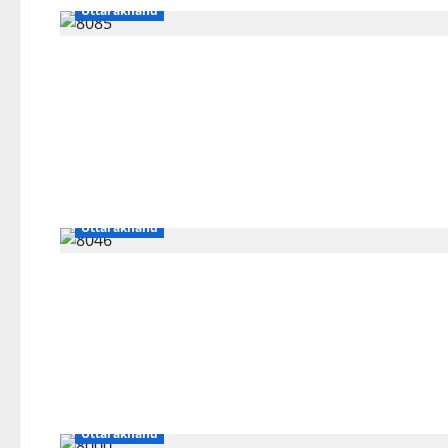
Uttarakhand
Breaking News
Business
Dharm
Travel
Uttarakhand
Breaking News
Business
CM Uttrakhand
nainital
Uttarakhand