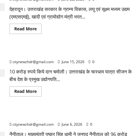
देहरादून। उत्तराखंड सरकार के ग्राम्य विकास, लघु एवं सूक्ष्म मध्यम उद्यम
(एमएसएमई), खादी एवं ग्रामोद्योग मंत्री भरत...
Read
Read More
more
about
कैबिनेट
मंत्री
भरत
उद्योगपति मुकेश अंबानी ने किए बदरीनाथ-केदारनाथ के दर्शन
सिंह
चौधरी
citynewzhdr@gmail.com
June 15, 2026
0
ने
विभागीय
समीक्षा
10 करोड़ रुपये किये दान चमोली। उत्तराखंड के चारधाम यात्रा सीजन के
बैठक
बीच देश के प्रमुख उद्योगपति...
में
योजनाओं
की
Read
Read More
प्रगति
more
का
about
लिया
उद्योगपति
जायजा
मुकेश
अंबानी
मुख्यमंत्री ने नैनीताल को दी 96.71 करोड़ की योजनाओं की सौगात
ने
किए
citynewzhdr@gmail.com
June 6, 2026
0
बदरीनाथ-
केदारनाथ
के
नैनीताल। मुख्यमंत्री पुष्कर सिंह धामी ने जनपद नैनीताल को 96 करोड़