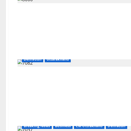
Agriculture
Breaking News
Business
CM Uttrakhand
Dehradun
Uttarakhand
Breaking News
Business
CM Uttrakhand
Dehradun