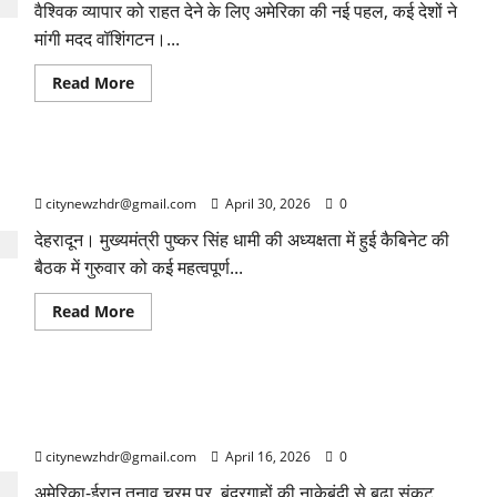
वैश्विक व्यापार को राहत देने के लिए अमेरिका की नई पहल, कई देशों ने
लाईसेंस
व
मांगी मदद वॉशिंगटन।...
विक्रय
प्रमाण
पत्र
Read
Read More
more
about
होर्मुज
जलडमरूमध्य
में
धामी कैबिनेट की बैठक में कई प्रस्तावों पर लगी मुहर
फंसे
जहाजों
citynewzhdr@gmail.com
April 30, 2026
0
को
निकालने
के
देहरादून। मुख्यमंत्री पुष्कर सिंह धामी की अध्यक्षता में हुई कैबिनेट की
लिए
बैठक में गुरुवार को कई महत्वपूर्ण...
अमेरिका
चलाएगा
‘प्रोजेक्ट
Read
Read More
फ्रीडम’-
more
ट्रंप
about
धामी
कैबिनेट
की
यदि होर्मुज को बंद करने की कोशिश की गई, तो ईरान अमेरिकी जहाजों को
बैठक
में
बनाएगा निशाना- रेजाई
कई
प्रस्तावों
citynewzhdr@gmail.com
April 16, 2026
0
पर
लगी
अमेरिका-ईरान तनाव चरम पर, बंदरगाहों की नाकेबंदी से बढ़ा संकट
मुहर