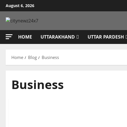
Skip
August 6, 2026
to
content
HOME
UTTARAKHAND
UTTAR PARDESH
Home
Blog
Business
Business
Agriculture
Breaking News
Business
Dehradun