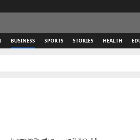
BUSINESS
SPORTS
STORIES
HEALTH
ED
कैबिनेट मंत्री भरत सिंह चौधरी ने विभागीय समीक्षा बैठक में योजनाओं की
प्रगति का लिया जायजा
citynewzhdr@gmail.com
June 22, 2026
0