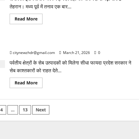
तेहरान। मध्य पूर्व में तनाव एक बार...
Read
Read More
more
about
यदि
होर्मुज
को
सेब काश्तकारों को बड़ी राहत, सरकार ने जारी किए ₹29.25 करोड़
बंद
करने
citynewzhdr@gmail.com
March 21, 2026
0
की
कोशिश
की
पर्वतीय क्षेत्रों के सेब उत्पादकों को मिलेगा सीधा फायदा प्रदेश सरकार ने
गई,
सेब काश्तकारों को राहत देते...
तो
ईरान
अमेरिकी
Read
Read More
जहाजों
more
को
about
बनाएगा
सेब
निशाना-
काश्तकारों
रेजाई
को
बड़ी
4
…
13
Next
राहत,
सरकार
tion
ने
जारी
किए
₹29.25
करोड़