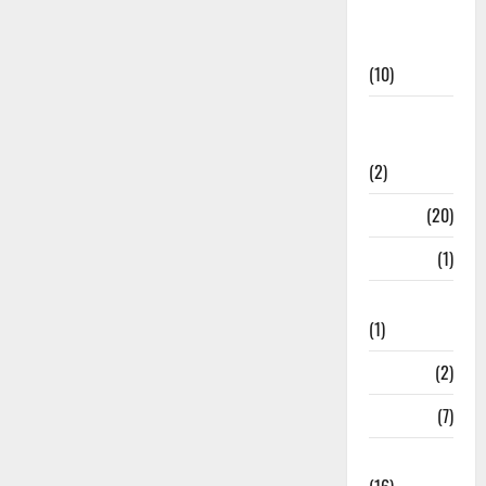
International
News
(10)
International
Relations
(2)
Job
(20)
Kanpur
(1)
Karanatak
(1)
kolkata
(2)
Kotdwar
(7)
Lifestyle