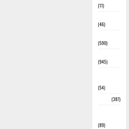
(11)
Haldwani
(46)
Haridwar
(590)
Haridwar
(945)
Haridwar
News
(54)
Health
(387)
Health &
Wellness
(89)