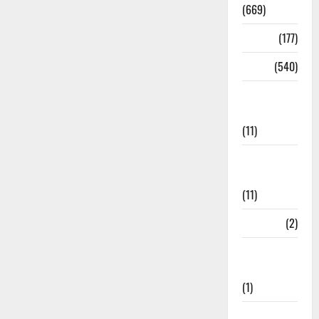
(669)
Delhi
(177)
Dharm
(540)
Disaster
Management
(11)
Disaster
Relief
(11)
Dogs
(2)
Economy &
Investment
(1)
Education