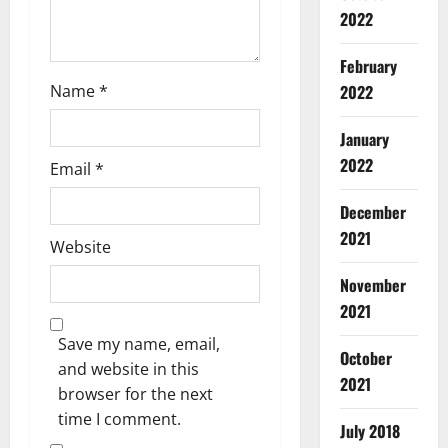
n
2022
February
Name
*
2022
January
2022
Breaking
Email
*
Dharm
Haridwar
December
Uttarakh
2021
ह
Website
2
रि
November
द्वा
Accident
र
2021
Breaking
में
CM Uttra
Save my name, email,
आ
Disaster R
October
and website in this
Uttarakh
स्था
2021
3
क
browser for the next
का
प
सै
time I comment.
Breaking
July 2018
को
ला
CM Uttra