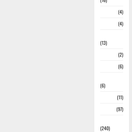
(16)
Loan
(4)
M.P
(4)
Massoorie
(13)
Mathura
(2)
Meerut
(6)
Mussoorie
(6)
nainital
(11)
nainital
(97)
national
(240)