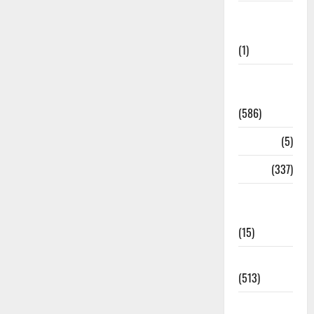
Cloudburst
Updates
(1)
CM
Uttrakhand
(586)
Corona
(5)
crime
(337)
Cyber
Crime
(15)
Dehradun
(513)
Dehradun