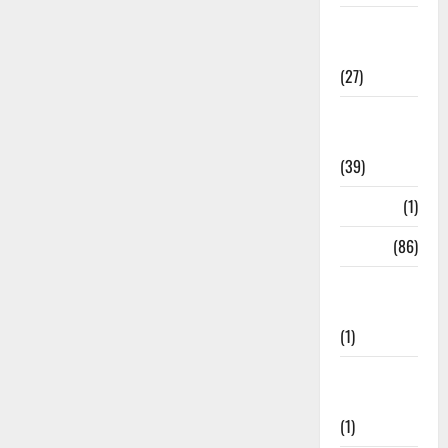
Holi
Festival
(27)
Home
Remedies
(39)
HRDA
(1)
India
(86)
India–Japan
Partnership
(1)
Inspirational
Stories
(1)