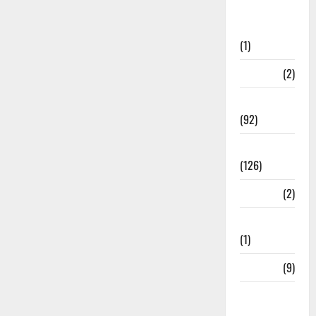
Post Office
Investment
(1)
ramnagar
(2)
Rishikesh
(92)
Roorkee
(126)
Rudrapur
(2)
Saharanpur
(1)
Science
(9)
Senior
Citizens