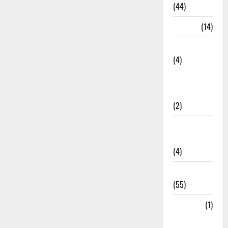
(44)
Garbage
(14)
Governance
(4)
Government &
Administration
(2)
Government
Schemes
(4)
Govt Job
(55)
Gujarat
(1)
Haldwani