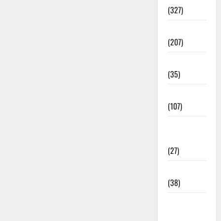
(327)
Election
(207)
Electricity
(35)
Entertainment
(107)
Environment
& Climate
(27)
EVM Voting
(38)
Fire
Accident