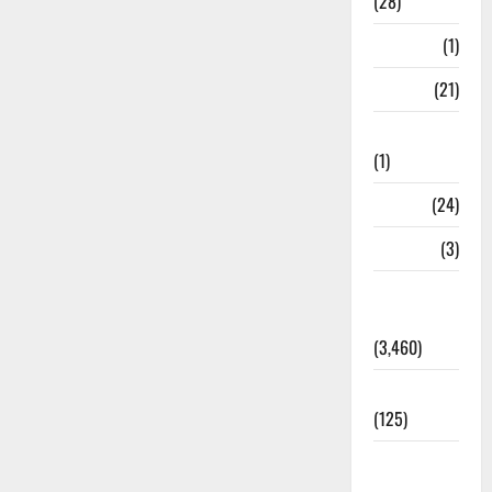
(28)
Bangal
(1)
BANK
(21)
Bhaniyawala
(1)
BHEL
(24)
Bihar
(3)
Breaking
News
(3,460)
Business
(125)
Cloudburst
Updates