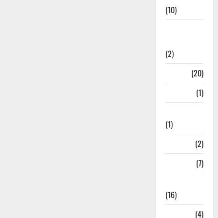
(10)
International
Relations
(2)
Job
(20)
Kanpur
(1)
Karanatak
(1)
kolkata
(2)
Kotdwar
(7)
Lifestyle
(16)
Loan
(4)