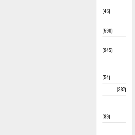
Haldwani
(46)
Haridwar
(590)
Haridwar
(945)
Haridwar
News
(54)
Health
(387)
Health &
Wellness
(89)
Holi