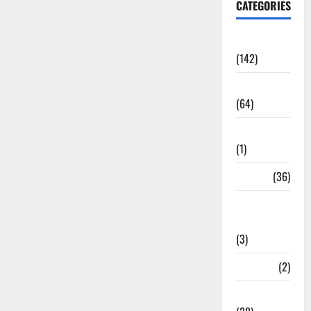
CATEGORIES
Accident
(142)
Agriculture
(64)
Ahamedabad
(1)
Army
(36)
Asia Cup
2025
(3)
Athletics
(2)
Ayurveda