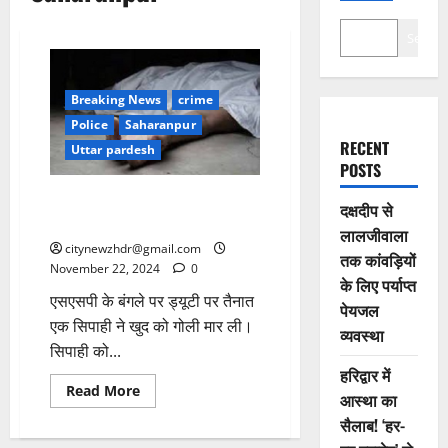
Search
Breaking News
crime
Police
Saharanpur
RECENT
Uttar pardesh
POSTS
SSP के बंगले पर ड्यूटी के दौरान
दक्षदीप से
सिपाही ने खुद को मारी गोली
लालजीवाला
citynewzhdr@gmail.com
तक कांवड़ियों
November 22, 2024
0
के लिए पर्याप्त
एसएसपी के बंगले पर ड्यूटी पर तैनात
पेयजल
एक सिपाही ने खुद को गोली मार ली।
व्यवस्था
सिपाही को...
हरिद्वार में
Read
Read More
आस्था का
more
about
सैलाब! ‘हर-
SSP
के