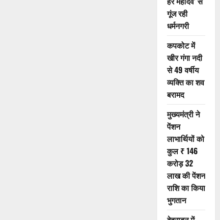
हर महादेव’ से
बंगले
गूंज रही
पर
ड्यूटी
धर्मनगरी
के
दौरान
सिपाही
कपकोट में
ने
खुद
खीर गंगा नदी
को
मारी
से 49 वर्षीय
गोली
व्यक्ति का शव
बरामद
मुख्यमंत्री ने
पेंशन
लाभार्थियों को
कुल ₹ 146
करोड़ 32
लाख की पेंशन
राशि का किया
भुगतान
देहरादून में