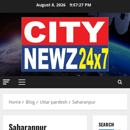
Skip
August 8, 2026
9:57:28 PM
to
content
Primary
Menu
Home
Blog
Uttar pardesh
Saharanpur
Saharanpur
SEARCH