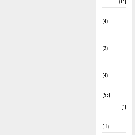
Garbage
(14)
Governance
(4)
Government &
Administration
(2)
Government
Schemes
(4)
Govt Job
(55)
Gujarat
(1)
Haldwani
(11)