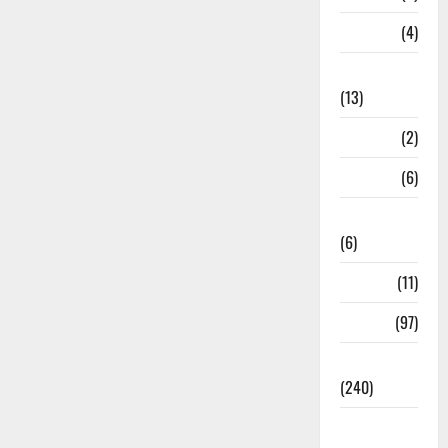
M.P
(4)
Massoorie
(13)
Mathura
(2)
Meerut
(6)
Mussoorie
(6)
nainital
(11)
nainital
(97)
national
(240)
National