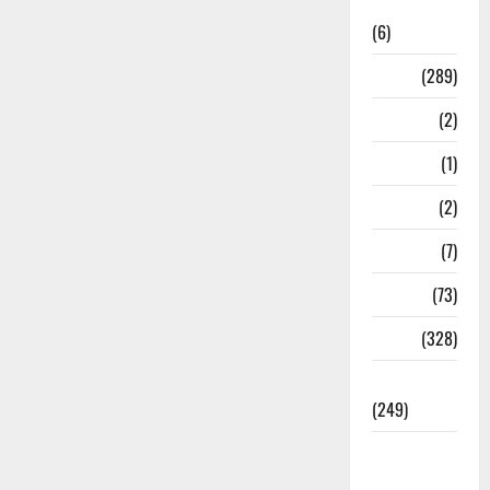
News
(6)
Nature
(289)
Navy
(2)
Nepal
(1)
New Year
(2)
Newsbeat
(7)
PM Modi
(73)
Police
(328)
Politics
(249)
Post Office
Investment