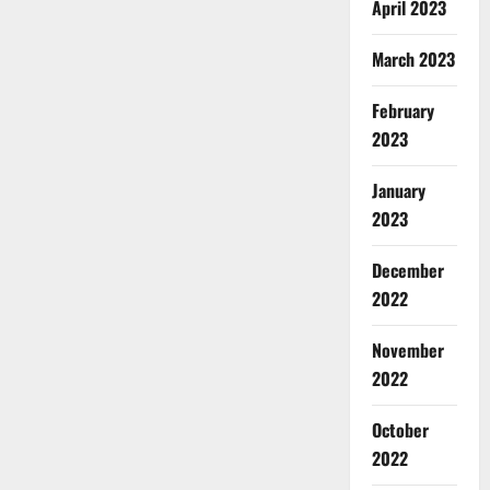
April 2023
March 2023
February
2023
January
2023
December
2022
Breaking
November
Dharm
Haridwar
2022
Uttarakh
ह
October
2
रि
2022
द्वा
Accident