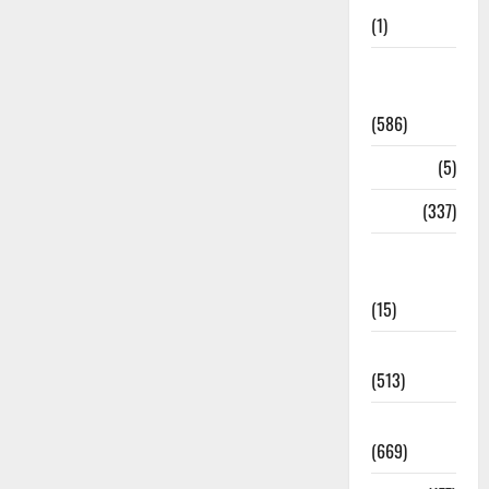
(1)
CM
Uttrakhand
(586)
Corona
(5)
crime
(337)
Cyber
Crime
(15)
Dehradun
(513)
Dehradun
(669)