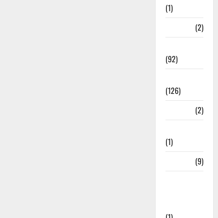
(1)
ramnagar
(2)
Rishikesh
(92)
Roorkee
(126)
Rudrapur
(2)
Saharanpur
(1)
Science
(9)
Senior
Citizens
Welfare
(1)