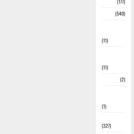
Delhi
(177)
Dharm
(540)
Disaster
Management
(11)
Disaster
Relief
(11)
Dogs
(2)
Economy &
Investment
(1)
Education
(327)