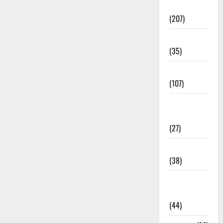
Election
(207)
Electricity
(35)
Entertainment
(107)
Environment
& Climate
(27)
EVM Voting
(38)
Fire
Accident
(44)