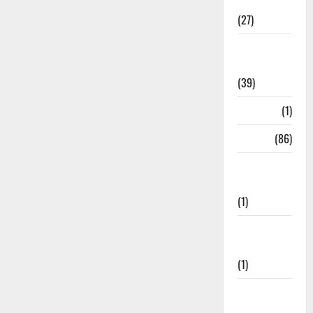
Festival
(27)
Home
Remedies
(39)
HRDA
(1)
India
(86)
India–Japan
Partnership
(1)
Inspirational
Stories
(1)
International
News