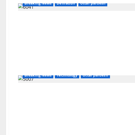
Breaking News
Dehradun
Uttar pardesh
Breaking News
Technology
Uttar pardesh