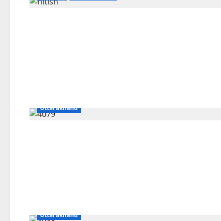
Breaking News
Business
Dehradun
Uttar pardesh
Uttarakhand
Breaking News
Delhi
Nature
Uttar pardesh
Uttarakhand