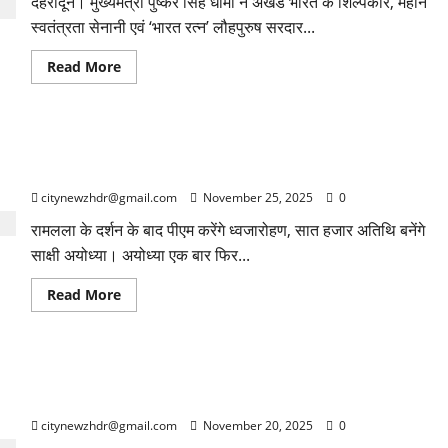
देहरादून। मुख्यमंत्री पुष्कर सिंह धामी ने अखंड भारत के शिल्पकार, महान
येलो
स्वतंत्रता सेनानी एवं ‘भारत रत्न’ लौहपुरुष सरदार...
अलर्ट
Read
Read More
more
about
अखंड
भारत
के
161 फीट ऊंचे ध्वज दंड पर 21 किलो सोना, कारीगरों की अनोखी कृति
शिल्पकार
को
बनी आकर्षण
मुख्यमंत्री
ने
citynewzhdr@gmail.com
November 25, 2025
0
किया
नमन
रामलला के दर्शन के बाद पीएम करेंगे ध्वजारोहण, सात हजार अतिथि बनेंगे
साक्षी अयोध्या। अयोध्या एक बार फिर...
Read
Read More
more
about
161
फीट
ऊंचे
2025 के विधानसभा चुनाव में NDA की जीत के साथ नीतीश कुमार ने
ध्वज
दंड
रिकॉर्ड बनाते हुए दसवीं बार मुख्यमंत्री पद की शपथ ली।
पर
21
citynewzhdr@gmail.com
November 20, 2025
0
किलो
सोना,