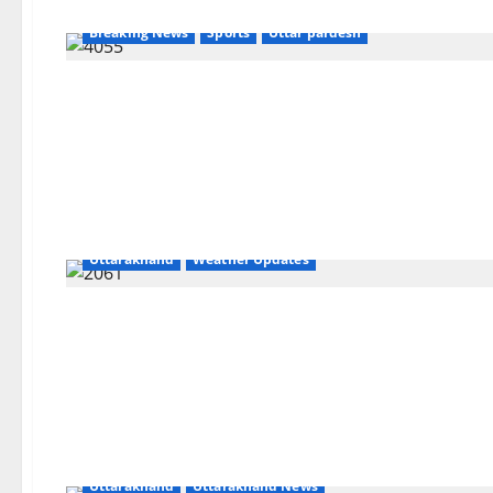
Breaking News
Sports
Uttar pardesh
Breaking News
Dehradun
Dehradun
Haridwar
Haridwar
nainital
Nature
Uttar pardesh
Uttarakhand
Weather Updates
CM Uttrakhand
Dehradun
Dehradun
Uttar pardesh
Uttarakhand
Uttarakhand News