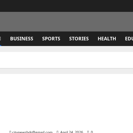
BUSINESS
SPORTS
STORIES
HEALTH
ED
कृषि मंत्री गणेश जोशी ने उत्तर प्रदेश के मुख्यमंत्री योगी आदित्यनाथ से
की शिष्टाचार भेंट
citynewzhdr@gmail.com
April 24, 2026
0