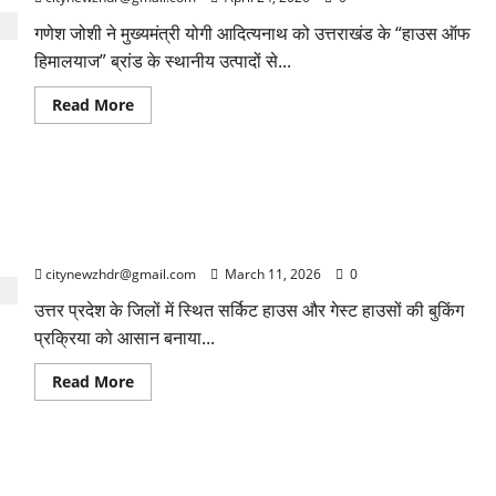
गणेश जोशी ने मुख्यमंत्री योगी आदित्यनाथ को उत्तराखंड के “हाउस ऑफ
हिमालयाज” ब्रांड के स्थानीय उत्पादों से...
Read
Read More
more
about
कृषि
मंत्री
गणेश
उत्तर प्रदेश के मुख्य्मंत्री योगी जी आदित्यनाथ ने कहा कि वीआईपी कल्चर
जोशी
ने
के गेस्ट हाउस की बुकिंग प्रक्रिया अब ऑनलाइन होगी, आम आदमी भी
उत्तर
प्रदेश
रुक सकेंगे
के
मुख्यमंत्री
citynewzhdr@gmail.com
March 11, 2026
0
योगी
आदित्यनाथ
उत्तर प्रदेश के जिलों में स्थित सर्किट हाउस और गेस्ट हाउसों की बुकिंग
से
प्रक्रिया को आसान बनाया...
की
शिष्टाचार
भेंट
Read
Read More
more
about
उत्तर
प्रदेश
के
क्रिकेटर रिंकू सिंह के पिता का निधन
मुख्य्मंत्री
योगी