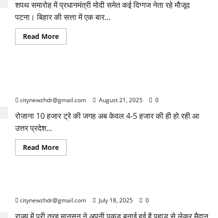
शपथ समारोह में प्रधानमंत्री मोदी समेत कई दिग्गज नेता रहे मौजूद
कारीगरों
की
पटना। बिहार की सत्ता में एक बार...
अनोखी
कृति
बनी
Read
Read More
आकर्षण
more
about
2025
के
विधानसभा
चिकन और अंडों की बिक्री पर बर्ड फ्लू का असर, ग्राहकों की मांग घटी,
चुनाव
में
कारोबारियों की चिंता बढ़ी
NDA
की
citynewzhdr@gmail.com
August 21, 2025
0
जीत
के
रोजाना 10 हजार ट्रे की जगह अब केवल 4-5 हजार की ही हो रही आ
साथ
नीतीश
उत्तर प्रदेश...
कुमार
ने
रिकॉर्ड
Read
Read More
बनाते
more
हुए
about
दसवीं
चिकन
बार
और
मुख्यमंत्री
अंडों
पद
राज्य में भारी बारिश का येलो अलर्ट. किसानों के भी चेहरे खिले
की
की
बिक्री
शपथ
citynewzhdr@gmail.com
July 18, 2025
0
पर
ली।
बर्ड
फ्लू
राज्य में पूरी तरह मानसून ने अपनी पकड़ बनाई हुई है पहाड़ से लेकर मैदान