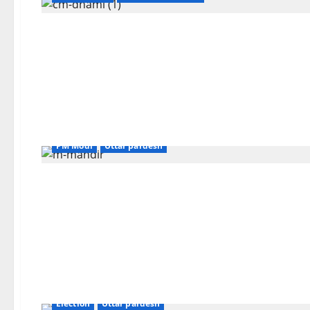
PM Modi
Uttar pardesh
Election
Uttar pardesh