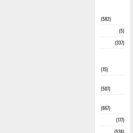
CM
Uttrakhand
(582)
Corona
(5)
crime
(337)
Cyber
Crime
(15)
Dehradun
(507)
Dehradun
(667)
Delhi
(177)
Dharm
(536)