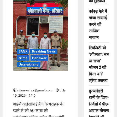
की मुश्किलें
ने
कांवड़
मेले
कांवड़ मेले में
में
पुलिस
गांजा सप्लाई
जवानों
को
करने की
125
छाते
साजिश
किए
नाकाम
भेंट
रियलिटी शो
BANK
Breaking News
‘लॉकअप: सच
crime
Haridwar
या सजा’
Uttarakhand
सीजन 2 की
विनर बनीं
आईसीआईसीआई बैंक धोखाधड़ी मामले
श्रेया कालरा
का खुलासा
मुख्यमंत्री
citynewzhdr@gmail.com
July
19, 2026
0
धामी के दिशा-
निर्देशों में पीएम
आईसीआईसीआई बैंक के ग्राहक के
आवास योजना
खाते से की 50 लाख की
(शहरी) की