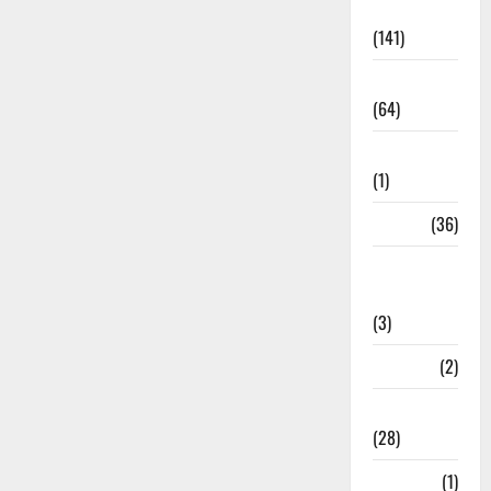
Accident
(141)
Agriculture
(64)
Ahamedabad
(1)
Army
(36)
Asia Cup
2025
(3)
Athletics
(2)
Ayurveda
(28)
Bangal
(1)