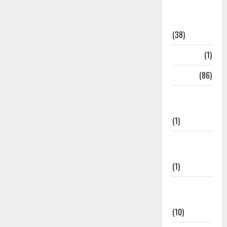
Home
Remedies
(38)
HRDA
(1)
India
(86)
India–Japan
Partnership
(1)
Inspirational
Stories
(1)
International
News
(10)