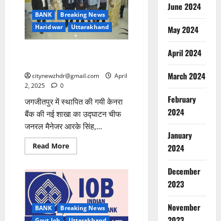
में
June 2024
लगायी
BANK
Breaking News
सेंध,
मुस्तैद
Haridwar
Uttarakhand
May 2024
पुलिस
ने
मंसूबों
पर
जगजीतपुर में स्थापित हुई केनरा बैंक
April 2024
फेरा
की शाखा
पानी
March 2024
citynewzhdr@gmail.com
April
2, 2025
0
February
जगजीतपुर में स्थापित की गयी केनरा
2024
बैंक की नई शाखा का उद्घाटन चीफ
जनरल मैनेजर आरके सिंह,...
January
Read
Read More
2024
more
about
जगजीतपुर
December
में
स्थापित
2023
हुई
केनरा
बैंक
November
की
BANK
Breaking News
शाखा
2023
Govt Job
Uttarakhand