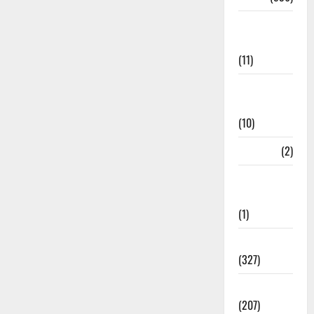
Disaster
Management
(11)
Disaster
Relief
(10)
Dogs
(2)
Economy &
Investment
(1)
Education
(327)
Election
(207)