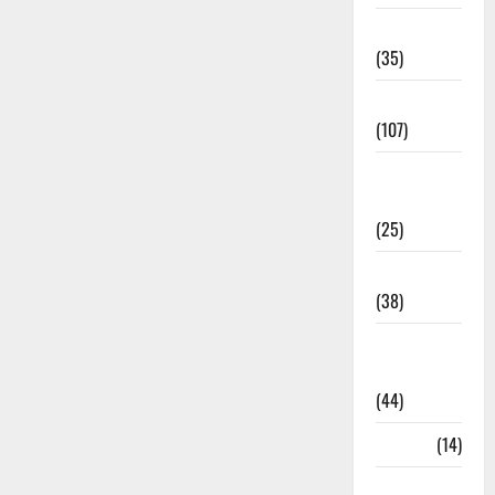
Electricity
(35)
Entertainment
(107)
Environment
& Climate
(25)
EVM Voting
(38)
Fire
Accident
(44)
Garbage
(14)
Governance