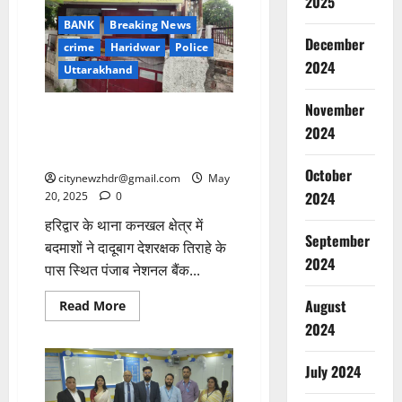
2025
जिला
सहकारी
BANK
Breaking News
बैंक-
December
डॉ.
crime
Haridwar
Police
धन
2024
Uttarakhand
सिंह
रावत
November
हरिद्वार में बदमाशों ने एटीएम में लगायी
2024
सेंध, मुस्तैद पुलिस ने मंसूबों पर फेरा
पानी
October
citynewzhdr@gmail.com
May
2024
20, 2025
0
हरिद्वार के थाना कनखल क्षेत्र में
September
बदमाशों ने दादूबाग देशरक्षक तिराहे के
2024
पास स्थित पंजाब नेशनल बैंक...
August
Read
Read More
more
2024
about
हरिद्वार
में
बदमाशों
July 2024
ने
एटीएम