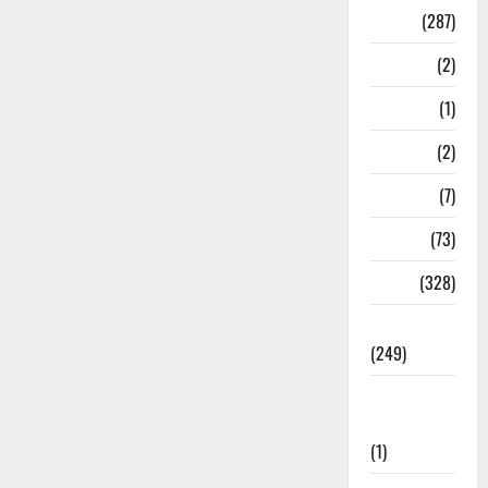
Nature
(287)
Navy
(2)
Nepal
(1)
New Year
(2)
Newsbeat
(7)
PM Modi
(73)
Police
(328)
Politics
(249)
Post Office
Investment
(1)