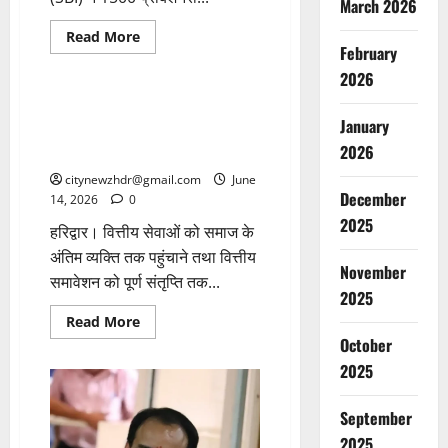
March 2026
BANK
Breaking News
Read
Read More
more
February
Haridwar
Uttarakhand
about
2026
भारतीय
स्टेट
बैंक
15 जून को बहादराबाद में वित्तीय
ने
January
समावेशन संतृप्ति मेगा कैंप का
निकाली
1500
2026
आयोजन
पदों
पर
citynewzhdr@gmail.com
June
भर्ती,
December
14, 2026
0
आवेदन
प्रारंभ
2025
हरिद्वार। वित्तीय सेवाओं को समाज के
अंतिम व्यक्ति तक पहुंचाने तथा वित्तीय
November
समावेशन को पूर्ण संतृप्ति तक...
2025
Read
Read More
more
October
about
15
2025
जून
को
बहादराबाद
September
में
वित्तीय
2025
समावेशन