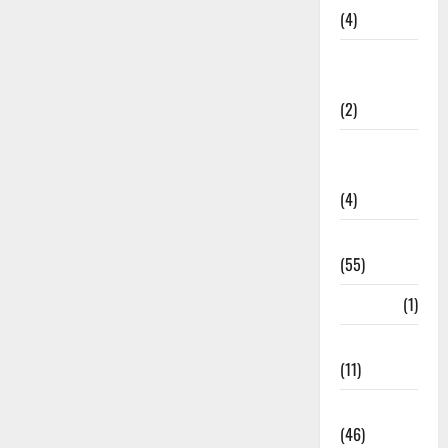
(4)
Government &
Administration
(2)
Government
Schemes
(4)
Govt Job
(55)
Gujarat
(1)
Haldwani
(11)
Haldwani
(46)