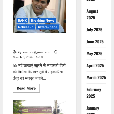
संतृप्ति
मेगा
August
कैंप
का
2025
आयोजन
BANK
Breaking News
Dehradun
Uttarakhand
July 2025
प्रदेश में खुलेंगे 3 नए जिला सहकारी
June 2025
बैंक- डॉ. धन सिंह रावत
citynewzhdr@gmail.com
May 2025
March 6, 2026
0
April 2025
55 नई शाखाएं खुलने से सहकारी बैंकों
को मिलेगा विस्तार सूबे में सहकारिता
March 2025
तंत्र को मजबूत बनाने...
Read
Read More
February
more
about
2025
प्रदेश
में
खुलेंगे
January
3
नए