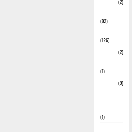
ramnagar
(2)
Rishikesh
(92)
Roorkee
(126)
Rudrapur
(2)
Saharanpur
(1)
Science
(9)
Senior
Citizens
Welfare
(1)
Social