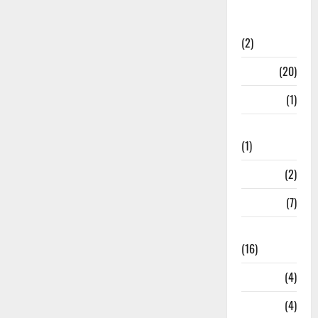
International
Relations
(2)
Job
(20)
Kanpur
(1)
Karanatak
(1)
kolkata
(2)
Kotdwar
(7)
Lifestyle
(16)
Loan
(4)
M.P
(4)