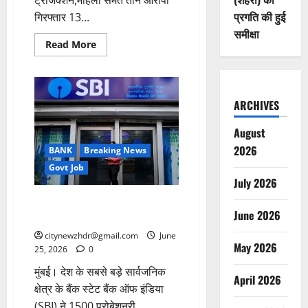
ट्रांजेक्शन,महिला समेत तीन आरोपी
प्रगति की हुई
गिरफ्तार 13...
समीक्षा
Read
Read More
more
about
आईसीआईसीआई
बैंक
धोखाधड़ी
मामले
ARCHIVES
का
खुलासा
August
2026
BANK
Breaking News
Govt Job
July 2026
भारतीय स्टेट बैंक ने निकाली 1500
June 2026
पदों पर भर्ती, आवेदन प्रारंभ
citynewzhdr@gmail.com
June
May 2026
25, 2026
0
मुंबई। देश के सबसे बड़े सार्वजनिक
April 2026
क्षेत्र के बैंक स्टेट बैंक ऑफ इंडिया
(SBI) ने 1500 प्रोबेशनरी...