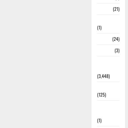
BANK
(21)
Bhaniyawala
(1)
BHEL
(24)
Bihar
(3)
Breaking
News
(3,448)
Business
(125)
Cloudburst
Updates
(1)