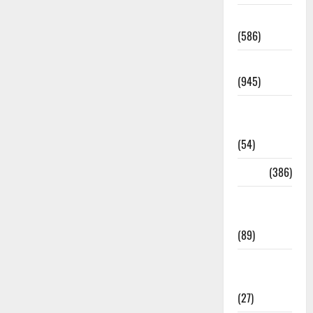
Haridwar
(586)
Haridwar
(945)
Haridwar
News
(54)
Health
(386)
Health &
Wellness
(89)
Holi
Festival
(27)