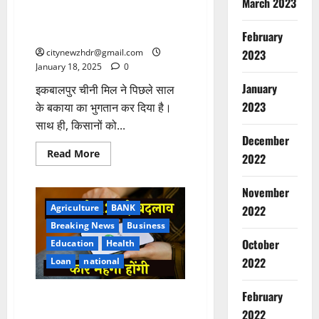
March 2023
का किया भुगतान, किसानों को बड़ी
राहत, 10 करोड़ 50 लाख रुपये था
बकाया
February
2023
citynewzhdr@gmail.com
January 18, 2025
0
January
इकबालपुर चीनी मिल ने पिछले साल
2023
के बकाया का भुगतान कर दिया है।
साथ ही, किसानों को...
December
Read
Read More
2022
more
about
Breaking
चीनी
November
मिल
Education
ने
झा
Agriculture
BANK
2022
पिछले
साल
र
Breaking News
Business
के
खं
October
बकाया
2
Education
Health
का
ड
2022
Loan
national
किया
छा
भुगतान,
Breaking
किसानों
त्र
Haridwar
को
February
पुराने फोन पर नहीं चलेगा वॉट्सएप,
Police
आं
बड़ी
2025 के 12 बड़े बदलाव
राहत,
2022
Uttarakh