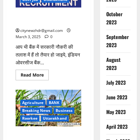
October
इंडियन ओवरसीज बैंक में अप्रेंटिस के
2023
पदों पर भर्ती, जल्द करें आवेदन
citynewzhdr@gmail.com
September
March 3, 2025
0
2023
आप भी बैंक में सरकारी नौकरी की
तलाश में हैं तो तैयार हो जाइये, इंडियन
August
ओवरसीज बैंक...
2023
Read
Read More
more
July 2023
about
इंडियन
ओवरसीज
बैंक
June 2023
में
Agriculture
BANK
अप्रेंटिस
के
Breaking News
Business
May 2023
पदों
पर
Roorkee
Uttarakhand
भर्ती,
April 2023
जल्द
करें
चीनी मिल ने पिछले साल के बकाया
आवेदन