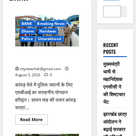
Search
BANK
Breaking News
Dharm
Haridwar
Police
Uttarakhand
RECENT
POSTS
एसबीआई ने कांवड़ मेले में पुलिस
जवानों को 125 छाते किए भेंट
मुख्यमंत्री
citynewzhdr@gmail.com
धामी से
August 5, 2026
0
महानिदेशक
कांवड़ मेले में पुलिस जवानों के लिए
एनसीसी ने
एसबीआई का सराहनीय योगदान
की शिष्टाचार
हरिद्वार। सावन माह की पावन कांवड़
भेंट
यात्रा...
झारखंड छात्र
Read
Read More
आंदोलन ने
more
about
बढ़ाई सरकार
एसबीआई