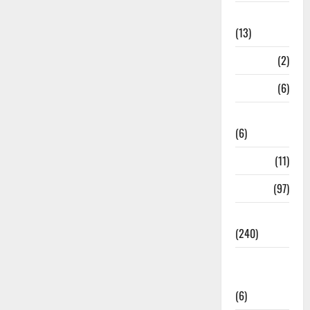
Massoorie
(13)
Mathura
(2)
Meerut
(6)
Mussoorie
(6)
nainital
(11)
nainital
(97)
national
(240)
National
News
(6)