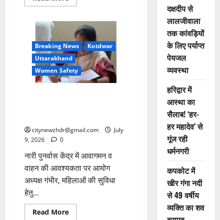
more
दक्षदीप से
about
कोटद्वार
लालजीवाला
में
तक कांवड़ियों
बढ़ते
जलस्तर
के लिए पर्याप्त
के
Breaking News
Kotdwar
बीच
पेयजल
Uttarakhand
नदी
में
व्यवस्था
Women Safety
फंसे
12
वर्षीय
हरिद्वार में
बालक
महिला आयोग की अध्यक्ष कुसुम
आस्था का
को
कंडवाल ने नारी पुनर्वास केंद्र की
SDRF
सैलाब! ‘हर-
ने
व्यवस्थाओं का लिया जायजा
रोप
हर महादेव’ से
रेस्क्यू
citynewzhdr@gmail.com
July
से
गूंज रही
9, 2026
0
बचाया
धर्मनगरी
नारी पुनर्वास केंद्र में आवागमन व
वाहन की आवश्यकता पर आयोग
कपकोट में
अध्यक्ष गंभीर, महिलाओं की सुविधा
खीर गंगा नदी
हेतु...
से 49 वर्षीय
व्यक्ति का शव
Read
Read More
बरामद
more