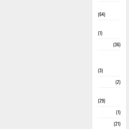
Agriculture
(64)
Ahamedabad
(1)
Army
(36)
Asia Cup
2025
(3)
Athletics
(2)
Ayurveda
(29)
Bangal
(1)
BANK
(21)