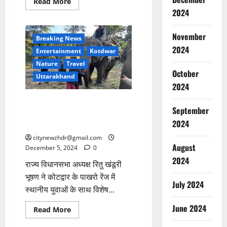
Read
Read More
more
2024
about
भाजपा
ने
November
जारी
Breaking News
की
2024
मेयर
Entertainment
Kotdwar
पद
Nature
Travel
के
प्रत्याशियों
October
Uttarakhand
की
2024
सूची
राज्य विधानसभा अध्यक्ष रितु खंडूरी
September
भूषण ने कोटद्वार के पाखरो रेंज में
2024
विशेष जंगल सफारी की शुरुआत की
citynewzhdr@gmail.com
August
December 5, 2024
0
2024
राज्य विधानसभा अध्यक्ष रितु खंडूरी
भूषण ने कोटद्वार के पाखरो रेंज में
July 2024
स्थानीय युवाओं के साथ विशेष...
June 2024
Read
Read More
more
about