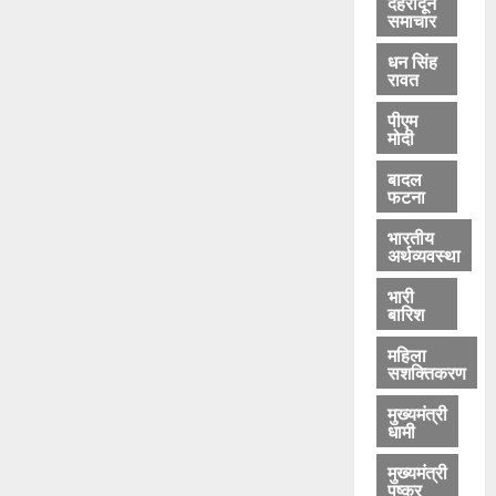
देहरादून
समाचार
धन सिंह
रावत
पीएम
मोदी
बादल
फटना
भारतीय
अर्थव्यवस्था
भारी
बारिश
महिला
सशक्तिकरण
मुख्यमंत्री
धामी
मुख्यमंत्री
पुष्कर