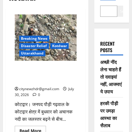
Search
Breaking News
RECENT
Disaster Relief
Kotdwar
POSTS
Uttarakhand
अच्छी नींद
कोटद्वार में बढ़ते जलस्तर के बीच नदी
लेना चाहते हैं
में फंसे 12 वर्षीय बालक को SDRF ने
तो दवाइयां
रोप रेस्क्यू से बचाया
नहीं, आजमाएं
citynewzhdr@gmail.com
July
ये उपाय
30, 2026
0
हरकी पौड़ी
कोटद्वार। जनपद पौड़ी गढ़वाल के
पर उमड़ा
कोटद्वार क्षेत्र में बुधवार को अचानक
आस्था का
नदी का जलस्तर बढ़ने से बीच...
सैलाब
Read
Read More