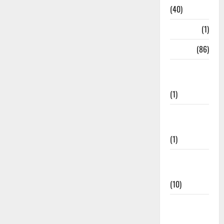
(40)
HRDA
(1)
India
(86)
India–Japan
Partnership
(1)
Inspirational
Stories
(1)
International
News
(10)
International
Relations