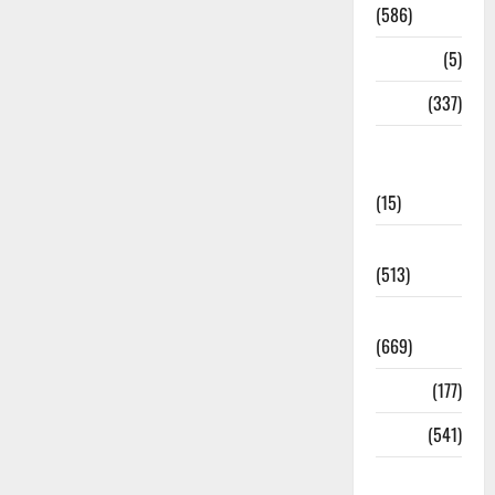
(586)
Corona
(5)
crime
(337)
Cyber
Crime
(15)
Dehradun
(513)
Dehradun
(669)
Delhi
(177)
Dharm
(541)
Disaster