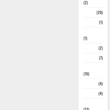
(2)
Job
(20)
Kanpur
(1)
Karanatak
(1)
kolkata
(2)
Kotdwar
(7)
Lifestyle
(16)
Loan
(4)
M.P
(4)
Massoorie
(13)