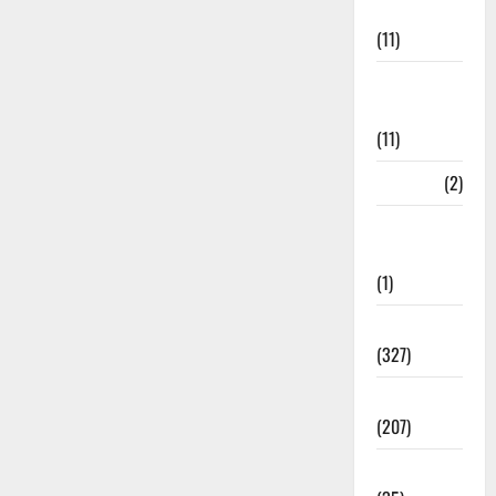
Management
(11)
Disaster
Relief
(11)
Dogs
(2)
Economy &
Investment
(1)
Education
(327)
Election
(207)
Electricity