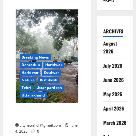
about
महिला
आयोग
की
अध्यक्ष
कुसुम
कंडवाल
ARCHIVES
ने
नारी
पुनर्वास
August
केंद्र
की
2026
व्यवस्थाओं
Breaking News
का
लिया
July 2026
Dehradun
Haridwar
जायजा
Haridwar
Kotdwar
June 2026
Nature
Rishikesh
Tehri
Uttar pardesh
May 2026
Uttarakhand
April 2026
चार जनपदों में मौसम अलर्ट, जाने देश
भर का मौसम मिजाज
March 2026
citynewzhdr@gmail.com
June
4, 2025
0