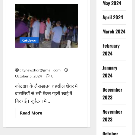
राज्य
May 2024
विधानसभा
अध्यक्ष
रितु
April 2024
खंडूरी
भूषण
ने
March 2024
कोटद्वार
के
पाखरो
Kotdwar
रेंज
February
में
2024
विशेष
शादी की बस खाई में गिरी, 3 की मौत,
जंगल
सफारी
10 घायल
की
January
शुरुआत
citynewzhdr@gmail.com
की
2024
October 5, 2024
0
कोटद्वार के लैंसडाउन तहसील क्षेत्र में
December
बारातियों से भरी मैक्स गहरी खाई में
2023
गिर गई। दुर्घटना में...
November
Read
Read More
more
2023
about
शादी
की
October
बस