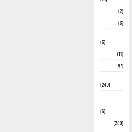
Mathura
(2)
Meerut
(6)
Mussoorie
(6)
nainital
(11)
nainital
(97)
national
(240)
National
News
(6)
Nature
(289)