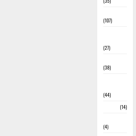
(35)
Entertainment
(107)
Environment
& Climate
(27)
EVM Voting
(38)
Fire
Accident
(44)
Garbage
(14)
Governance
(4)