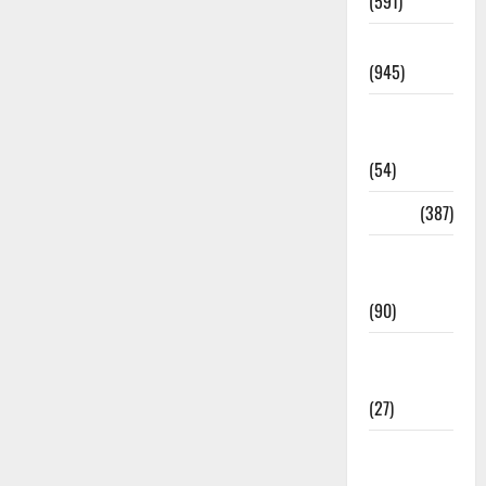
(591)
Haridwar
(945)
Haridwar
News
(54)
Health
(387)
Health &
Wellness
(90)
Holi
Festival
(27)
Home
Remedies