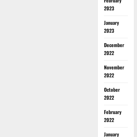
February
2023
January
2023
December
2022
Breaking
November
Dharm
Haridwar
2022
ह
र
October
2
की
2022
पौ
Breaking
ड़ी
Dharm
February
प
Haridwar
2022
Uttarakh
र
द
उ
3
क्ष
January
म