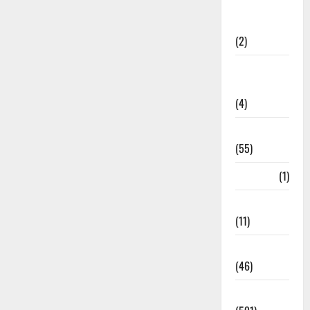
Government &
Administration
(2)
Government
Schemes
(4)
Govt Job
(55)
Gujarat
(1)
Haldwani
(11)
Haldwani
(46)
Haridwar