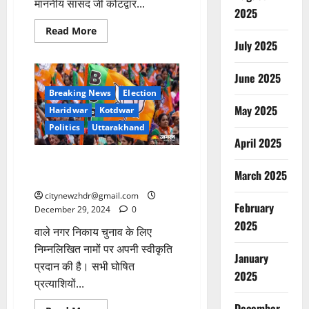
माननीय सांसद जी कोटद्वार...
2025
Read
Read More
more
July 2025
about
सांसद
त्रिवेंद्र
June 2025
रावत
सिंह
Breaking News
Election
रावत
लालढांग
May 2025
Haridwar
Kotdwar
रेस्ट
हाउस
Politics
Uttarakhand
पधारे
April 2025
भाजपा ने जारी की मेयर पद के
March 2025
प्रत्याशियों की सूची
citynewzhdr@gmail.com
February
December 29, 2024
0
2025
वाले नगर निकाय चुनाव के लिए
निम्नलिखित नामों पर अपनी स्वीकृति
January
प्रदान की है। सभी घोषित
2025
प्रत्याशियों...
December