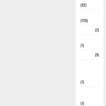
(92)
Roorkee
(126)
Rudrapur
(2)
Saharanpur
(1)
Science
(9)
Senior
Citizens
Welfare
(1)
Social
Initiatives
(1)