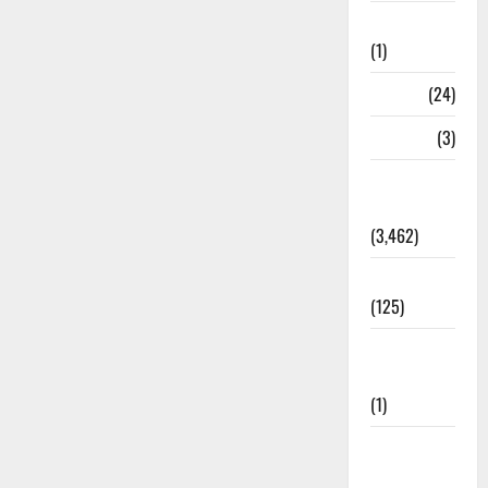
Bhaniyawala
(1)
BHEL
(24)
Bihar
(3)
Breaking
News
(3,462)
Business
(125)
Cloudburst
Updates
(1)
CM
Uttrakhand