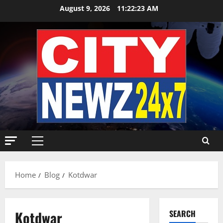
Skip
August 9, 2026
11:22:24 AM
to
content
Primary
Menu
Home
Blog
Kotdwar
Kotdwar
SEARCH