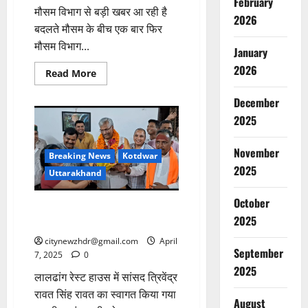
February
मौसम विभाग से बड़ी खबर आ रही है
2026
बदलते मौसम के बीच एक बार फिर
मौसम विभाग...
January
2026
Read
Read More
more
about
December
चार
जनपदों
2025
में
मौसम
अलर्ट,
जाने
November
Breaking News
Kotdwar
देश
2025
भर
Uttarakhand
का
मौसम
मिजाज
October
सांसद त्रिवेंद्र रावत सिंह रावत
2025
लालढांग रेस्ट हाउस पधारे
citynewzhdr@gmail.com
April
September
7, 2025
0
2025
लालढांग रेस्ट हाउस में सांसद त्रिवेंद्र
रावत सिंह रावत का स्वागत किया गया
August