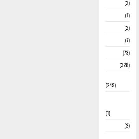
Navy
(2)
Nepal
(1)
New Year
(2)
Newsbeat
(7)
PM Modi
(73)
Police
(328)
Politics
(249)
Post Office
Investment
(1)
ramnagar
(2)
Rishikesh