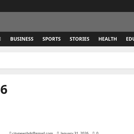
BUSINESS
SPORTS
STORIES
HEALTH
ED
26
हाई कोलेस्ट्रॉल बन रहा युवाओं की बड़ी परेशानी, किचन की ये गलतियां
बढ़ा रही हैं खतरा
citynewzhdr@gmail.com
January 31, 2026
0