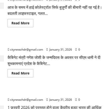
आज के समय में हाई कोलेस्ट्रॉल सिर्फ बुज़ुर्गों की बीमारी नहीं रह गई है।
बदलती लाइफस्टाइल, गलत...
Read
Read More
more
about
हाई
कोलेस्ट्रॉल
बन
भद्रकाली मंदिर पहुंचे सीएम धामी, गणेश जोशी संग की पूजा-अर्चना
रहा
युवाओं
citynewzhdr@gmail.com
January 31, 2026
0
की
बड़ी
परेशानी,
कैबिनेट मंत्री गणेश जोशी के जन्मदिवस के अवसर पर सीएम धामी ने दी
किचन
शुभकामनाएं प्रदेश के कैबिनेट...
की
ये
गलतियां
Read
Read More
बढ़ा
more
रही
about
हैं
भद्रकाली
खतरा
मंदिर
पहुंचे
आगामी केंद्रीय बजट 2026: देश की प्रगति को नई दिशा देने वाला बजट
सीएम
धामी,
citynewzhdr@gmail.com
January 31, 2026
0
गणेश
जोशी
संग
1 फ़रवरी 2026 को प्रस्तुत होने वाला केंद्रीय बजट भारत की आर्थिक