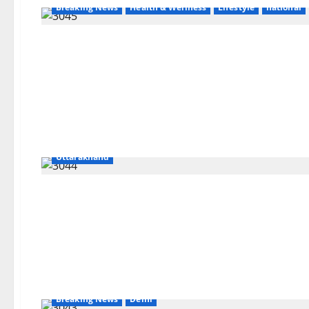
Breaking News
Health & Wellness
Lifestyle
national
Breaking News
CM Uttrakhand
Dehradun
Dharm
Uttarakhand
Breaking News
Delhi