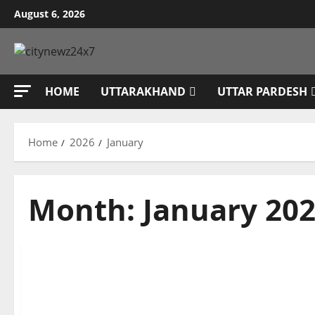
Skip
August 6, 2026
to
content
HOME
UTTARAKHAND
UTTAR PARDESH
Home
2026
January
Month:
January 20