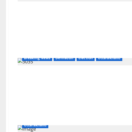
Breaking News
Dehradun
Election
Uttarakhand
Breaking News
CM Uttrakhand
Dehradun
national
Uttarakhand