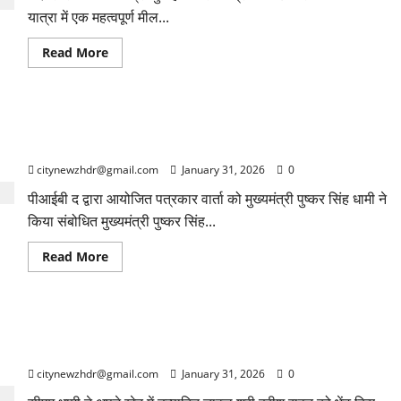
की
यात्रा में एक महत्वपूर्ण मील...
पूजा-
अर्चना
Read
Read More
more
about
आगामी
केंद्रीय
बजट
प्रगति पोर्टल से तेज़ी से धरातल पर उतर रही योजनाएं, सीएम धामी ने
2026:
देश
गिनाईं उपलब्धियां
की
प्रगति
citynewzhdr@gmail.com
January 31, 2026
0
को
नई
पीआईबी द द्वारा आयोजित पत्रकार वार्ता को मुख्यमंत्री पुष्कर सिंह धामी ने
दिशा
देने
किया संबोधित मुख्यमंत्री पुष्कर सिंह...
वाला
बजट
Read
Read More
more
about
प्रगति
पोर्टल
से
मुख्यमंत्री श्री पुष्कर सिंह धामी ने पूर्व मुख्यमंत्री श्री हरीश रावत से की
तेज़ी
से
शिष्टाचार भेंट, कुशलक्षेम जाना
धरातल
पर
citynewzhdr@gmail.com
January 31, 2026
0
उतर
रही