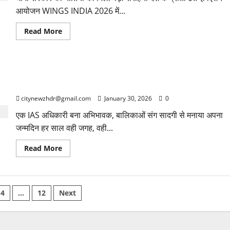
मैपिंग
आयोजन WINGS INDIA 2026 में...
पूरी
Read
Read More
more
about
उत्तराखंड
को
मिला
जन्मदिन बना उम्मीद का उत्सव, नेताजी सुभाष चंद्र बोस आवासीय
‘Best
State
बालिका छात्रावास पहुंचे बंशीधर तिवारी
for
Promotion
citynewzhdr@gmail.com
January 30, 2026
0
of
Aviation
एक IAS अधिकारी बना अभिभावक, बालिकाओं संग सादगी से मनाया अपना
&
Ecosystem’
जन्मदिन हर साल वही जगह, वही...
का
बड़ा
सम्मान
Read
Read More
more
about
जन्मदिन
बना
उम्मीद
का
4
…
12
Next
उत्सव,
नेताजी
tion
सुभाष
चंद्र
बोस