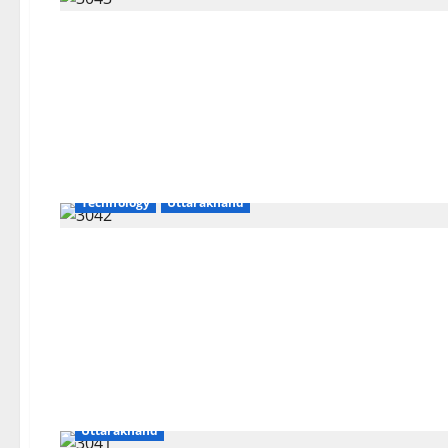
Breaking News
CM Uttrakhand
Dehradun
Technology
Uttarakhand
Breaking News
CM Uttrakhand
Dehradun
Uttarakhand