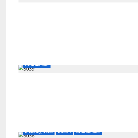
Breaking News
CM Uttrakhand
Dehradun
Uttarakhand
Breaking News
Dharm
Uttarakhand