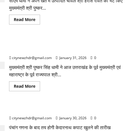
सीएम धामी ने अपने खेत में उत्पादित चावल श्री हरीश रावत को भेंट किए
योजनाएं,
सीएम
मुख्यमंत्री श्री पुष्कर...
धामी
ने
गिनाईं
Read
Read More
उपलब्धियां
more
about
मुख्यमंत्री
श्री
पुष्कर
मुख्यमंत्री श्री पुष्कर सिंह धामी ने पद्म भूषण सम्मान हेतु चयनित होने पर
सिंह
धामी
श्री भगत सिंह कोश्यारी को उनके आवास पर पहुंच कर दी बधाई
ने
पूर्व
citynewzhdr@gmail.com
January 31, 2026
0
मुख्यमंत्री
श्री
मुख्यमंत्री श्री पुष्कर सिंह धामी ने आज उत्तराखंड के पूर्व मुख्यमंत्री एवं
हरीश
रावत
महाराष्ट्र के पूर्व राज्यपाल श्री...
से
की
शिष्टाचार
Read
Read More
भेंट,
more
कुशलक्षेम
about
जाना
मुख्यमंत्री
श्री
पुष्कर
महाशिवरात्रि पर घोषित होगी केदारनाथ धाम के कपाट खुलने की तिथि
सिंह
धामी
citynewzhdr@gmail.com
January 30, 2026
0
ने
पद्म
भूषण
पंचांग गणना के बाद तय होगी केदारनाथ कपाट खुलने की तारीख
सम्मान