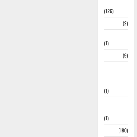
Roorkee
(126)
Rudrapur
(2)
Saharanpur
(1)
Science
(9)
Senior
Citizens
Welfare
(1)
Social
Initiatives
(1)
Sports
(180)