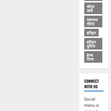
सीएम
धामी
स्वास्थ्य
सेवाएं
हरिद्वार
हरिद्वार
पुलिस
हेल्थ
टिप्स
CONNECT
WITH US
Social
menu is