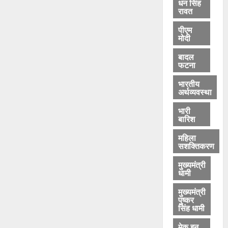
धन सिंह
रावत
पीएम
मोदी
बादल
फटना
भारतीय
अर्थव्यवस्था
भारी
बारिश
महिला
सशक्तिकरण
मुख्यमंत्री
धामी
मुख्यमंत्री
पुष्कर
सिंह धामी
मेक इन