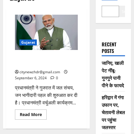
Search
Gujarat
RECENT
POSTS
प्रधानमंत्री ने ‘जल संचय जन
जानिए, खाली
भागीदारी पहल’ की शुरुआत की
पेट नींबू-
citynewzhdr@gmail.com
गुनगुने पानी
September 6, 2024
0
पीने के फायदे
प्रधानमंत्री ने गुजरात में जल संचय,
जन भागीदारी पहल की शुरुआत कर दी
हरिद्वार में गंगा
है। प्रधानमंत्री वर्चुअली कार्यक्रम...
उफान पर,
चेतावनी लेबल
Read
Read More
more
पर पहुंचा
about
जलस्तर
प्रधानमंत्री
ने