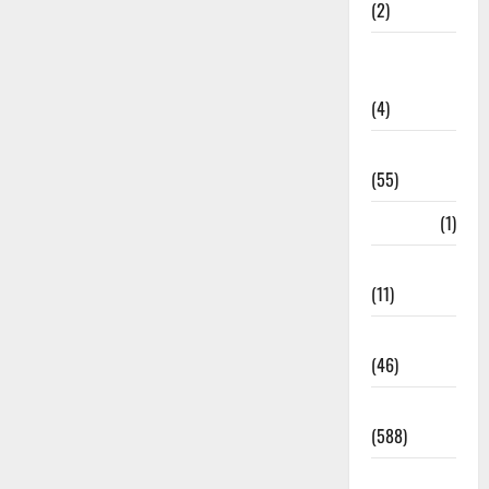
(2)
Government
Schemes
(4)
Govt Job
(55)
Gujarat
(1)
Haldwani
(11)
Haldwani
(46)
Haridwar
(588)
Haridwar