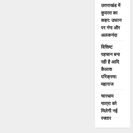
‘जल
उत्तराखंड में
संचय
जन
कुदरत का
भागीदारी
पहल’
कहर: उफान
की
शुरुआत
पर गंगा और
की
अलकनंदा
विशिष्ट
पहचान बना
रही है आदि
कैलाश
परिक्रमा:
महाराज
चारधाम
यात्रा को
मिलेगी नई
रफ्तार