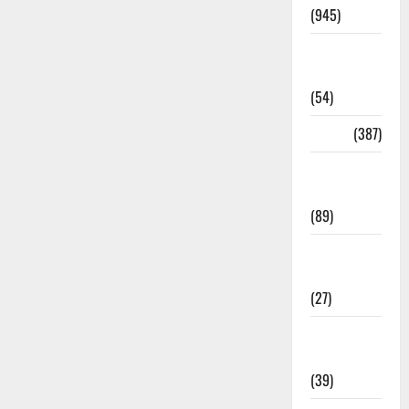
(945)
Haridwar
News
(54)
Health
(387)
Health &
Wellness
(89)
Holi
Festival
(27)
Home
Remedies
(39)