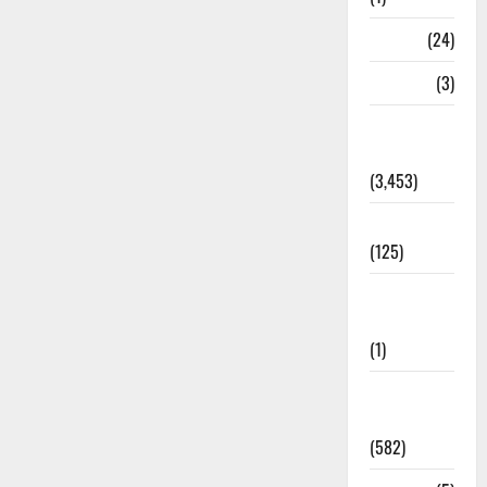
BHEL
(24)
Bihar
(3)
Breaking
News
(3,453)
Business
(125)
Cloudburst
Updates
(1)
CM
Uttrakhand
(582)