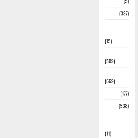
Corona
(5)
crime
(337)
Cyber
Crime
(15)
Dehradun
(509)
Dehradun
(669)
Delhi
(177)
Dharm
(538)
Disaster
Management
(11)