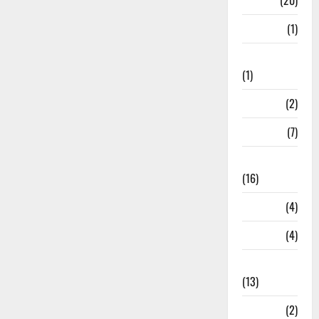
Job
(20)
Kanpur
(1)
Karanatak
(1)
kolkata
(2)
Kotdwar
(7)
Lifestyle
(16)
Loan
(4)
M.P
(4)
Massoorie
(13)
Mathura
(2)