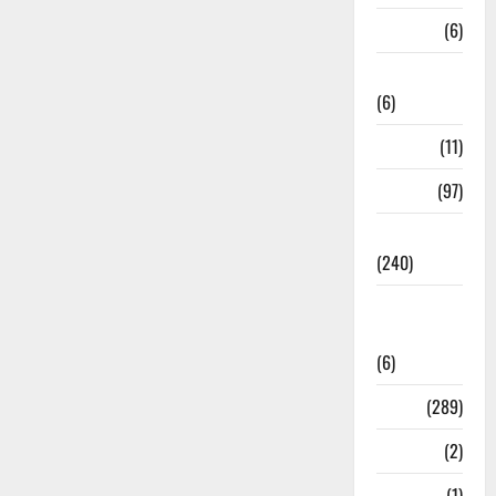
Meerut
(6)
Mussoorie
(6)
nainital
(11)
nainital
(97)
national
(240)
National
News
(6)
Nature
(289)
Navy
(2)
Nepal
(1)