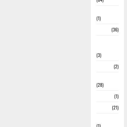
Ahamedabad
(1)
Army
(36)
Asia Cup
2025
(3)
Athletics
(2)
Ayurveda
(28)
Bangal
(1)
BANK
(21)
Bhaniyawala
(1)