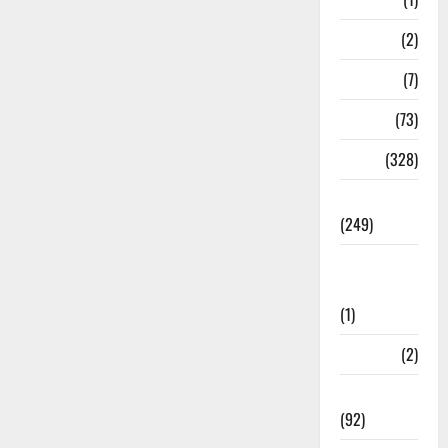
New Year
(2)
Newsbeat
(7)
PM Modi
(73)
Police
(328)
Politics
(249)
Post Office
Investment
(1)
ramnagar
(2)
Rishikesh
(92)