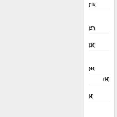
(107)
Environment
& Climate
(27)
EVM Voting
(38)
Fire
Accident
(44)
Garbage
(14)
Governance
(4)
Government &
Administration