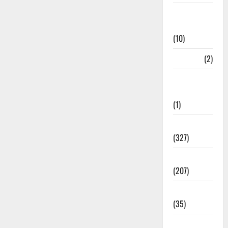
Disaster
Relief
(10)
Dogs
(2)
Economy &
Investment
(1)
Education
(327)
Election
(207)
Electricity
(35)
Entertainment