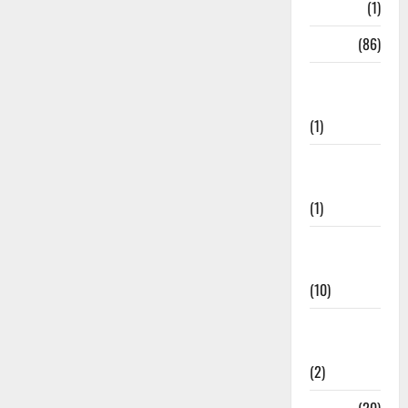
HRDA
(1)
India
(86)
India–Japan
Partnership
(1)
Inspirational
Stories
(1)
International
News
(10)
International
Relations
(2)