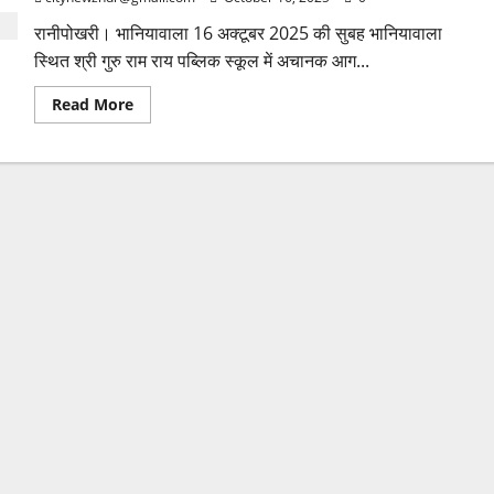
रानीपोखरी। भानियावाला 16 अक्टूबर 2025 की सुबह भानियावाला
स्थित श्री गुरु राम राय पब्लिक स्कूल में अचानक आग...
Read
Read More
more
about
सुबह-
सुबह
भानियावाला
के
स्कूल
में
लगी
आग,
फायर
ब्रिगेड
ने
कड़ी
मशक्कत
के
बाद
पाया
काबू