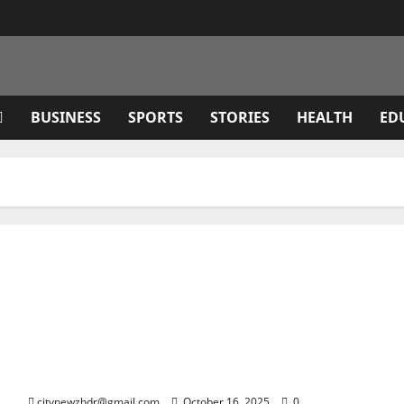
BUSINESS
SPORTS
STORIES
HEALTH
ED
सुबह-सुबह भानियावाला के स्कूल में लगी आग, फायर ब्रिगेड ने कड़ी
मशक्कत के बाद पाया काबू
citynewzhdr@gmail.com
October 16, 2025
0