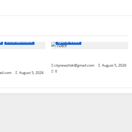
Breaking News
Delhi
s
Entertainment
Sports News
मदार एंट्री के साथ
कॉमनवेल्थ 2026 के विजेताओं का सम्मान
0’ का टीजर
citynewzhdr@gmail.com
August 5, 2026
0
ail.com
August 5, 2026