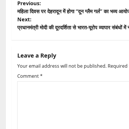
P
Previous:
महिला दिवस पर देहरादून में होगा “दून ग्लैम गर्ल” का भव्य आय
o
Next:
s
प्रधानमंत्री मोदी की दूरदर्शिता से भारत-यूरोप व्यापार संबंधों म
t
n
Leave a Reply
a
Your email address will not be published.
Required 
v
Comment
*
i
g
a
t