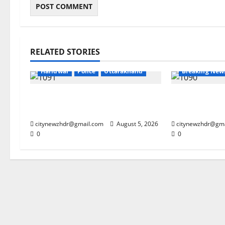
RELATED STORIES
BANK
Breaking News
Dharm
Haridwar
Police
Uttarakhand
Breaking New
एसबीआई ने कांवड़ मेले में पुलिस जवानों
सलमान खान की द
को 125 छाते किए भेंट
आया ‘बिग बॉस 2
citynewzhdr@gmail.com
August 5, 2026
citynewzhdr@gm
0
0