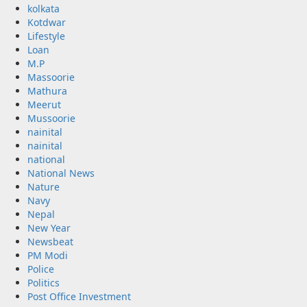
kolkata
Kotdwar
Lifestyle
Loan
M.P
Massoorie
Mathura
Meerut
Mussoorie
nainital
nainital
national
National News
Nature
Navy
Nepal
New Year
Newsbeat
PM Modi
Police
Politics
Post Office Investment