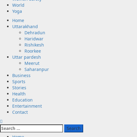
World
Yoga
Primary
Home
Menu
Uttarakhand
Dehradun
Haridwar
Rishikesh
Roorkee
Uttar pardesh
Meerut
Saharanpur
Business
Sports
Stories
Health
Education
Entertainment
Contact
Search
for:
Home