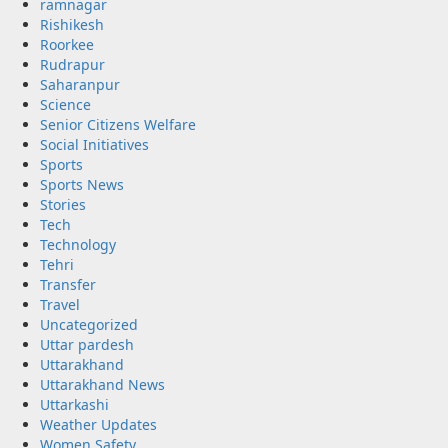
ramnagar
Rishikesh
Roorkee
Rudrapur
Saharanpur
Science
Senior Citizens Welfare
Social Initiatives
Sports
Sports News
Stories
Tech
Technology
Tehri
Transfer
Travel
Uncategorized
Uttar pardesh
Uttarakhand
Uttarakhand News
Uttarkashi
Weather Updates
Women Safety