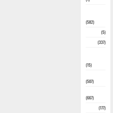
CM
Uttrakhand
(582)
Corona
(5)
crime
(337)
Cyber
Crime
(15)
Dehradun
(507)
Dehradun
(667)
Delhi
(177)