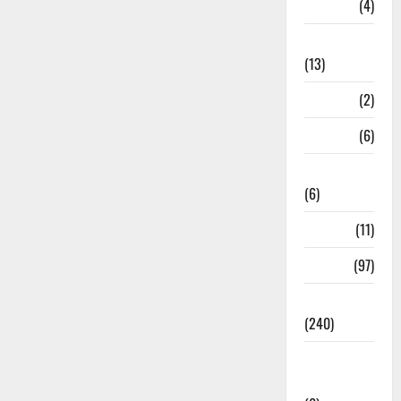
M.P
(4)
Massoorie
(13)
Mathura
(2)
Meerut
(6)
Mussoorie
(6)
nainital
(11)
nainital
(97)
national
(240)
National
News