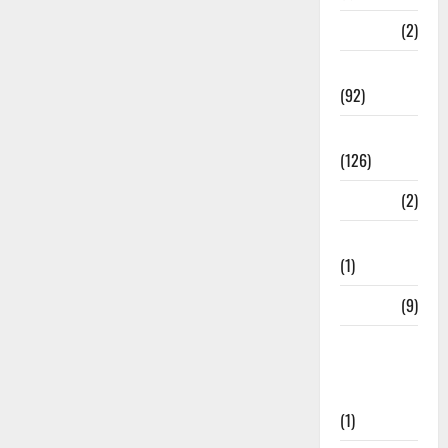
ramnagar
(2)
Rishikesh
(92)
Roorkee
(126)
Rudrapur
(2)
Saharanpur
(1)
Science
(9)
Senior
Citizens
Welfare
(1)