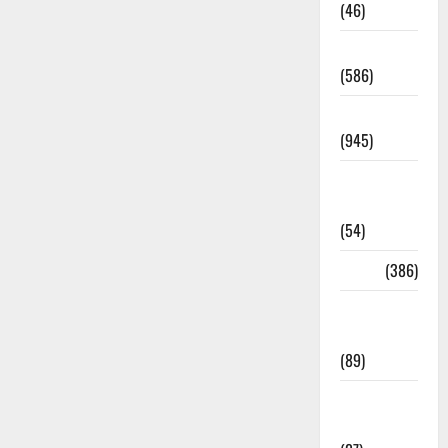
(46)
Haridwar
(586)
Haridwar
(945)
Haridwar
News
(54)
Health
(386)
Health &
Wellness
(89)
Holi
Festival