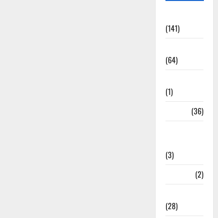
Accident
(141)
Agriculture
(64)
Ahamedabad
(1)
Army
(36)
Asia Cup
2025
(3)
Athletics
(2)
Ayurveda
(28)