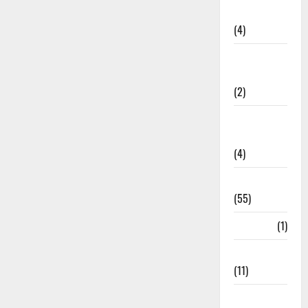
Governance
(4)
Government &
Administration
(2)
Government
Schemes
(4)
Govt Job
(55)
Gujarat
(1)
Haldwani
(11)
Haldwani