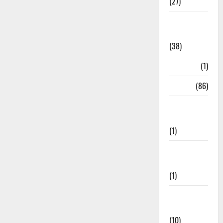
(27)
Home
Remedies
(38)
HRDA
(1)
India
(86)
India–Japan
Partnership
(1)
Inspirational
Stories
(1)
International
News
(10)