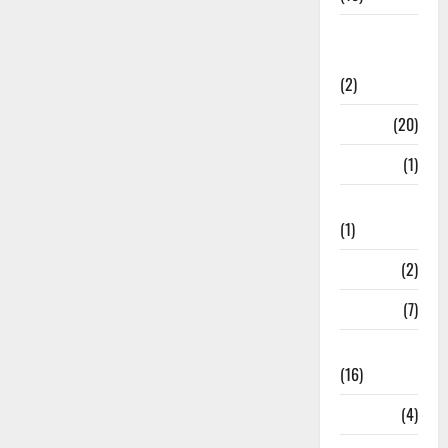
International
Relations
(2)
Job
(20)
Kanpur
(1)
Karanatak
(1)
kolkata
(2)
Kotdwar
(7)
Lifestyle
(16)
Loan
(4)