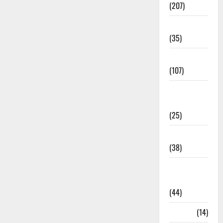
(207)
Electricity
(35)
Entertainment
(107)
Environment
& Climate
(25)
EVM Voting
(38)
Fire
Accident
(44)
Garbage
(14)