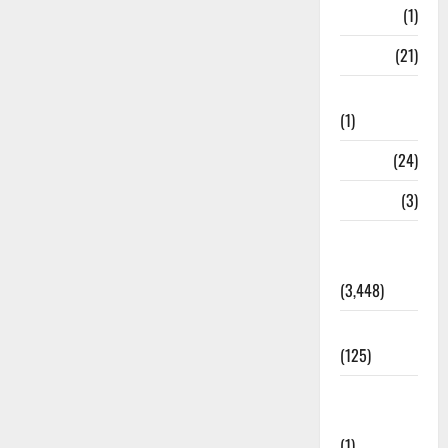
Bangal
(1)
BANK
(21)
Bhaniyawala
(1)
BHEL
(24)
Bihar
(3)
Breaking
News
(3,448)
Business
(125)
Cloudburst
Updates
(1)