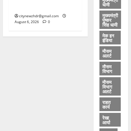
कांवड़ मेले में गांजा सप्लाई करने
धामी
की साजिश नाकाम
मुख्यमंत्री
citynewzhdr@gmail.com
पुष्कर
August 6, 2026
0
सिंह धामी
मेक इन
इंडिया
मौसम
अलर्ट
मौसम
विभाग
मौसम
विभाग
अलर्ट
राहत
कार्य
रेखा
आर्या