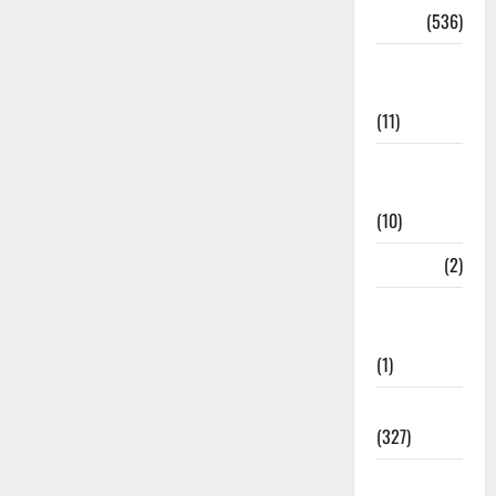
Dharm
(536)
Disaster
Management
(11)
Disaster
Relief
(10)
Dogs
(2)
Economy &
Investment
(1)
Education
(327)
Election