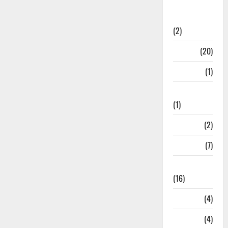
International
Relations
(2)
Job
(20)
Kanpur
(1)
Karanatak
(1)
kolkata
(2)
Kotdwar
(7)
Lifestyle
(16)
Loan
(4)
M.P
(4)