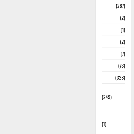
Nature
(287)
Navy
(2)
Nepal
(1)
New Year
(2)
Newsbeat
(7)
PM Modi
(73)
Police
(328)
Politics
(249)
Post Office
Investment
(1)