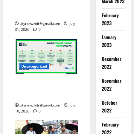
March 2023
कॉमनवेल्थ गेम्स 2026- 17 पदकों
के साथ 10वें स्थान पर भारत
February
2023
citynewzhdr@gmail.com
July
31, 2026
0
January
2023
December
2022
Uncategorized
November
शिक्षा विभाग की डिजिटल शिक्षक
2022
प्रशिक्षण पहल ने वैश्विक मंच पर
फहराया परचम
October
citynewzhdr@gmail.com
July
2022
10, 2026
0
February
2022