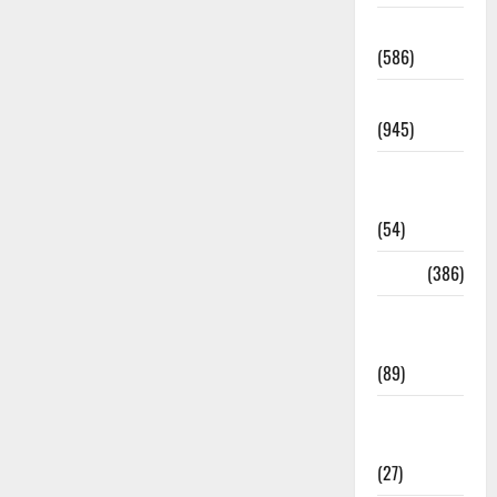
Haridwar
(586)
Haridwar
(945)
Haridwar
News
(54)
Health
(386)
Health &
Wellness
(89)
Holi
Festival
(27)