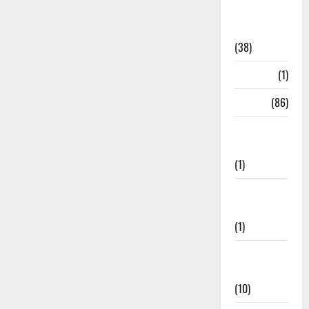
Home
Remedies
(38)
HRDA
(1)
India
(86)
India–Japan
Partnership
(1)
Inspirational
Stories
(1)
International
News
(10)