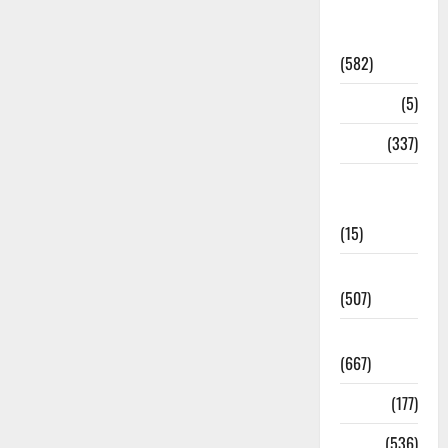
CM
Uttrakhand
(582)
Corona
(5)
crime
(337)
Cyber
Crime
(15)
Dehradun
(507)
Dehradun
(667)
Delhi
(177)
Dharm
(536)