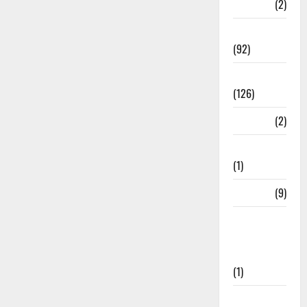
ramnagar
(2)
Rishikesh
(92)
Roorkee
(126)
Rudrapur
(2)
Saharanpur
(1)
Science
(9)
Senior
Citizens
Welfare
(1)
Social