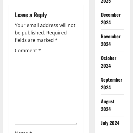
2025
a
Leave a Reply
December
v
2024
Your email address will not
i
be published.
Required
November
g
fields are marked
*
2024
Comment
*
a
October
t
2024
i
September
2024
o
August
n
2024
July 2024