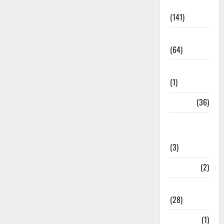
Accident
(141)
Agriculture
(64)
Ahamedabad
(1)
Army
(36)
Asia Cup
2025
(3)
Athletics
(2)
Ayurveda
(28)
Bangal
(1)