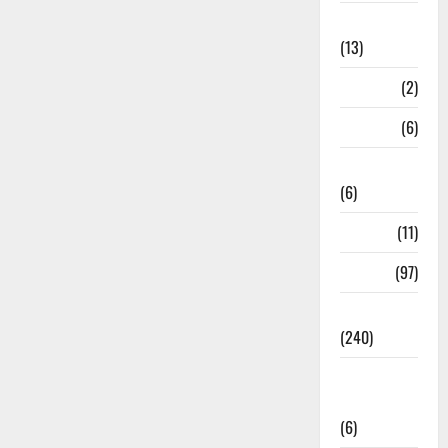
Massoorie
(13)
Mathura
(2)
Meerut
(6)
Mussoorie
(6)
nainital
(11)
nainital
(97)
national
(240)
National
News
(6)