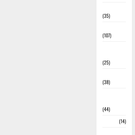
Electricity
(35)
Entertainment
(107)
Environment
& Climate
(25)
EVM Voting
(38)
Fire
Accident
(44)
Garbage
(14)
Governance