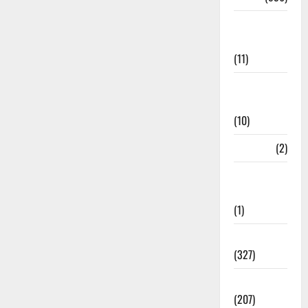
Disaster
Management
(11)
Disaster
Relief
(10)
Dogs
(2)
Economy &
Investment
(1)
Education
(327)
Election
(207)