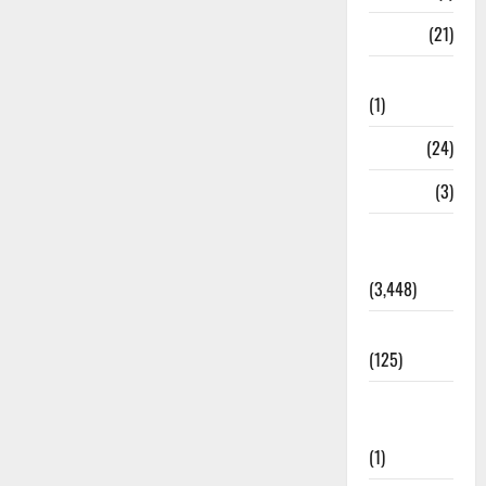
BANK
(21)
Bhaniyawala
(1)
BHEL
(24)
Bihar
(3)
Breaking
News
(3,448)
Business
(125)
Cloudburst
Updates
(1)