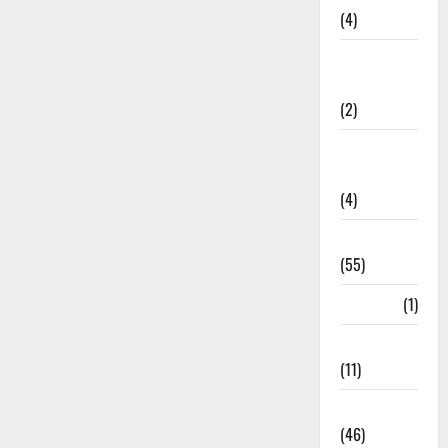
(4)
Government &
Administration
(2)
Government
Schemes
(4)
Govt Job
(55)
Gujarat
(1)
Haldwani
(11)
Haldwani
(46)