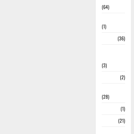
(64)
Ahamedabad
(1)
Army
(36)
Asia Cup
2025
(3)
Athletics
(2)
Ayurveda
(28)
Bangal
(1)
BANK
(21)
Bhaniyawala