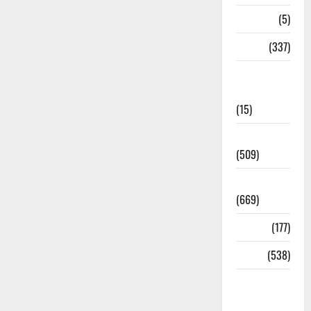
Corona
(5)
crime
(337)
Cyber
Crime
(15)
Dehradun
(509)
Dehradun
(669)
Delhi
(177)
Dharm
(538)
Disaster
Management