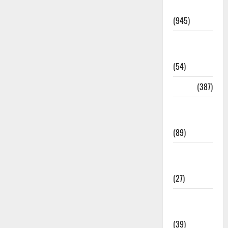
Haridwar
(945)
Haridwar
News
(54)
Health
(387)
Health &
Wellness
(89)
Holi
Festival
(27)
Home
Remedies
(39)