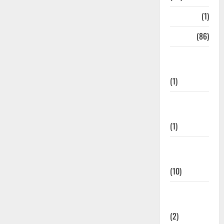
HRDA
(1)
India
(86)
India–Japan
Partnership
(1)
Inspirational
Stories
(1)
International
News
(10)
International
Relations
(2)