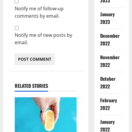
2023
Notify me of follow-up
January
comments by email.
2023
Notify me of new posts by
December
email.
2022
Breaking
November
Environm
Haridwar
2022
Uttarakh
ह
October
2
रि
RELATED STORIES
2022
द्वा
Breaking
र
Dehradu
February
में
Environm
2022
गं
Haridwar
Tehri
Ut
गा
3
Uttarkash
उ
January
उ
फा
2022
Breaking
त्त