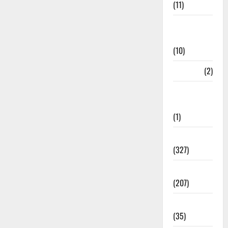
(11)
Disaster
Relief
(10)
Dogs
(2)
Economy &
Investment
(1)
Education
(327)
Election
(207)
Electricity
(35)