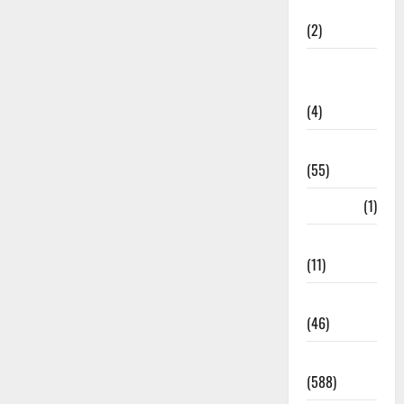
Administration
(2)
Government
Schemes
(4)
Govt Job
(55)
Gujarat
(1)
Haldwani
(11)
Haldwani
(46)
Haridwar
(588)