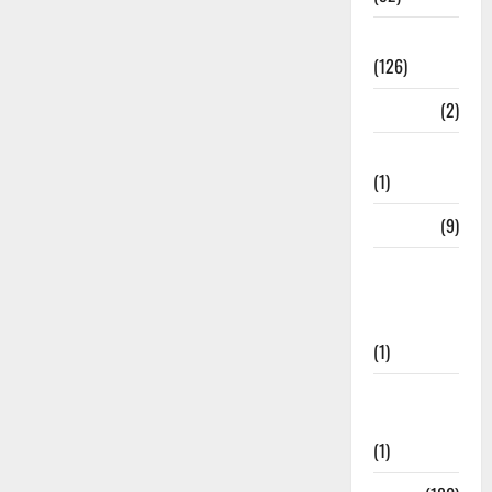
Roorkee
(126)
Rudrapur
(2)
Saharanpur
(1)
Science
(9)
Senior
Citizens
Welfare
(1)
Social
Initiatives
(1)