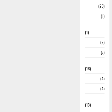
Job
(20)
Kanpur
(1)
Karanatak
(1)
kolkata
(2)
Kotdwar
(7)
Lifestyle
(16)
Loan
(4)
M.P
(4)
Massoorie
(13)