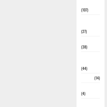
Entertainment
(107)
Environment
& Climate
(27)
EVM Voting
(38)
Fire
Accident
(44)
Garbage
(14)
Governance
(4)
Government &