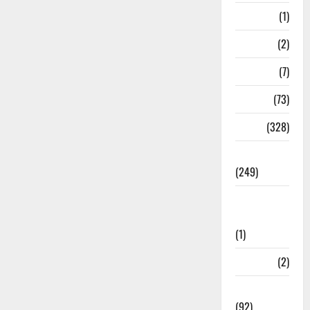
Nepal
(1)
New Year
(2)
Newsbeat
(7)
PM Modi
(73)
Police
(328)
Politics
(249)
Post Office
Investment
(1)
ramnagar
(2)
Rishikesh
(92)