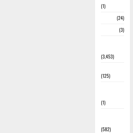
(1)
BHEL
(24)
Bihar
(3)
Breaking
News
(3,453)
Business
(125)
Cloudburst
Updates
(1)
CM
Uttrakhand
(582)