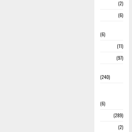
Mathura
(2)
Meerut
(6)
Mussoorie
(6)
nainital
(11)
nainital
(97)
national
(240)
National
News
(6)
Nature
(289)
Navy
(2)