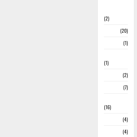
International
Relations
(2)
Job
(20)
Kanpur
(1)
Karanatak
(1)
kolkata
(2)
Kotdwar
(7)
Lifestyle
(16)
Loan
(4)
M.P
(4)