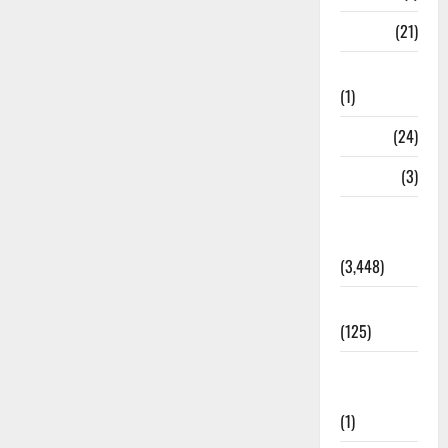
BANK
(21)
Bhaniyawala
(1)
BHEL
(24)
Bihar
(3)
Breaking
News
(3,448)
Business
(125)
Cloudburst
Updates
(1)