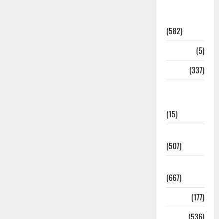
CM
Uttrakhand
(582)
Corona
(5)
crime
(337)
Cyber
Crime
(15)
Dehradun
(507)
Dehradun
(667)
Delhi
(177)
Dharm
(536)