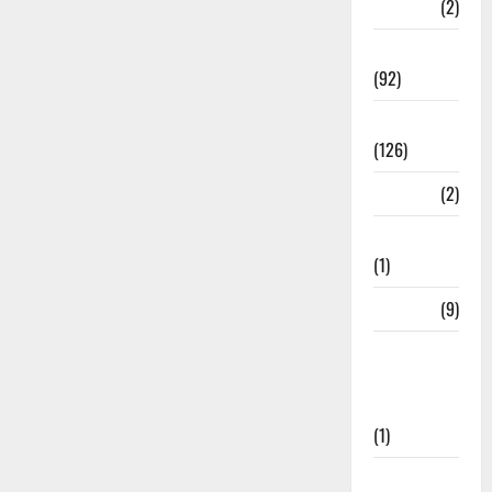
ramnagar
(2)
Rishikesh
(92)
Roorkee
(126)
Rudrapur
(2)
Saharanpur
(1)
Science
(9)
Senior
Citizens
Welfare
(1)
Social