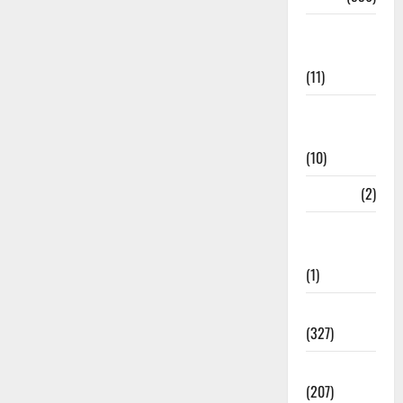
Disaster
Management
(11)
Disaster
Relief
(10)
Dogs
(2)
Economy &
Investment
(1)
Education
(327)
Election
(207)