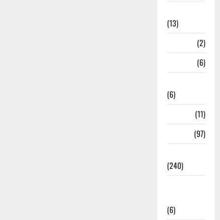
Massoorie
(13)
Mathura
(2)
Meerut
(6)
Mussoorie
(6)
nainital
(11)
nainital
(97)
national
(240)
National
News
(6)