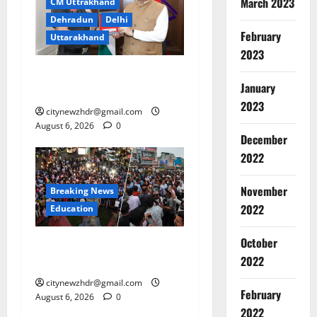
March 2023
CM Uttrakhand
Dehradun
Delhi
February
Uttarakhand
2023
मुख्यमंत्री धामी से महानिदेशक
January
एनसीसी ने की शिष्टाचार भेंट
2023
citynewzhdr@gmail.com
August 6, 2026
0
December
2022
Breaking
November
Breaking News
Education
झा
2022
Education
र
खं
October
2
झारखंड छात्र आंदोलन ने बढ़ाई
ड
2022
सरकार की मुश्किलें
छा
Breaking
citynewzhdr@gmail.com
त्र
Haridwar
February
August 6, 2026
0
Police
आं
2022
Uttarakh