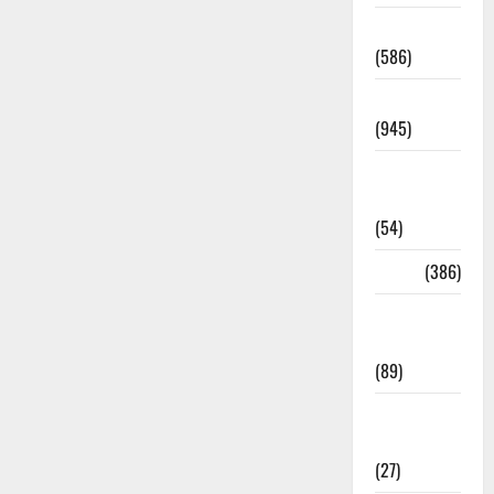
Haridwar
(586)
Haridwar
(945)
Haridwar
News
(54)
Health
(386)
Health &
Wellness
(89)
Holi
Festival
(27)