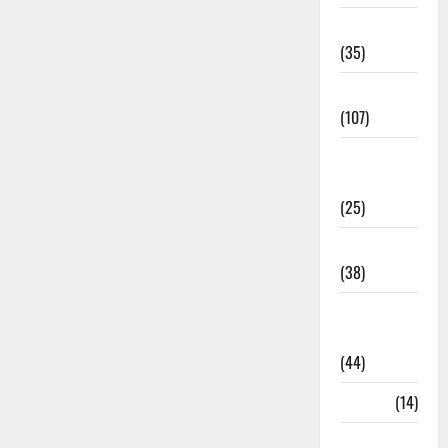
Electricity
(35)
Entertainment
(107)
Environment
& Climate
(25)
EVM Voting
(38)
Fire
Accident
(44)
Garbage
(14)
Governance