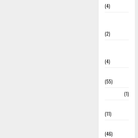
(4)
Government &
Administration
(2)
Government
Schemes
(4)
Govt Job
(55)
Gujarat
(1)
Haldwani
(11)
Haldwani
(46)