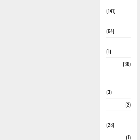
Accident
(141)
Agriculture
(64)
Ahamedabad
(1)
Army
(36)
Asia Cup
2025
(3)
Athletics
(2)
Ayurveda
(28)
Bangal
(1)