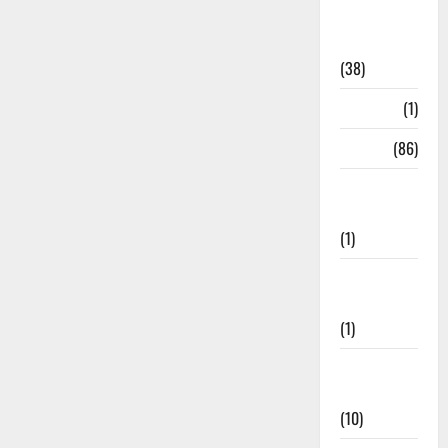
Home
Remedies
(38)
HRDA
(1)
India
(86)
India–Japan
Partnership
(1)
Inspirational
Stories
(1)
International
News
(10)