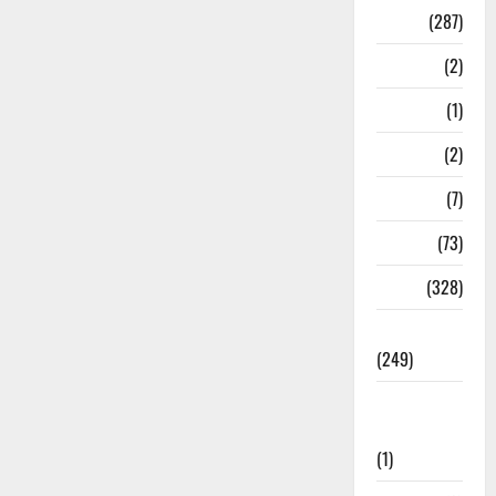
Nature
(287)
Navy
(2)
Nepal
(1)
New Year
(2)
Newsbeat
(7)
PM Modi
(73)
Police
(328)
Politics
(249)
Post Office
Investment
(1)