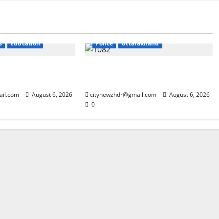
Breaking News
Haridwar
s
Education
Police
Uttarakhand
ंदोलन ने बढ़ाई सरकार
कांवड़ मेले में गांजा सप्लाई करने की
साजिश नाकाम
ail.com
August 6, 2026
citynewzhdr@gmail.com
August 6, 2026
0