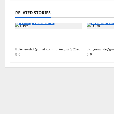
Army
Breaking News
RELATED STORIES
CM Uttrakhand
Dehradun
Delhi
Uttarakhand
Breaking New
मुख्यमंत्री धामी से महानिदेशक एनसीसी ने
झारखंड छात्र आ
की शिष्टाचार भेंट
की मुश्किलें
citynewzhdr@gmail.com
August 6, 2026
citynewzhdr@gm
0
0