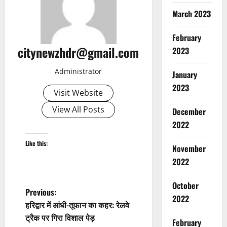
March 2023
February
citynewzhdr@gmail.com
2023
Administrator
January
2023
Visit Website
View All Posts
December
2022
Ayurveda
Like this:
November
Breaking
Health & 
2022
Home Rem
अ
October
2
P
च्छी
Previous:
2022
नीं
हरिद्वार में आंधी-तूफान का कहर: रेलवे
Breaking
o
द
Dharm
ट्रैक पर गिरा विशाल पेड़
February
ले
Haridwar