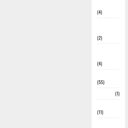
Governance
(4)
Government &
Administration
(2)
Government
Schemes
(4)
Govt Job
(55)
Gujarat
(1)
Haldwani
(11)
Haldwani