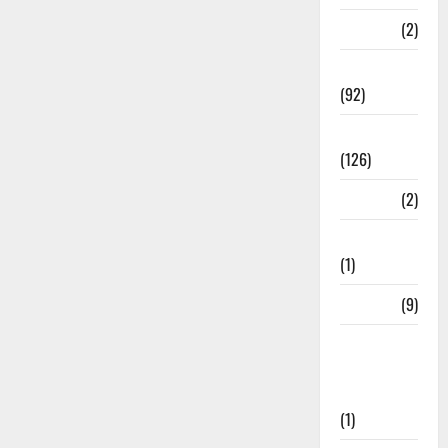
ramnagar
(2)
Rishikesh
(92)
Roorkee
(126)
Rudrapur
(2)
Saharanpur
(1)
Science
(9)
Senior
Citizens
Welfare
(1)