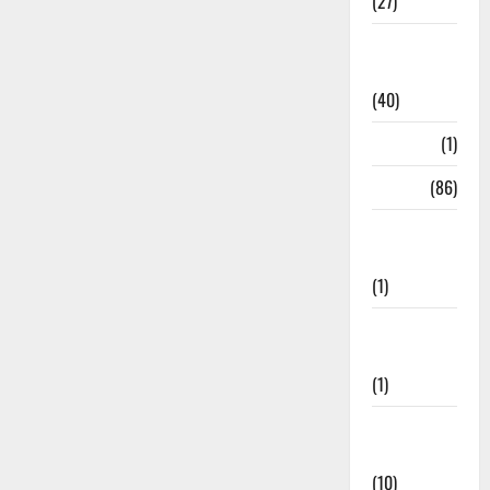
(27)
Home
Remedies
(40)
HRDA
(1)
India
(86)
India–Japan
Partnership
(1)
Inspirational
Stories
(1)
International
News
(10)