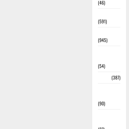
(46)
Haridwar
(591)
Haridwar
(945)
Haridwar
News
(54)
Health
(387)
Health &
Wellness
(90)
Holi
Festival