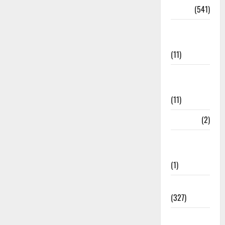
Dharm
(541)
Disaster
Management
(11)
Disaster
Relief
(11)
Dogs
(2)
Economy &
Investment
(1)
Education
(327)
Election