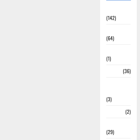
Accident
(142)
Agriculture
(64)
Ahamedabad
(1)
Army
(36)
Asia Cup
2025
(3)
Athletics
(2)
Ayurveda
(29)