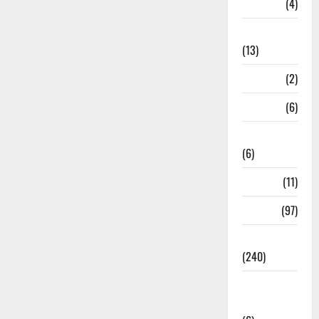
M.P
(4)
Massoorie
(13)
Mathura
(2)
Meerut
(6)
Mussoorie
(6)
nainital
(11)
nainital
(97)
national
(240)
National
News