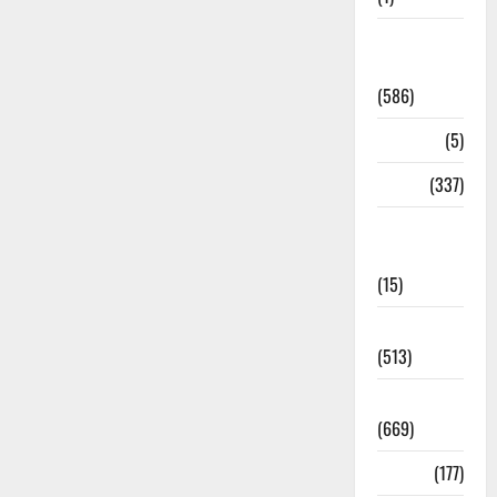
CM
Uttrakhand
(586)
Corona
(5)
crime
(337)
Cyber
Crime
(15)
Dehradun
(513)
Dehradun
(669)
Delhi
(177)