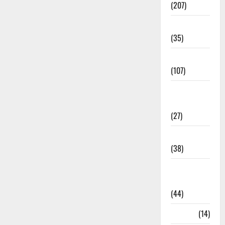
(207)
Electricity
(35)
Entertainment
(107)
Environment
& Climate
(27)
EVM Voting
(38)
Fire
Accident
(44)
Garbage
(14)