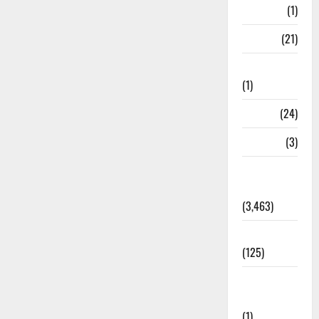
Bangal
(1)
BANK
(21)
Bhaniyawala
(1)
BHEL
(24)
Bihar
(3)
Breaking
News
(3,463)
Business
(125)
Cloudburst
Updates
(1)