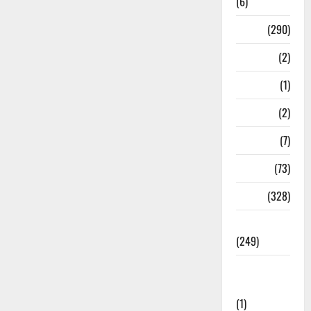
(6)
Nature
(290)
Navy
(2)
Nepal
(1)
New Year
(2)
Newsbeat
(7)
PM Modi
(73)
Police
(328)
Politics
(249)
Post Office
Investment
(1)