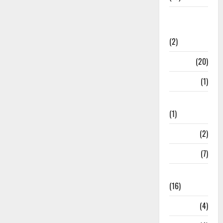
International
Relations
(2)
Job
(20)
Kanpur
(1)
Karanatak
(1)
kolkata
(2)
Kotdwar
(7)
Lifestyle
(16)
Loan
(4)