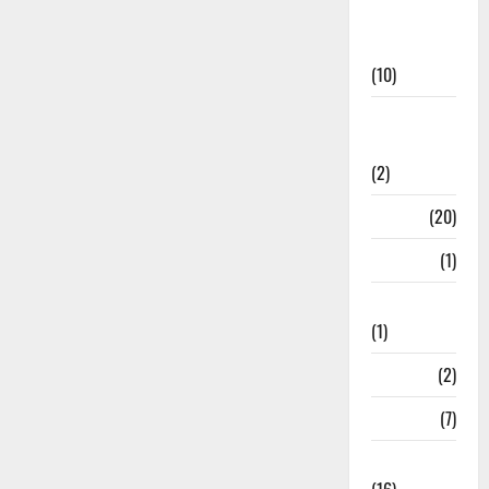
International
News
(10)
International
Relations
(2)
Job
(20)
Kanpur
(1)
Karanatak
(1)
kolkata
(2)
Kotdwar
(7)
Lifestyle