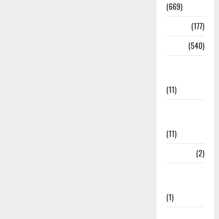
(669)
Delhi
(177)
Dharm
(540)
Disaster
Management
(11)
Disaster
Relief
(11)
Dogs
(2)
Economy &
Investment
(1)
Education