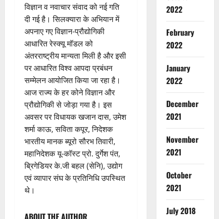
विज्ञान व नवाचार संवाद को नई गति
2022
दी गई है। सिलक्यारा के अभियान में
अपनाए गए विज्ञान-प्रौद्योगिकी
February
आधारित रेस्क्यू मॉडल को
2022
अंतरराष्ट्रीय मान्यता मिली है और इसी
January
पर आधारित विश्व आपदा प्रबंधन
सम्मेलन आयोजित किया जा रहा है।
2022
Breaking
Dharm
आज राज्य के हर कोने विज्ञान और
Haridwar
December
प्रौद्योगिकी से जोड़ा गया है। इस
Uttarakh
2021
अवसर पर विधायक खजान दास, उमेश
ह
2
रि
शर्मा काऊ, सविता कपूर, निदेशक
November
द्वा
भारतीय मानक ब्यूरो सौरभ तिवारी,
Accident
र
2021
महानिदेशक यू-कॉस्ट प्रो. दुर्गेश पंत,
Breaking
में
CM Uttra
ब्रिगेडियर के.जी बहल (सेनि), उद्योग
आ
Disaster R
October
एवं व्यापार संघ के प्रतिनिधि उपस्थित
Uttarakh
स्था
2021
3
थे।
क
का
प
सै
Breaking
July 2018
को
ला
ABOUT THE AUTHOR
CM Uttra