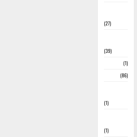
Holi
Festival
(27)
Home
Remedies
(39)
HRDA
(1)
India
(86)
India–Japan
Partnership
(1)
Inspirational
Stories
(1)