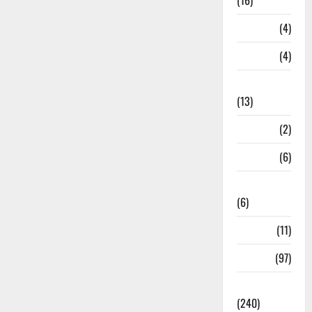
(16)
Loan
(4)
M.P
(4)
Massoorie
(13)
Mathura
(2)
Meerut
(6)
Mussoorie
(6)
nainital
(11)
nainital
(97)
national
(240)