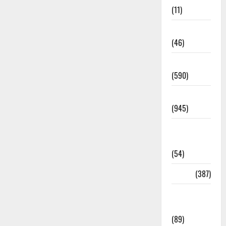
(11)
Haldwani
(46)
Haridwar
(590)
Haridwar
(945)
Haridwar
News
(54)
Health
(387)
Health &
Wellness
(89)