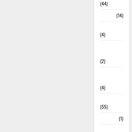
(44)
Garbage
(14)
Governance
(4)
Government &
Administration
(2)
Government
Schemes
(4)
Govt Job
(55)
Gujarat
(1)
Haldwani