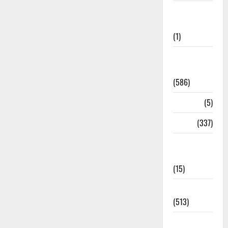
Cloudburst
Updates
(1)
CM
Uttrakhand
(586)
Corona
(5)
crime
(337)
Cyber
Crime
(15)
Dehradun
(513)
Dehradun