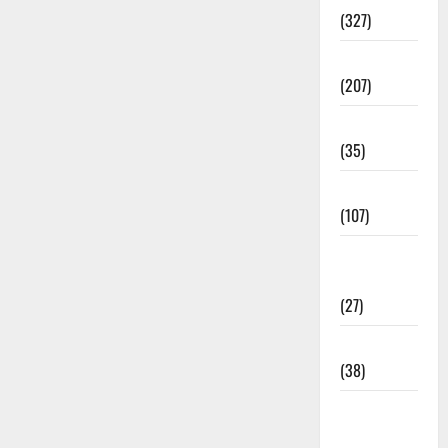
(327)
Election
(207)
Electricity
(35)
Entertainment
(107)
Environment
& Climate
(27)
EVM Voting
(38)
Fire
Accident