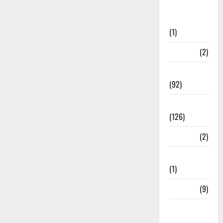
Post Office
Investment
(1)
ramnagar
(2)
Rishikesh
(92)
Roorkee
(126)
Rudrapur
(2)
Saharanpur
(1)
Science
(9)
Senior
Citizens