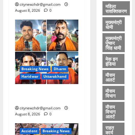
citynewzhdr@gmail.com
8,
महिला
सशक्तिकरण
August 8, 2026
0
2026
मुख्यमंत्री
0
धामी
मुख्यमंत्री
पुष्कर
सिंह धामी
मेक इन
इंडिया
Breaking News
Dharm
मौसम
Haridwar
Uttarakhand
अलर्ट
मौसम
हरिद्वार में आस्था का सैलाब! ‘हर-
विभाग
हर महादेव’ से गूंज रही धर्मनगरी
मौसम
citynewzhdr@gmail.com
विभाग
August 8, 2026
0
अलर्ट
राहत
Accident
Breaking News
कार्य