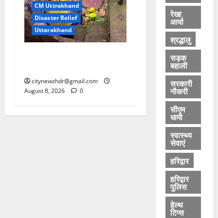
CM Uttrakhand
रेखा
Disaster Relief
आर्या
Uttarakhand
श्रद्धालु
कपकोट में खीर गंगा नदी से 49
सड़क
बहाली
वर्षीय व्यक्ति का शव बरामद
citynewzhdr@gmail.com
सरकारी
नौकरी
August 8, 2026
0
सीएम
धामी
स्वास्थ्य
सेवाएं
हरिद्वार
हरिद्वार
पुलिस
हेल्थ
टिप्स