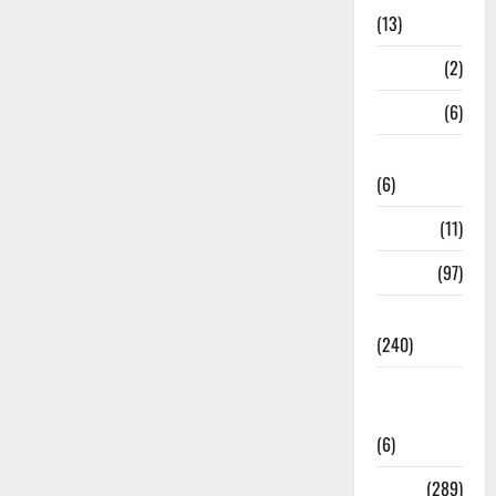
(13)
Mathura
(2)
Meerut
(6)
Mussoorie
(6)
nainital
(11)
nainital
(97)
national
(240)
National
News
(6)
Nature
(289)