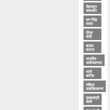
0
देहरादून
समाचार
धन सिंह
रावत
पीएम
मोदी
बादल
फटना
भारतीय
अर्थव्यवस्था
भारी
बारिश
महिला
सशक्तिकरण
मुख्यमंत्री
धामी