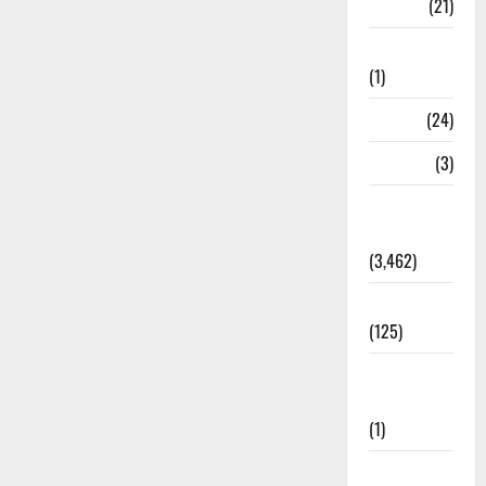
BANK
(21)
Bhaniyawala
(1)
BHEL
(24)
Bihar
(3)
Breaking
News
(3,462)
Business
(125)
Cloudburst
Updates
(1)
CM