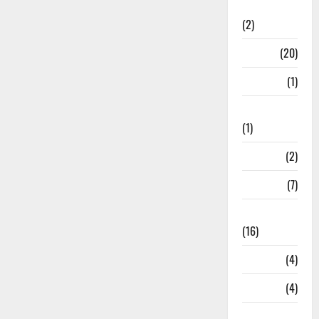
Relations
(2)
Job
(20)
Kanpur
(1)
Karanatak
(1)
kolkata
(2)
Kotdwar
(7)
Lifestyle
(16)
Loan
(4)
M.P
(4)
Massoorie