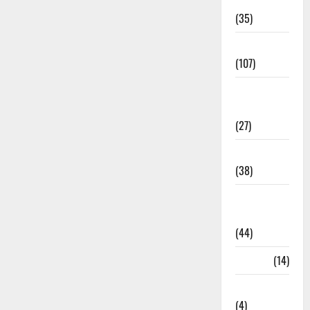
Electricity
(35)
Entertainment
(107)
Environment
& Climate
(27)
EVM Voting
(38)
Fire
Accident
(44)
Garbage
(14)
Governance
(4)