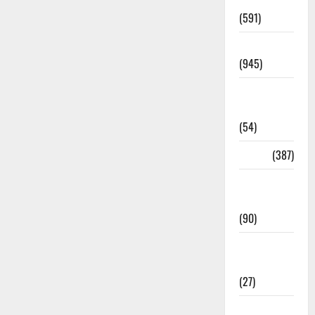
Haridwar
(591)
Haridwar
(945)
Haridwar
News
(54)
Health
(387)
Health &
Wellness
(90)
Holi
Festival
(27)
Home