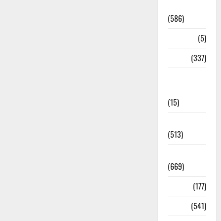
Uttrakhand
(586)
Corona
(5)
crime
(337)
Cyber
Crime
(15)
Dehradun
(513)
Dehradun
(669)
Delhi
(177)
Dharm
(541)