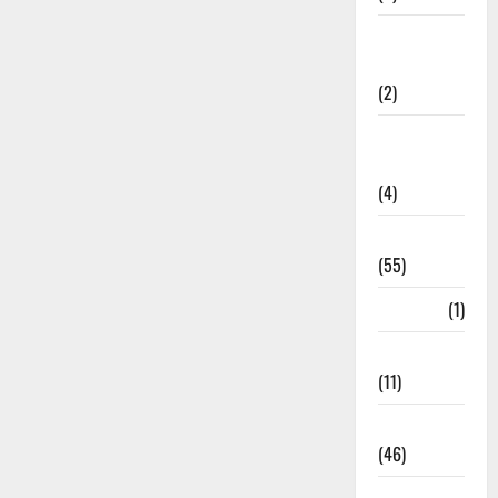
Government &
Administration
(2)
Government
Schemes
(4)
Govt Job
(55)
Gujarat
(1)
Haldwani
(11)
Haldwani
(46)