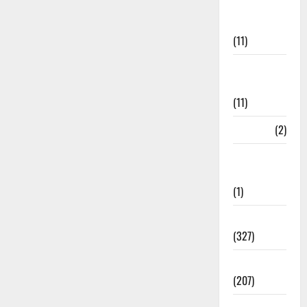
Disaster
Management
(11)
Disaster
Relief
(11)
Dogs
(2)
Economy &
Investment
(1)
Education
(327)
Election
(207)