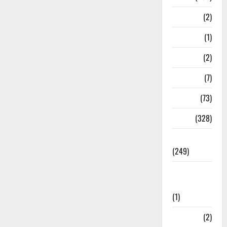
Navy
(2)
Nepal
(1)
New Year
(2)
Newsbeat
(7)
PM Modi
(73)
Police
(328)
Politics
(249)
Post Office
Investment
(1)
ramnagar
(2)