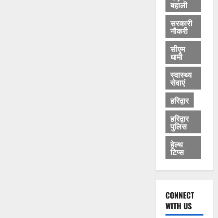
बहाली
सरकारी
नौकरी
सीएम
धामी
स्वास्थ्य
सेवाएं
हरिद्वार
हरिद्वार
पुलिस
हेल्थ
टिप्स
CONNECT
WITH US