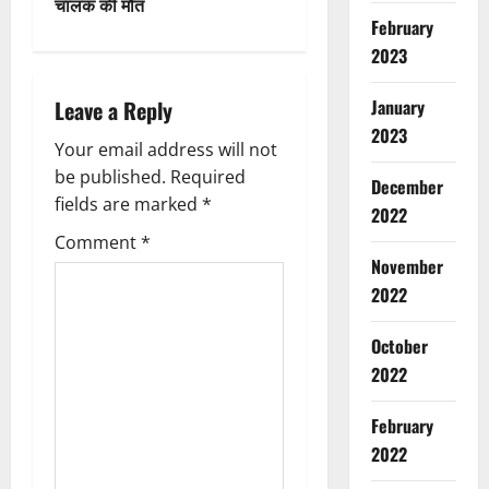
चालक की मौत
n
February
2023
a
Leave a Reply
January
v
2023
Your email address will not
i
be published.
Required
December
g
fields are marked
*
2022
Comment
*
a
Breaking
November
Dharm
Haridwar
2022
t
ह
र
i
October
2
की
2022
पौ
o
Breaking
ड़ी
Dharm
February
n
प
Haridwar
2022
Uttarakh
र
द
उ
3