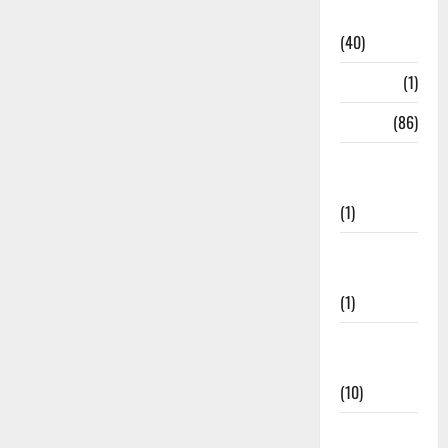
Remedies
(40)
HRDA
(1)
India
(86)
India–Japan
Partnership
(1)
Inspirational
Stories
(1)
International
News
(10)
International