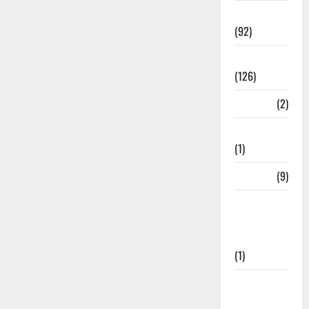
Rishikesh
(92)
Roorkee
(126)
Rudrapur
(2)
Saharanpur
(1)
Science
(9)
Senior
Citizens
Welfare
(1)
Social
Initiatives