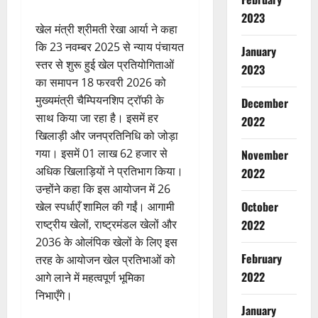
2023
खेल मंत्री श्रीमती रेखा आर्या ने कहा
कि 23 नवम्बर 2025 से न्याय पंचायत
January
स्तर से शुरू हुई खेल प्रतियोगिताओं
2023
का समापन 18 फरवरी 2026 को
मुख्यमंत्री चैम्पियनशिप ट्रॉफी के
December
साथ किया जा रहा है। इसमें हर
2022
खिलाड़ी और जनप्रतिनिधि को जोड़ा
Breaking
गया। इसमें 01 लाख 62 हजार से
November
Environm
Haridwar
अधिक खिलाड़ियों ने प्रतिभाग किया।
2022
Uttarakh
उन्होंने कहा कि इस आयोजन में 26
ह
October
खेल स्पर्धाएँ शामिल की गईं। आगामी
2
रि
2022
राष्ट्रीय खेलों, राष्ट्रमंडल खेलों और
द्वा
Breaking
2036 के ओलंपिक खेलों के लिए इस
र
Dehradu
February
तरह के आयोजन खेल प्रतिभाओं को
में
Environm
2022
गं
Haridwar
आगे लाने में महत्वपूर्ण भूमिका
Tehri
Ut
गा
निभाएँगे।
3
Uttarkash
उ
January