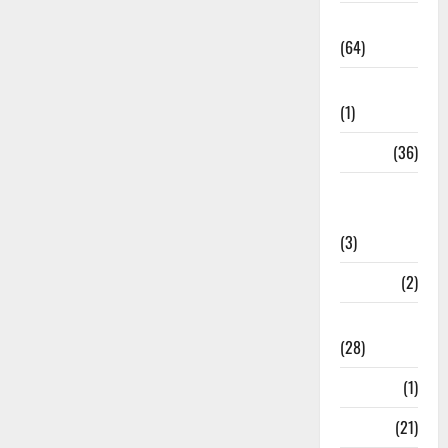
Agriculture
(64)
Ahamedabad
(1)
Army
(36)
Asia Cup
2025
(3)
Athletics
(2)
Ayurveda
(28)
Bangal
(1)
BANK
(21)