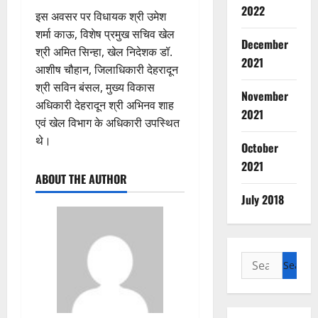
उ
फा
2022
Breaking
त्त
इस अवसर पर विधायक श्री उमेश
न
Dehradu
रा
शर्मा काऊ, विशेष प्रमुख सचिव खेल
प
Dharm
December
खं
Travel
र
श्री अमित सिन्हा, खेल निदेशक डॉ.
2021
ड
Uttarakh
,
आशीष चौहान, जिलाधिकारी देहरादून
4
में
वि
चे
श्री सविन बंसल, मुख्य विकास
कु
शि
November
ता
Breaking
अधिकारी देहरादून श्री अभिनव शाह
द
ष्ट
2021
व
Dehradu
एवं खेल विभाग के अधिकारी उपस्थित
र
प
नी
Dehradu
त
ह
थे।
Dharm
ले
October
का
चा
Uttarakh
ब
2021
5
चा
क
न
ल
ABOUT THE AUTHOR
र
ह
ब
प
Breaking
July 2018
धा
र
ना
र
Health
म
:
र
Home Rem
प
या
उ
ही
जा
हुं
त्रा
फा
है
नि
चा
1
Search
को
न
आ
ए
ज
for:
मि
प
दि
,
ल
Breaking
ले
र
कै
खा
Environm
स्त
गी
गं
ला
ली
Haridwar