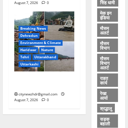
सिंह धामी
August 7, 2026
0
मेक इन
इंडिया
मौसम
Breaking News
अलर्ट
Dehradun
मौसम
Environment & Climate
विभाग
Haridwar
Nature
Tehri
Uttarakhand
मौसम
विभाग
Uttarkashi
अलर्ट
राहत
उत्तराखंड में कुदरत का कहर:
कार्य
उफान पर गंगा और अलकनंदा
रेखा
citynewzhdr@gmail.com
आर्या
August 7, 2026
0
श्रद्धालु
सड़क
बहाली