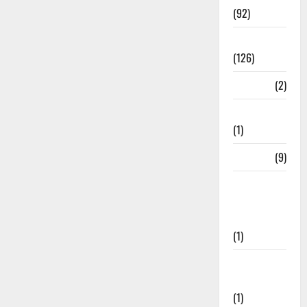
(92)
Roorkee
(126)
Rudrapur
(2)
Saharanpur
(1)
Science
(9)
Senior
Citizens
Welfare
(1)
Social
Initiatives
(1)