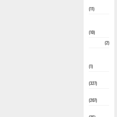
Management
(11)
Disaster
Relief
(10)
Dogs
(2)
Economy &
Investment
(1)
Education
(327)
Election
(207)
Electricity