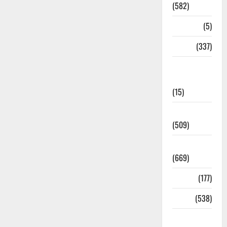
(582)
Corona
(5)
crime
(337)
Cyber
Crime
(15)
Dehradun
(509)
Dehradun
(669)
Delhi
(177)
Dharm
(538)
Disaster