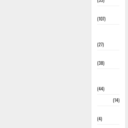
(35)
Entertainment
(107)
Environment
& Climate
(27)
EVM Voting
(38)
Fire
Accident
(44)
Garbage
(14)
Governance
(4)