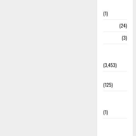
Bhaniyawala
(1)
BHEL
(24)
Bihar
(3)
Breaking
News
(3,453)
Business
(125)
Cloudburst
Updates
(1)
CM
Uttrakhand