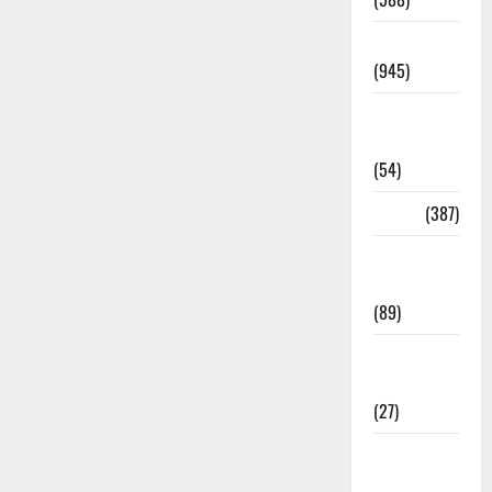
Haridwar
(945)
Haridwar
News
(54)
Health
(387)
Health &
Wellness
(89)
Holi
Festival
(27)
Home
Remedies