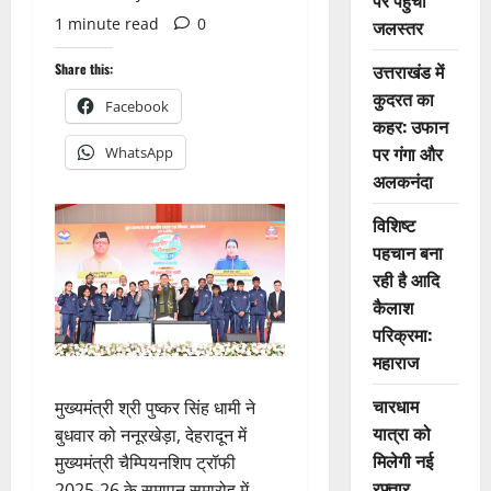
पर पहुंचा
1 minute read
0
जलस्तर
उत्तराखंड में
Share this:
कुदरत का
Facebook
कहर: उफान
पर गंगा और
WhatsApp
अलकनंदा
विशिष्ट
पहचान बना
रही है आदि
कैलाश
परिक्रमा:
महाराज
चारधाम
मुख्यमंत्री श्री पुष्कर सिंह धामी ने
यात्रा को
बुधवार को ननूरखेड़ा, देहरादून में
मिलेगी नई
मुख्यमंत्री चैम्पियनशिप ट्रॉफी
रफ्तार
2025-26 के समापन समारोह में