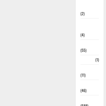
Government &
Administration
(2)
Government
Schemes
(4)
Govt Job
(55)
Gujarat
(1)
Haldwani
(11)
Haldwani
(46)
Haridwar
(588)