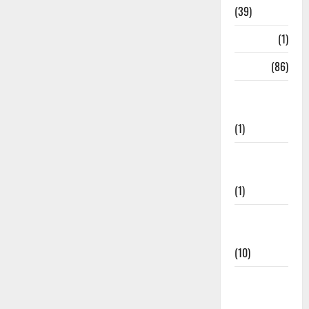
(39)
HRDA
(1)
India
(86)
India–Japan
Partnership
(1)
Inspirational
Stories
(1)
International
News
(10)
International
Relations