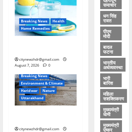
समाचार
धन सिंह
रावत
Breaking News
Health
Home Remedies
पीएम
मोदी
जानिए, खाली पेट नींबू-गुनगुने
बादल
पानी पीने के फायदे
फटना
citynewzhdr@gmail.com
भारतीय
August 7, 2026
0
अर्थव्यवस्था
Breaking News
भारी
बारिश
Environment & Climate
Haridwar
Nature
महिला
सशक्तिकरण
Uttarakhand
मुख्यमंत्री
हरिद्वार में गंगा उफान पर, चेतावनी
धामी
लेबल पर पहुंचा जलस्तर
मुख्यमंत्री
पुष्कर
citynewzhdr@gmail.com