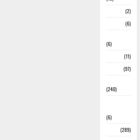
Mathura
(2)
Meerut
(6)
Mussoorie
(6)
nainital
(11)
nainital
(97)
national
(240)
National
News
(6)
Nature
(289)