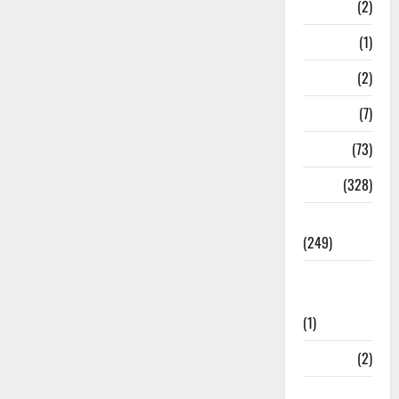
Navy
(2)
Nepal
(1)
New Year
(2)
Newsbeat
(7)
PM Modi
(73)
Police
(328)
Politics
(249)
Post Office
Investment
(1)
ramnagar
(2)
Rishikesh