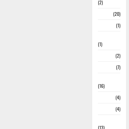
(2)
Job
(20)
Kanpur
(1)
Karanatak
(1)
kolkata
(2)
Kotdwar
(7)
Lifestyle
(16)
Loan
(4)
M.P
(4)
Massoorie
(13)