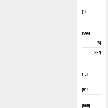
Updates
(1)
CM
Uttrakhand
(586)
Corona
(5)
crime
(337)
Cyber
Crime
(15)
Dehradun
(513)
Dehradun
(669)