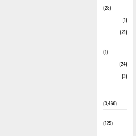
Ayurveda
(28)
Bangal
(1)
BANK
(21)
Bhaniyawala
(1)
BHEL
(24)
Bihar
(3)
Breaking
News
(3,460)
Business
(125)
Cloudburst