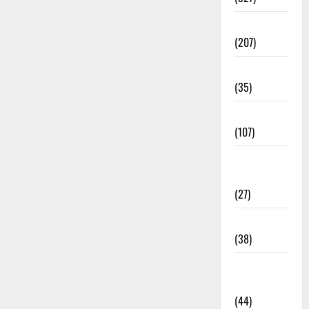
Election
(207)
Electricity
(35)
Entertainment
(107)
Environment
& Climate
(27)
EVM Voting
(38)
Fire
Accident
(44)