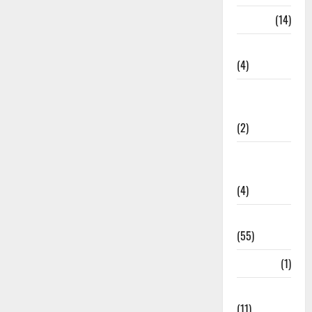
Garbage
(14)
Governance
(4)
Government &
Administration
(2)
Government
Schemes
(4)
Govt Job
(55)
Gujarat
(1)
Haldwani
(11)