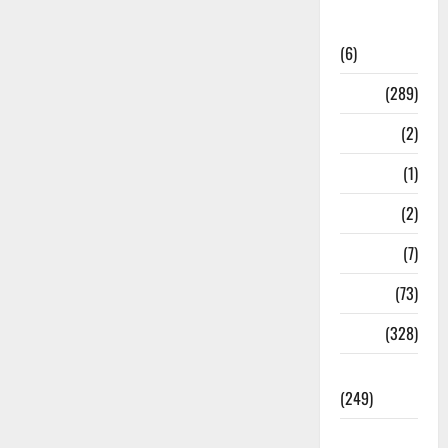
National
News
(6)
Nature
(289)
Navy
(2)
Nepal
(1)
New Year
(2)
Newsbeat
(7)
PM Modi
(73)
Police
(328)
Politics
(249)
Post Office