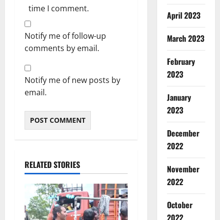
time I comment.
April 2023
Notify me of follow-up
March 2023
comments by email.
February
2023
Notify me of new posts by
email.
January
2023
December
2022
Breaking
RELATED STORIES
November
Dharm
Haridwar
2022
Uttarakh
ह
October
2
रि
2022