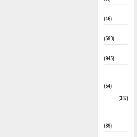
Haldwani
(46)
Haridwar
(590)
Haridwar
(945)
Haridwar
News
(54)
Health
(387)
Health &
Wellness
(89)