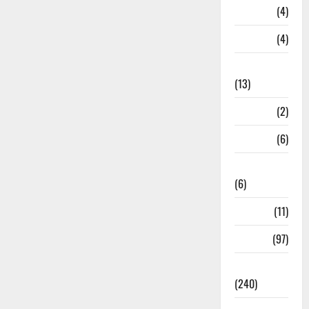
Loan
(4)
M.P
(4)
Massoorie
(13)
Mathura
(2)
Meerut
(6)
Mussoorie
(6)
nainital
(11)
nainital
(97)
national
(240)