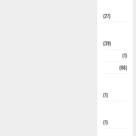
Holi
Festival
(27)
Home
Remedies
(39)
HRDA
(1)
India
(86)
India–Japan
Partnership
(1)
Inspirational
Stories
(1)
International