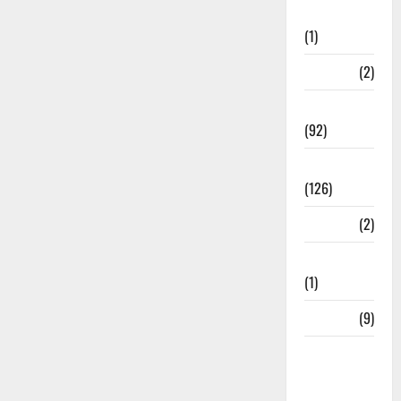
Investment
(1)
ramnagar
(2)
Rishikesh
(92)
Roorkee
(126)
Rudrapur
(2)
Saharanpur
(1)
Science
(9)
Senior
Citizens
Welfare