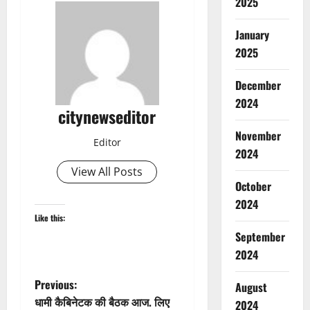
2025
January
2025
December
2024
citynewseditor
November
Editor
2024
View All Posts
October
2024
Like this:
September
2024
P
Previous:
August
धामी कैबिनेटक की बैठक आज. लिए
2024