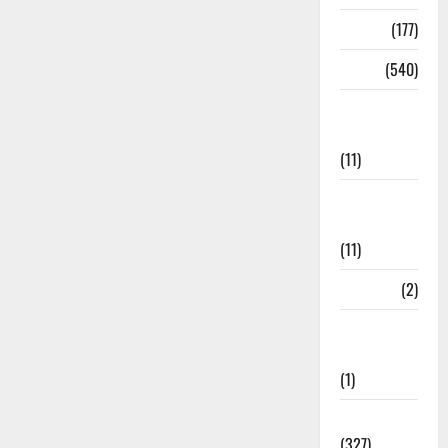
Delhi
(177)
Dharm
(540)
Disaster
Management
(11)
Disaster
Relief
(11)
Dogs
(2)
Economy &
Investment
(1)
Education
(327)