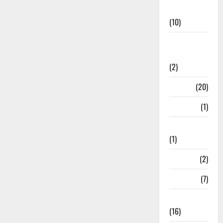
News
(10)
International
Relations
(2)
Job
(20)
Kanpur
(1)
Karanatak
(1)
kolkata
(2)
Kotdwar
(7)
Lifestyle
(16)