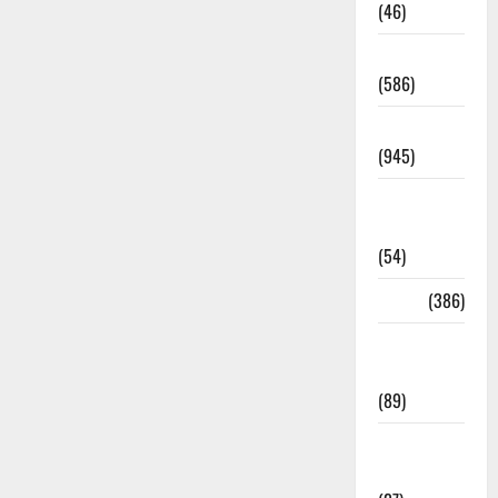
(46)
Haridwar
(586)
Haridwar
(945)
Haridwar
News
(54)
Health
(386)
Health &
Wellness
(89)
Holi
Festival