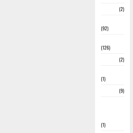
ramnagar
(2)
Rishikesh
(92)
Roorkee
(126)
Rudrapur
(2)
Saharanpur
(1)
Science
(9)
Senior
Citizens
Welfare
(1)