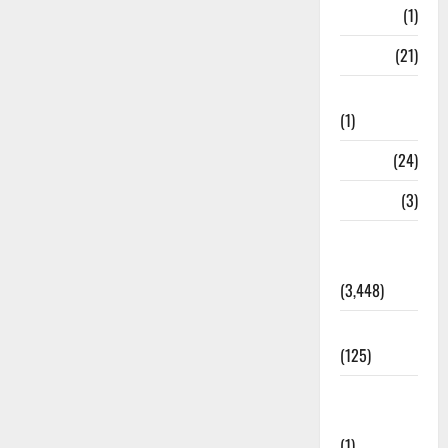
Bangal
(1)
BANK
(21)
Bhaniyawala
(1)
BHEL
(24)
Bihar
(3)
Breaking
News
(3,448)
Business
(125)
Cloudburst
Updates
(1)