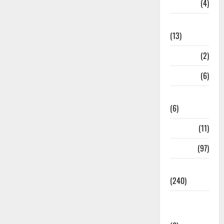
M.P
(4)
Massoorie
(13)
Mathura
(2)
Meerut
(6)
Mussoorie
(6)
nainital
(11)
nainital
(97)
national
(240)
National
News