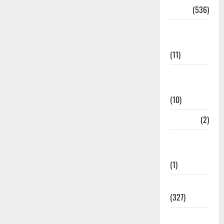
Dharm
(536)
Disaster
Management
(11)
Disaster
Relief
(10)
Dogs
(2)
Economy &
Investment
(1)
Education
(327)
Election