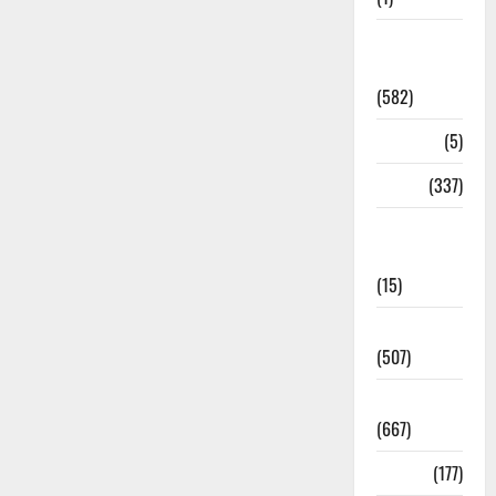
CM
Uttrakhand
(582)
Corona
(5)
crime
(337)
Cyber
Crime
(15)
Dehradun
(507)
Dehradun
(667)
Delhi
(177)