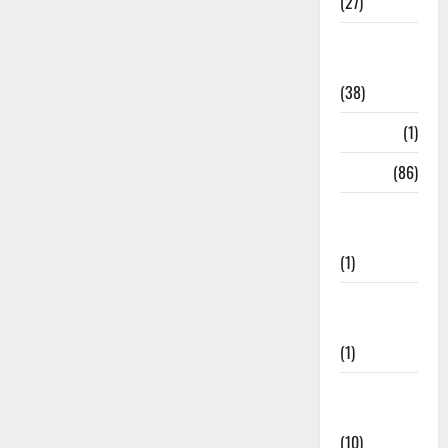
(27)
Home
Remedies
(38)
HRDA
(1)
India
(86)
India–Japan
Partnership
(1)
Inspirational
Stories
(1)
International
News
(10)