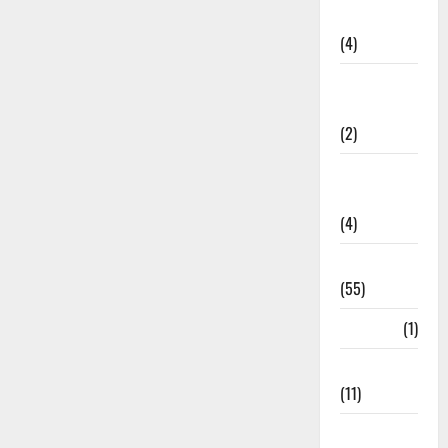
Governance
(4)
Government &
Administration
(2)
Government
Schemes
(4)
Govt Job
(55)
Gujarat
(1)
Haldwani
(11)
Haldwani