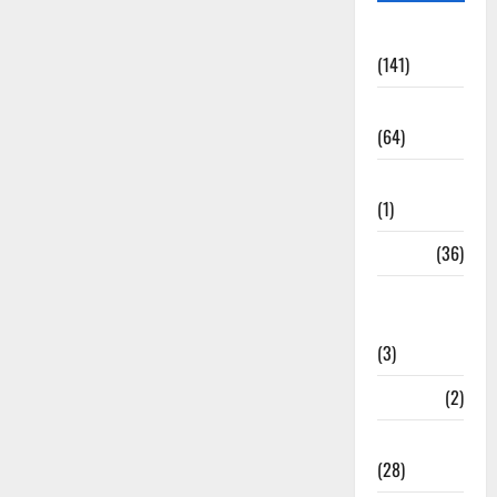
Accident
(141)
Agriculture
(64)
Ahamedabad
(1)
Army
(36)
Asia Cup
2025
(3)
Athletics
(2)
Ayurveda
(28)