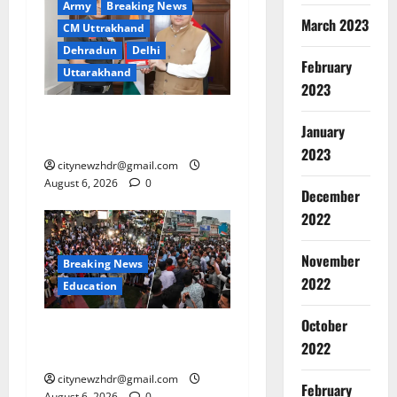
Army
Breaking News
March 2023
CM Uttrakhand
Dehradun
Delhi
February
Uttarakhand
2023
मुख्यमंत्री धामी से महानिदेशक
January
एनसीसी ने की शिष्टाचार भेंट
2023
citynewzhdr@gmail.com
August 6, 2026
0
December
2022
November
Breaking News
2022
Education
October
झारखंड छात्र आंदोलन ने बढ़ाई
2022
सरकार की मुश्किलें
citynewzhdr@gmail.com
February
August 6, 2026
0