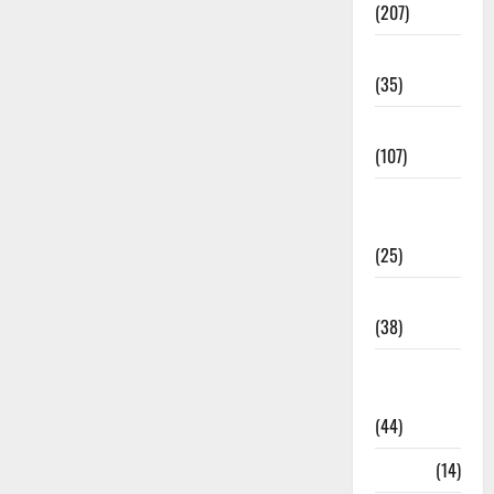
(207)
Electricity
(35)
Entertainment
(107)
Environment
& Climate
(25)
EVM Voting
(38)
Fire
Accident
(44)
Garbage
(14)