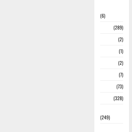
National
News
(6)
Nature
(289)
Navy
(2)
Nepal
(1)
New Year
(2)
Newsbeat
(7)
PM Modi
(73)
Police
(328)
Politics
(249)
Post Office