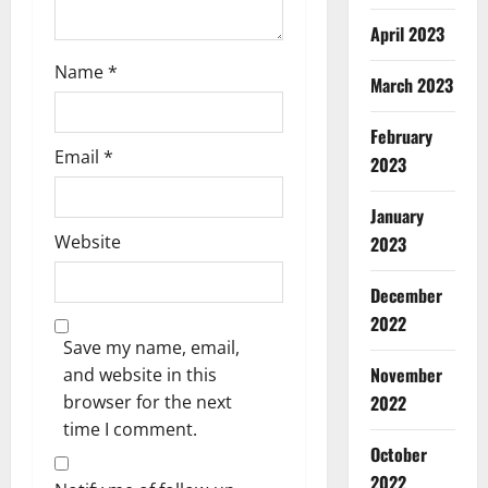
April 2023
Name
*
March 2023
February
Email
*
2023
January
Website
2023
December
2022
Save my name, email,
Breaking
November
and website in this
Dharm
Haridwar
browser for the next
2022
Uttarakh
time I comment.
ह
October
2
रि
2022