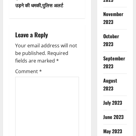
t
उड़ने की धमकी,पुलिस अलर्ट
November
n
2023
a
Leave a Reply
October
v
2023
Your email address will not
be published.
Required
i
September
fields are marked
*
2023
g
Comment
*
August
a
2023
t
July 2023
i
June 2023
o
May 2023
n