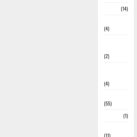
Garbage
(14)
Governance
(4)
Government &
Administration
(2)
Government
Schemes
(4)
Govt Job
(55)
Gujarat
(1)
Haldwani
(11)