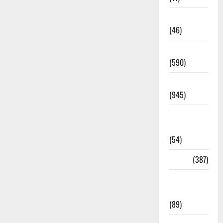
Haldwani
(46)
Haridwar
(590)
Haridwar
(945)
Haridwar
News
(54)
Health
(387)
Health &
Wellness
(89)