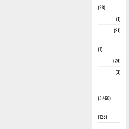
Ayurveda
(28)
Bangal
(1)
BANK
(21)
Bhaniyawala
(1)
BHEL
(24)
Bihar
(3)
Breaking
News
(3,460)
Business
(125)
Cloudburst