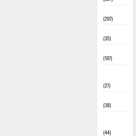
Election
(207)
Electricity
(35)
Entertainment
(107)
Environment
& Climate
(27)
EVM Voting
(38)
Fire
Accident
(44)