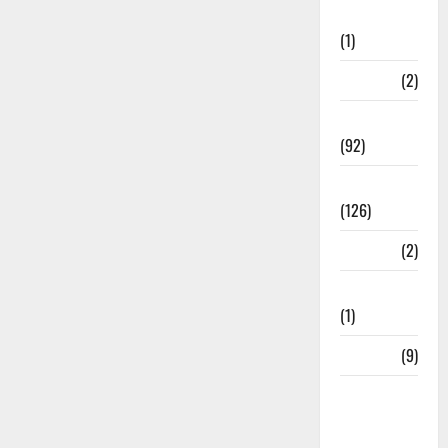
Investment
(1)
ramnagar
(2)
Rishikesh
(92)
Roorkee
(126)
Rudrapur
(2)
Saharanpur
(1)
Science
(9)
Senior
Citizens
Welfare