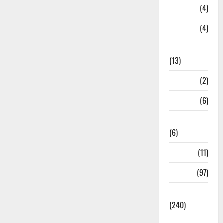
Loan
(4)
M.P
(4)
Massoorie
(13)
Mathura
(2)
Meerut
(6)
Mussoorie
(6)
nainital
(11)
nainital
(97)
national
(240)