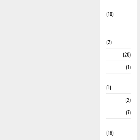
News
(10)
International
Relations
(2)
Job
(20)
Kanpur
(1)
Karanatak
(1)
kolkata
(2)
Kotdwar
(7)
Lifestyle
(16)