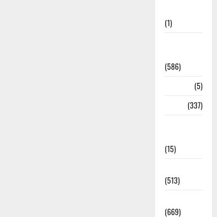
Updates
(1)
CM
Uttrakhand
(586)
Corona
(5)
crime
(337)
Cyber
Crime
(15)
Dehradun
(513)
Dehradun
(669)