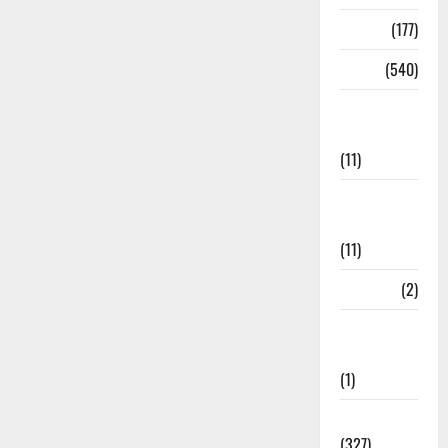
Delhi
(177)
Dharm
(540)
Disaster
Management
(11)
Disaster
Relief
(11)
Dogs
(2)
Economy &
Investment
(1)
Education
(327)