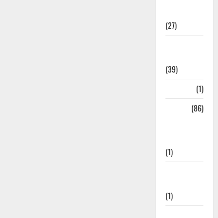
Holi
Festival
(27)
Home
Remedies
(39)
HRDA
(1)
India
(86)
India–Japan
Partnership
(1)
Inspirational
Stories
(1)
International