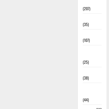
Election
(207)
Electricity
(35)
Entertainment
(107)
Environment
& Climate
(25)
EVM Voting
(38)
Fire
Accident
(44)