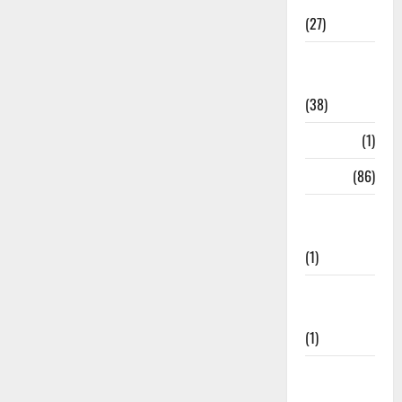
Festival
(27)
Home
Remedies
(38)
HRDA
(1)
India
(86)
India–Japan
Partnership
(1)
Inspirational
Stories
(1)
International
News