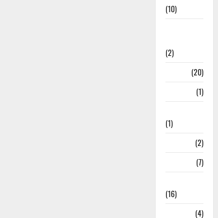
(10)
International
Relations
(2)
Job
(20)
Kanpur
(1)
Karanatak
(1)
kolkata
(2)
Kotdwar
(7)
Lifestyle
(16)
Loan
(4)