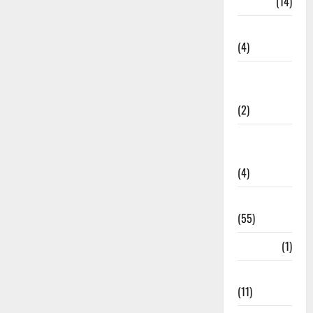
Garbage
(14)
Governance
(4)
Government &
Administration
(2)
Government
Schemes
(4)
Govt Job
(55)
Gujarat
(1)
Haldwani
(11)