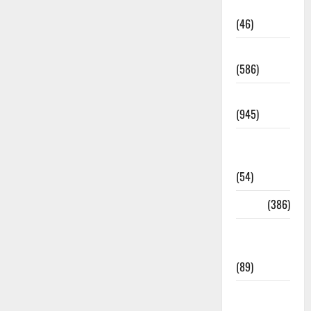
Haldwani
(46)
Haridwar
(586)
Haridwar
(945)
Haridwar
News
(54)
Health
(386)
Health &
Wellness
(89)
Holi