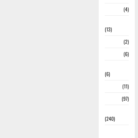
M.P
(4)
Massoorie
(13)
Mathura
(2)
Meerut
(6)
Mussoorie
(6)
nainital
(11)
nainital
(97)
national
(240)
National