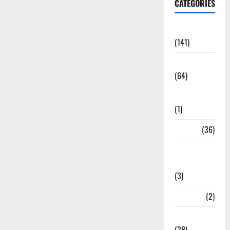
CATEGORIES
Accident
(141)
Agriculture
(64)
Ahamedabad
(1)
Army
(36)
Asia Cup
2025
(3)
Athletics
(2)
Ayurveda
(28)