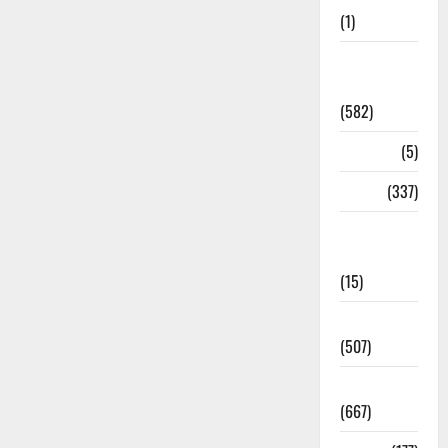
(1)
CM
Uttrakhand
(582)
Corona
(5)
crime
(337)
Cyber
Crime
(15)
Dehradun
(507)
Dehradun
(667)