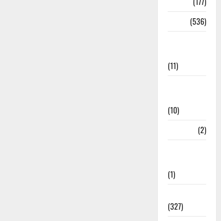
Delhi
(177)
Dharm
(536)
Disaster
Management
(11)
Disaster
Relief
(10)
Dogs
(2)
Economy &
Investment
(1)
Education
(327)