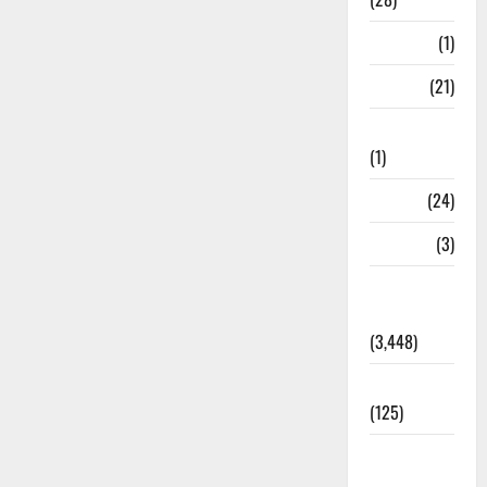
Bangal
(1)
BANK
(21)
Bhaniyawala
(1)
BHEL
(24)
Bihar
(3)
Breaking
News
(3,448)
Business
(125)
Cloudburst
Updates