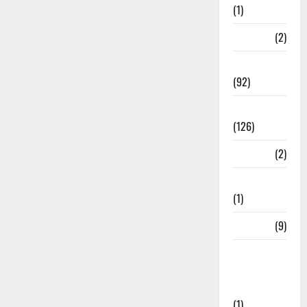
(1)
ramnagar
(2)
Rishikesh
(92)
Roorkee
(126)
Rudrapur
(2)
Saharanpur
(1)
Science
(9)
Senior
Citizens
Welfare
(1)