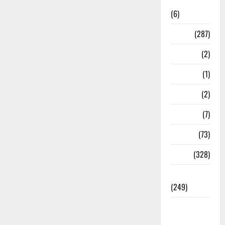
News
(6)
Nature
(287)
Navy
(2)
Nepal
(1)
New Year
(2)
Newsbeat
(7)
PM Modi
(73)
Police
(328)
Politics
(249)
Post Office
Investment