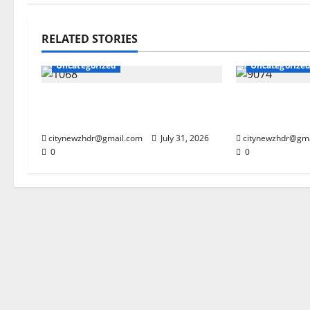
RELATED STORIES
Uncategorized
Uncategorize
कॉमनवेल्थ गेम्स 2026- 17 पदकों के
शिक्षा विभाग की 
साथ 10वें स्थान पर भारत
पहल ने वैश्विक 
citynewzhdr@gmail.com
July 31, 2026
citynewzhdr@gm
0
0