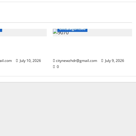
d
Uncategorized
डिजिटल शिक्षक प्रशिक्षण
भारी बारिश से हरिद्वार बेहाल, डीएम मयूर
मंच पर फहराया परचम
दीक्षित खुद उतरे सड़कों पर
ail.com
July 10, 2026
citynewzhdr@gmail.com
July 9, 2026
0