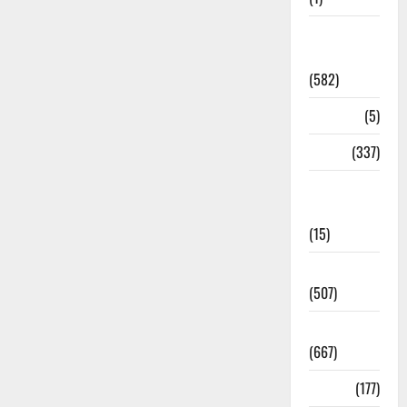
CM
Uttrakhand
(582)
Corona
(5)
crime
(337)
Cyber
Crime
(15)
Dehradun
(507)
Dehradun
(667)
Delhi
(177)