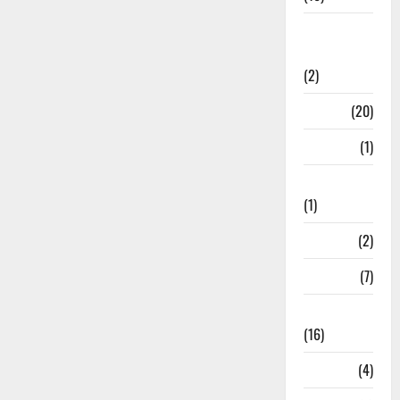
International
Relations
(2)
Job
(20)
Kanpur
(1)
Karanatak
(1)
kolkata
(2)
Kotdwar
(7)
Lifestyle
(16)
Loan
(4)