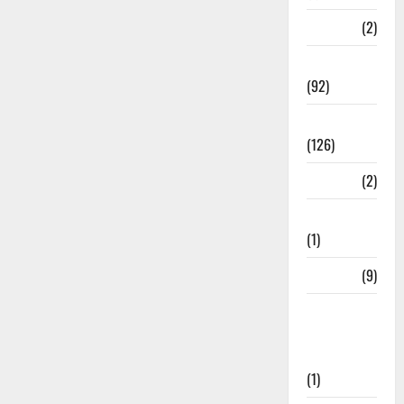
ramnagar
(2)
Rishikesh
(92)
Roorkee
(126)
Rudrapur
(2)
Saharanpur
(1)
Science
(9)
Senior
Citizens
Welfare
(1)