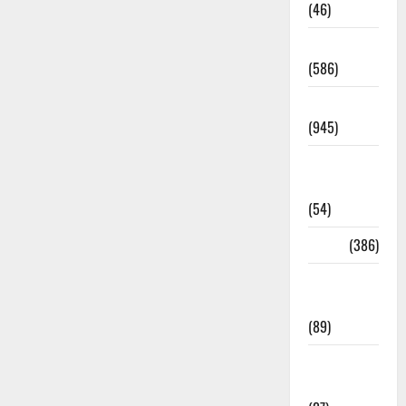
(46)
Haridwar
(586)
Haridwar
(945)
Haridwar
News
(54)
Health
(386)
Health &
Wellness
(89)
Holi
Festival