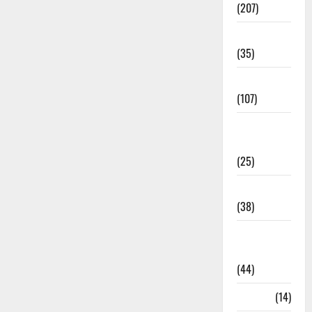
(207)
Electricity
(35)
Entertainment
(107)
Environment
& Climate
(25)
EVM Voting
(38)
Fire
Accident
(44)
Garbage
(14)