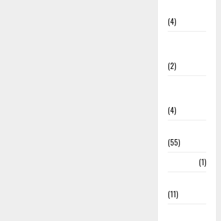
Governance
(4)
Government &
Administration
(2)
Government
Schemes
(4)
Govt Job
(55)
Gujarat
(1)
Haldwani
(11)
Haldwani