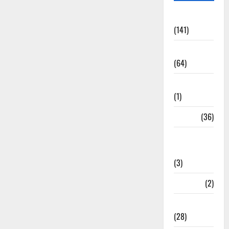
Accident
(141)
Agriculture
(64)
Ahamedabad
(1)
Army
(36)
Asia Cup
2025
(3)
Athletics
(2)
Ayurveda
(28)