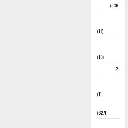
Dharm
(536)
Disaster
Management
(11)
Disaster
Relief
(10)
Dogs
(2)
Economy &
Investment
(1)
Education
(327)
Election