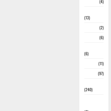
M.P
(4)
Massoorie
(13)
Mathura
(2)
Meerut
(6)
Mussoorie
(6)
nainital
(11)
nainital
(97)
national
(240)
National
News