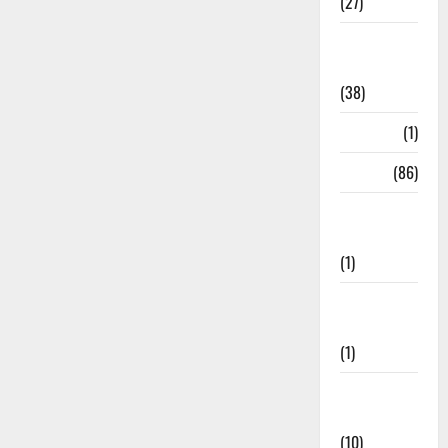
(27)
Home
Remedies
(38)
HRDA
(1)
India
(86)
India–Japan
Partnership
(1)
Inspirational
Stories
(1)
International
News
(10)