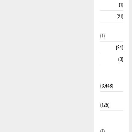
Bangal
(1)
BANK
(21)
Bhaniyawala
(1)
BHEL
(24)
Bihar
(3)
Breaking
News
(3,448)
Business
(125)
Cloudburst
Updates
(1)