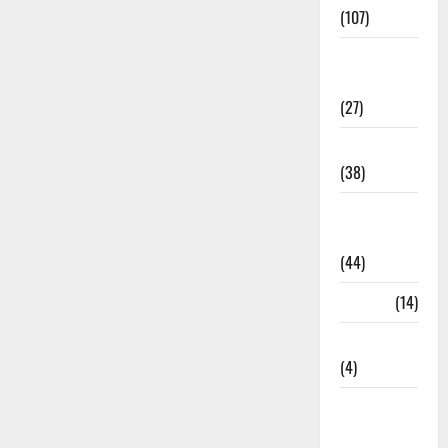
(107)
Environment
& Climate
(27)
EVM Voting
(38)
Fire
Accident
(44)
Garbage
(14)
Governance
(4)
Government &
Administration