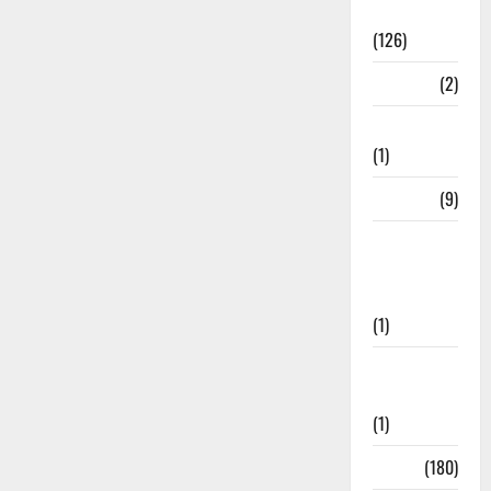
Roorkee
(126)
Rudrapur
(2)
Saharanpur
(1)
Science
(9)
Senior
Citizens
Welfare
(1)
Social
Initiatives
(1)
Sports
(180)