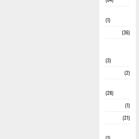
Ahamedabad
(1)
Army
(36)
Asia Cup
2025
(3)
Athletics
(2)
Ayurveda
(28)
Bangal
(1)
BANK
(21)
Bhaniyawala
(1)