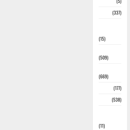
Corona
(5)
crime
(337)
Cyber
Crime
(15)
Dehradun
(509)
Dehradun
(669)
Delhi
(177)
Dharm
(538)
Disaster
Management
(11)