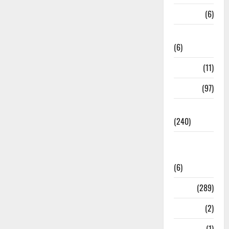
Meerut
(6)
Mussoorie
(6)
nainital
(11)
nainital
(97)
national
(240)
National
News
(6)
Nature
(289)
Navy
(2)
Nepal
(1)