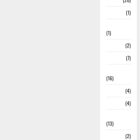
Job
(20)
Kanpur
(1)
Karanatak
(1)
kolkata
(2)
Kotdwar
(7)
Lifestyle
(16)
Loan
(4)
M.P
(4)
Massoorie
(13)
Mathura
(2)