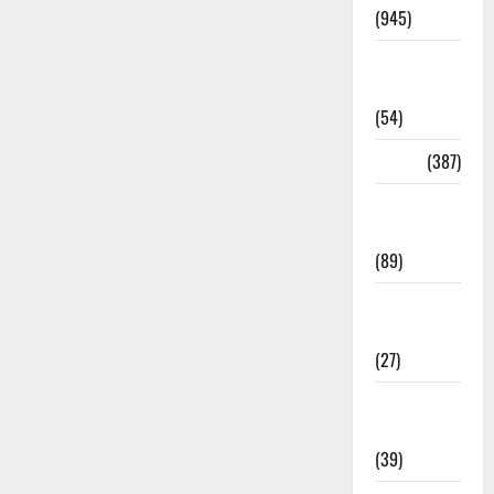
(945)
Haridwar
News
(54)
Health
(387)
Health &
Wellness
(89)
Holi
Festival
(27)
Home
Remedies
(39)