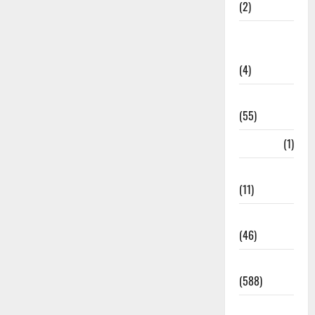
(2)
Government
Schemes
(4)
Govt Job
(55)
Gujarat
(1)
Haldwani
(11)
Haldwani
(46)
Haridwar
(588)
Haridwar