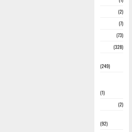
New Year
(2)
Newsbeat
(7)
PM Modi
(73)
Police
(328)
Politics
(249)
Post Office
Investment
(1)
ramnagar
(2)
Rishikesh
(92)