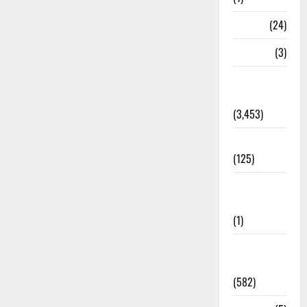
BHEL
(24)
Bihar
(3)
Breaking
News
(3,453)
Business
(125)
Cloudburst
Updates
(1)
CM
Uttrakhand
(582)