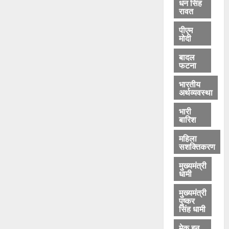
धन सिंह
0
रावत
2026
पीएम
0
मोदी
बादल
फटना
भारतीय
अर्थव्यवस्था
भारी
बारिश
महिला
सशक्तिकरण
मुख्यमंत्री
धामी
मुख्यमंत्री
पुष्कर
सिंह धामी
मेक इन