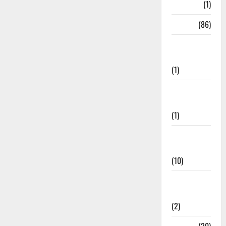
HRDA
(1)
India
(86)
India–Japan
Partnership
(1)
Inspirational
Stories
(1)
International
News
(10)
International
Relations
(2)