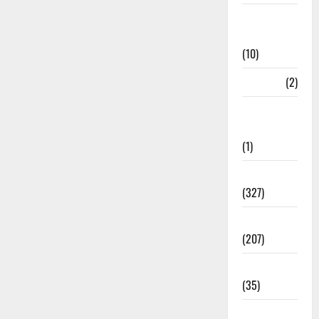
Disaster
Relief
(10)
Dogs
(2)
Economy &
Investment
(1)
Education
(327)
Election
(207)
Electricity
(35)
Entertainment