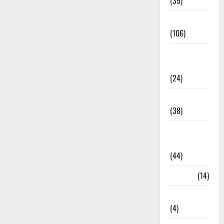
(35)
Entertainment
(106)
Environment
& Climate
(24)
EVM Voting
(38)
Fire
Accident
(44)
Garbage
(14)
Governance
(4)