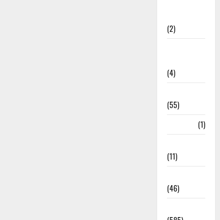
Government &
Administration
(2)
Government
Schemes
(4)
Govt Job
(55)
Gujarat
(1)
Haldwani
(11)
Haldwani
(46)
Haridwar