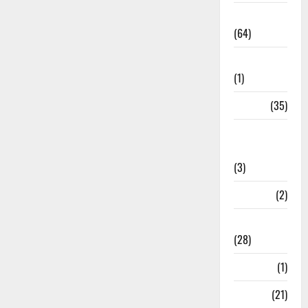
Agriculture
(64)
Ahamedabad
(1)
Army
(35)
Asia Cup
2025
(3)
Athletics
(2)
Ayurveda
(28)
Bangal
(1)
BANK
(21)