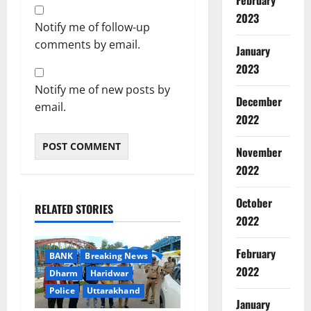
February
2023
Notify me of follow-up
comments by email.
January
2023
Notify me of new posts by
December
email.
2022
Breaking
November
Entertai
स
2022
ल
मा
October
2
RELATED STORIES
न
2022
खा
Breaking
न
Delhi
February
BANK
Breaking News
Sports Ne
की
2022
कॉ
Dharm
Haridwar
द
म
म
Police
Uttarakhand
3
न
January
दा