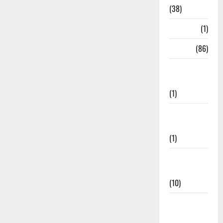
(38)
HRDA
(1)
India
(86)
India–Japan
Partnership
(1)
Inspirational
Stories
(1)
International
News
(10)
International
Relations