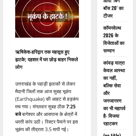
आया ‘बिग
बॉस 20’ का
टीजर
कॉमनवेल्थ
2026 के
विजेताओं का
सम्मान
ऋषिकेश-हरिद्वार तक महसूस हुए
झटके; दहशत में घर छोड़ बाहर निकले
कांवड़ यात्रा
लोग
केवल आस्था
का नहीं,
उत्तराखंड के पहाड़ी इलाकों से लेकर
बल्कि सेवा
मैदानी जिलों तक आज सुबह भूकंप
और
(Earthquake) की आहट से हड़कंप
जनजागरण
मच गया। मंगलवार सुबह ठीक
7
:
25
का भी महापर्व
बजे
बागेश्वर और आसपास के क्षेत्रों में
है- विजया
धरती कांप उठी। रिक्टर पैमाने पर इस
रहाटकर
भूकंप की तीव्रता 3.5 मापी गई।
(no title)