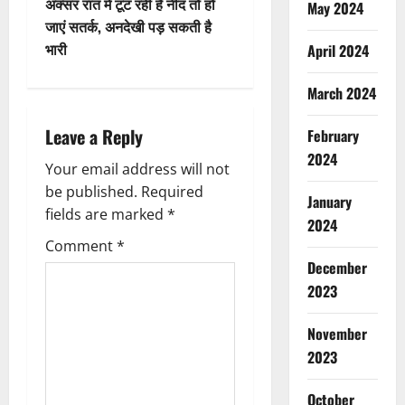
t
अक्सर रात में टूट रही है नींद तो हो
May 2024
जाएं सतर्क, अनदेखी पड़ सकती है
n
भारी
April 2024
a
March 2024
v
Leave a Reply
February
i
2024
Your email address will not
g
be published.
Required
January
fields are marked
*
2024
a
Comment
*
t
December
2023
i
November
o
2023
n
October