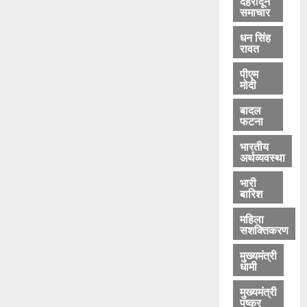
देहरादून
हा
समाचार
ट
क
धन सिंह
रावत
र
पीएम
मोदी
August
5,
बादल
2026
फटना
0
भारतीय
अर्थव्यवस्था
भारी
बारिश
महिला
सशक्तिकरण
मुख्यमंत्री
धामी
मुख्यमंत्री
पुष्कर