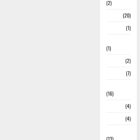
(2)
Job
(20)
Kanpur
(1)
Karanatak
(1)
kolkata
(2)
Kotdwar
(7)
Lifestyle
(16)
Loan
(4)
M.P
(4)
Massoorie
(13)