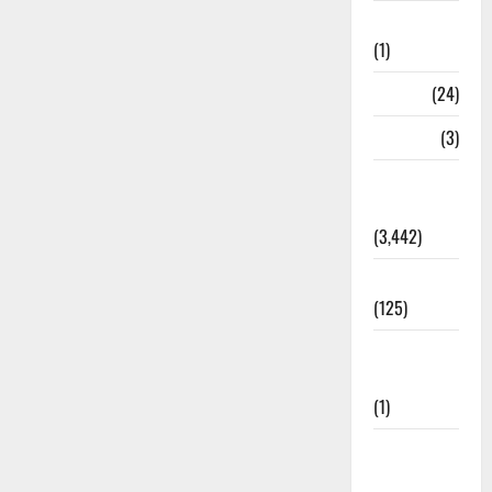
Bhaniyawala
(1)
BHEL
(24)
Bihar
(3)
Breaking
News
(3,442)
Business
(125)
Cloudburst
Updates
(1)
CM
Uttrakhand