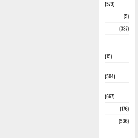
(579)
Corona
(5)
crime
(337)
Cyber
Crime
(15)
Dehradun
(504)
Dehradun
(667)
Delhi
(176)
Dharm
(536)
Disaster