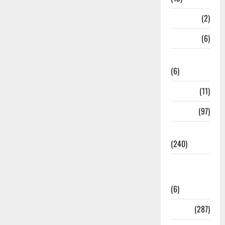
Mathura
(2)
Meerut
(6)
Mussoorie
(6)
nainital
(11)
nainital
(97)
national
(240)
National
News
(6)
Nature
(287)