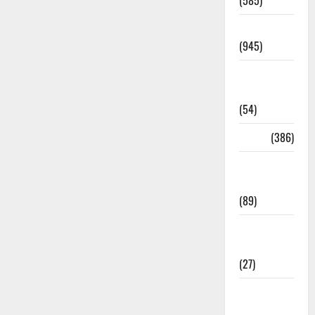
(585)
Haridwar
(945)
Haridwar
News
(54)
Health
(386)
Health &
Wellness
(89)
Holi
Festival
(27)
Home
Remedies