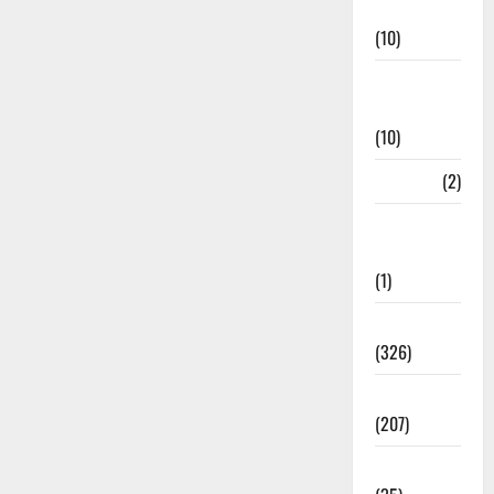
Management
(10)
Disaster
Relief
(10)
Dogs
(2)
Economy &
Investment
(1)
Education
(326)
Election
(207)
Electricity