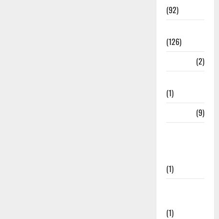
(92)
Roorkee
(126)
Rudrapur
(2)
Saharanpur
(1)
Science
(9)
Senior
Citizens
Welfare
(1)
Social
Initiatives
(1)