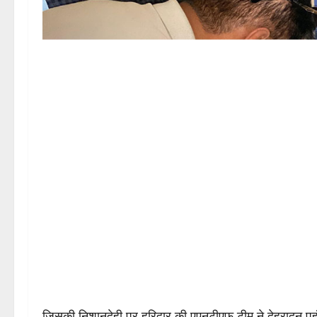
जिसकी निशानदेही पर हरिद्वार की एएनटीएफ टीम ने देहरादून पह