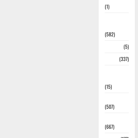
(1)
CM
Uttrakhand
(582)
Corona
(5)
crime
(337)
Cyber
Crime
(15)
Dehradun
(507)
Dehradun
(667)