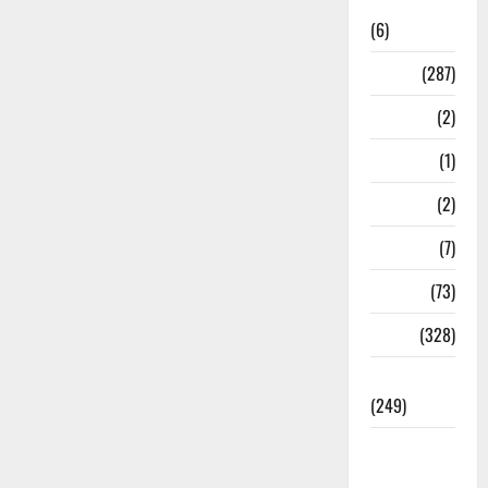
News
(6)
Nature
(287)
Navy
(2)
Nepal
(1)
New Year
(2)
Newsbeat
(7)
PM Modi
(73)
Police
(328)
Politics
(249)
Post Office
Investment