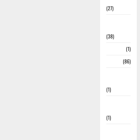
Festival
(27)
Home
Remedies
(38)
HRDA
(1)
India
(86)
India–Japan
Partnership
(1)
Inspirational
Stories
(1)
International
News