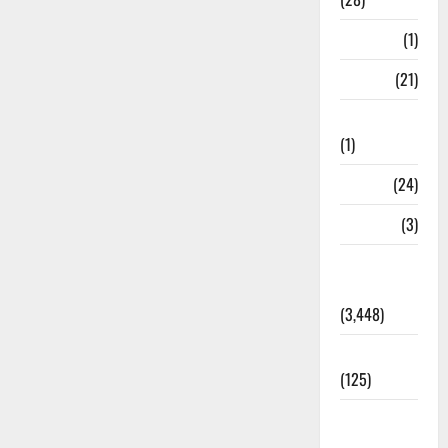
Bangal
(1)
BANK
(21)
Bhaniyawala
(1)
BHEL
(24)
Bihar
(3)
Breaking
News
(3,448)
Business
(125)
Cloudburst
Updates