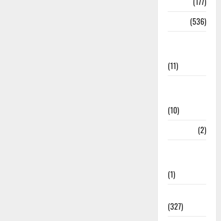
Delhi
(177)
Dharm
(536)
Disaster
Management
(11)
Disaster
Relief
(10)
Dogs
(2)
Economy &
Investment
(1)
Education
(327)