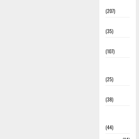
Election
(207)
Electricity
(35)
Entertainment
(107)
Environment
& Climate
(25)
EVM Voting
(38)
Fire
Accident
(44)