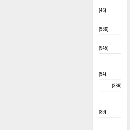
Haldwani
(46)
Haridwar
(586)
Haridwar
(945)
Haridwar
News
(54)
Health
(386)
Health &
Wellness
(89)
Holi