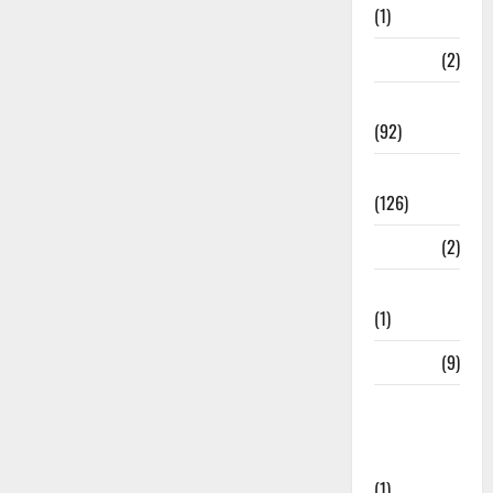
(1)
ramnagar
(2)
Rishikesh
(92)
Roorkee
(126)
Rudrapur
(2)
Saharanpur
(1)
Science
(9)
Senior
Citizens
Welfare
(1)