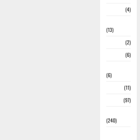
M.P
(4)
Massoorie
(13)
Mathura
(2)
Meerut
(6)
Mussoorie
(6)
nainital
(11)
nainital
(97)
national
(240)
National