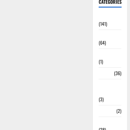
CATEGORIES
Accident
(141)
Agriculture
(64)
Ahamedabad
(1)
Army
(36)
Asia Cup
2025
(3)
Athletics
(2)
Ayurveda
(28)