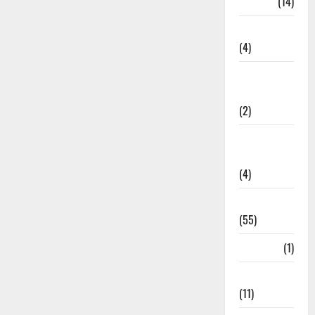
Garbage
(14)
Governance
(4)
Government &
Administration
(2)
Government
Schemes
(4)
Govt Job
(55)
Gujarat
(1)
Haldwani
(11)