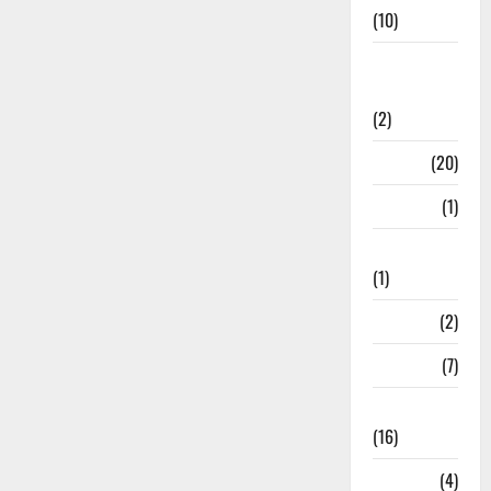
(10)
International
Relations
(2)
Job
(20)
Kanpur
(1)
Karanatak
(1)
kolkata
(2)
Kotdwar
(7)
Lifestyle
(16)
Loan
(4)