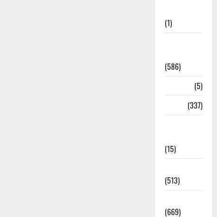
Updates
(1)
CM
Uttrakhand
(586)
Corona
(5)
crime
(337)
Cyber
Crime
(15)
Dehradun
(513)
Dehradun
(669)