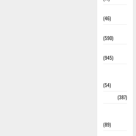
Haldwani
(46)
Haridwar
(590)
Haridwar
(945)
Haridwar
News
(54)
Health
(387)
Health &
Wellness
(89)