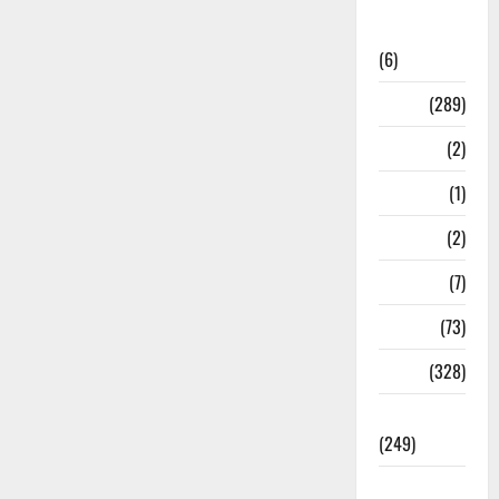
National
News
(6)
Nature
(289)
Navy
(2)
Nepal
(1)
New Year
(2)
Newsbeat
(7)
PM Modi
(73)
Police
(328)
Politics
(249)
Post Office