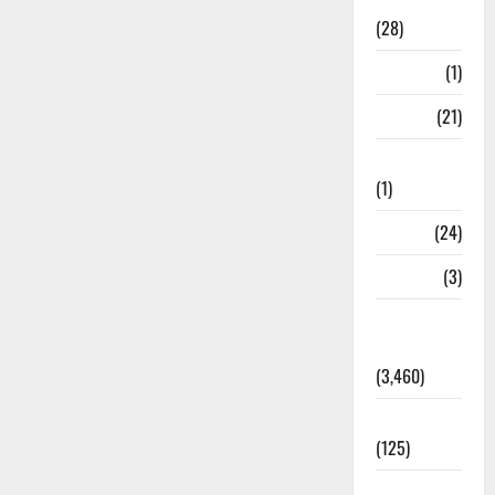
Ayurveda
(28)
Bangal
(1)
BANK
(21)
Bhaniyawala
(1)
BHEL
(24)
Bihar
(3)
Breaking
News
(3,460)
Business
(125)
Cloudburst