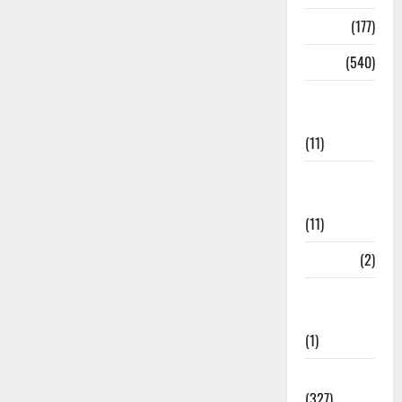
Delhi
(177)
Dharm
(540)
Disaster
Management
(11)
Disaster
Relief
(11)
Dogs
(2)
Economy &
Investment
(1)
Education
(327)