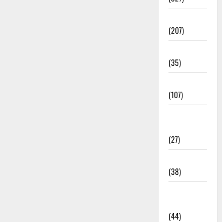
Election
(207)
Electricity
(35)
Entertainment
(107)
Environment
& Climate
(27)
EVM Voting
(38)
Fire
Accident
(44)