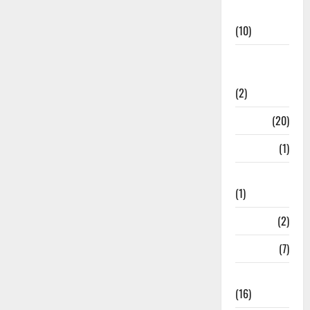
News
(10)
International
Relations
(2)
Job
(20)
Kanpur
(1)
Karanatak
(1)
kolkata
(2)
Kotdwar
(7)
Lifestyle
(16)