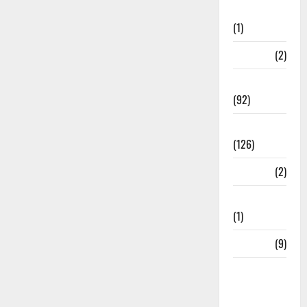
Investment
(1)
ramnagar
(2)
Rishikesh
(92)
Roorkee
(126)
Rudrapur
(2)
Saharanpur
(1)
Science
(9)
Senior
Citizens
Welfare