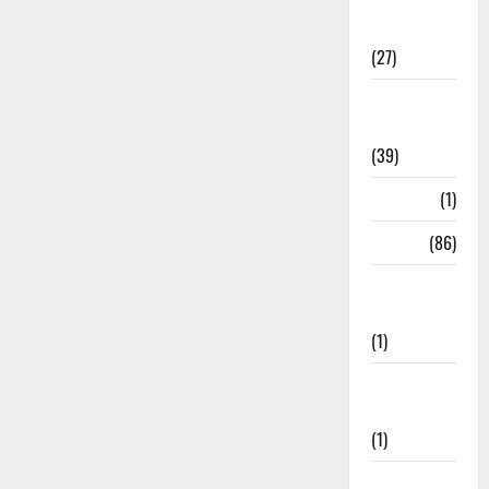
Holi
Festival
(27)
Home
Remedies
(39)
HRDA
(1)
India
(86)
India–Japan
Partnership
(1)
Inspirational
Stories
(1)
International