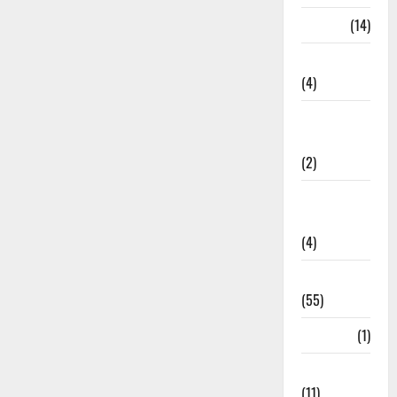
Garbage
(14)
Governance
(4)
Government &
Administration
(2)
Government
Schemes
(4)
Govt Job
(55)
Gujarat
(1)
Haldwani
(11)