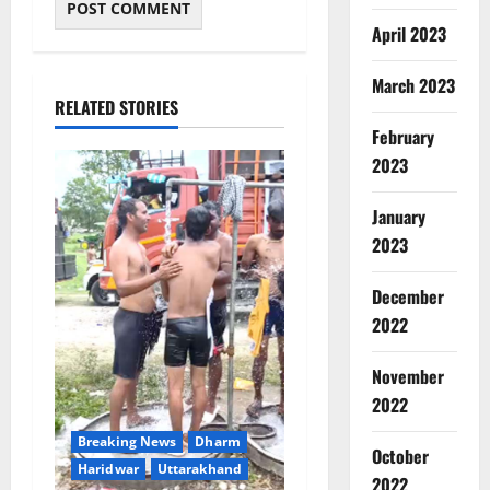
April 2023
March 2023
RELATED STORIES
February
2023
January
2023
December
2022
Breaking
November
Dharm
Haridwar
2022
Uttarakh
ह
Breaking News
Dharm
October
2
रि
Haridwar
Uttarakhand
2022