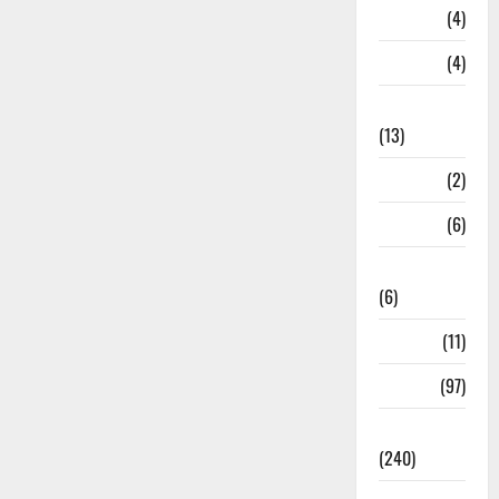
Loan
(4)
M.P
(4)
Massoorie
(13)
Mathura
(2)
Meerut
(6)
Mussoorie
(6)
nainital
(11)
nainital
(97)
national
(240)