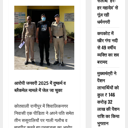
सैलाब! ‘हर-
हर महादेव’ से
गूंज रही
धर्मनगरी
कपकोट में
खीर गंगा नदी
से 49 वर्षीय
व्यक्ति का शव
बरामद
मुख्यमंत्री ने
पेंशन
आरोपी जनवरी 2025 में दुष्कर्म व
लाभार्थियों को
ब्लैकमेल मामले में जेल जा चुका
कुल ₹ 146
करोड़ 32
कोतवाली रानीपुर में शिवालिकनगर
लाख की पेंशन
निवासी एक पीडिता ने अपने पति समेत
राशि का किया
तीन ससुरालियों पर गाली गलौच व
भुगतान
मारपीट करते हुए प्रताड़ना का आरोप