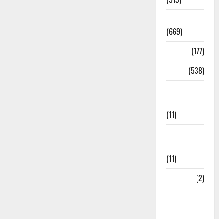
Dehradun
(669)
Delhi
(177)
Dharm
(538)
Disaster
Management
(11)
Disaster
Relief
(11)
Dogs
(2)
Economy &
Investment