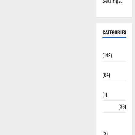
Settings.
CATEGORIES
Accident
(142)
Agriculture
(64)
Ahamedabad
(1)
Army
(36)
Asia Cup
2025
(3)