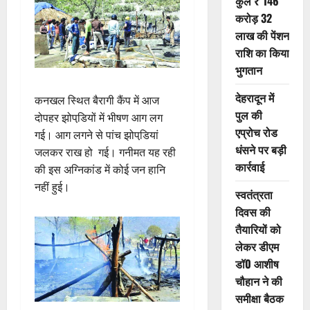
कुल ₹ 146
करोड़ 32
लाख की पेंशन
राशि का किया
भुगतान
देहरादून में
कनखल स्थित बैरागी कैंप में आज
पुल की
दोपहर झोपडि़यों में भीषण आग लग
एप्रोच रोड
गई। आग लगने से पांच झोपडि़यां
धंसने पर बड़ी
जलकर राख हो गई। गनीमत यह रही
कार्रवाई
की इस अग्निकांड में कोई जन हानि
नहीं हुई।
स्वतंत्रता
दिवस की
तैयारियों को
लेकर डीएम
डॉ0 आशीष
चौहान ने की
समीक्षा बैठक