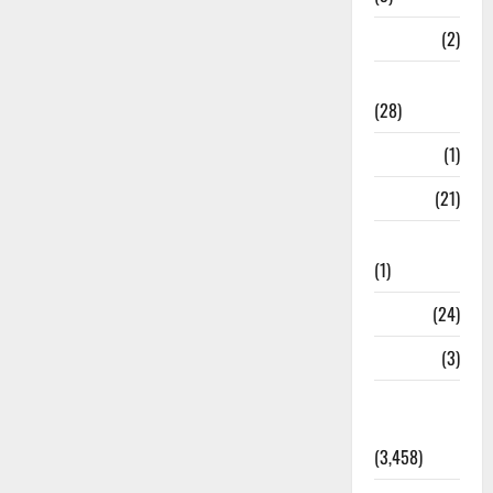
Athletics
(2)
Ayurveda
(28)
Bangal
(1)
BANK
(21)
Bhaniyawala
(1)
BHEL
(24)
Bihar
(3)
Breaking
News
(3,458)