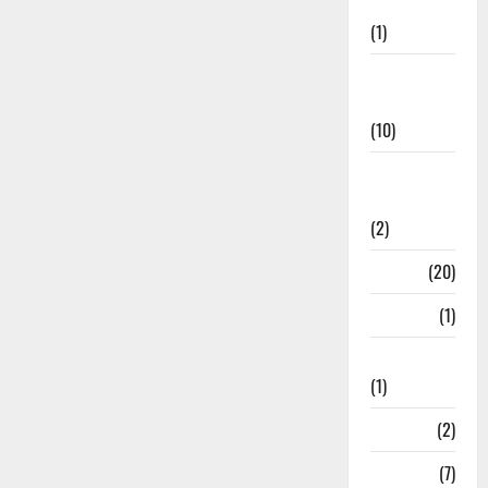
Stories
(1)
International
News
(10)
International
Relations
(2)
Job
(20)
Kanpur
(1)
Karanatak
(1)
kolkata
(2)
Kotdwar
(7)