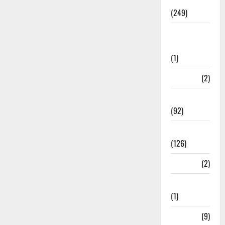
Politics
(249)
Post Office
Investment
(1)
ramnagar
(2)
Rishikesh
(92)
Roorkee
(126)
Rudrapur
(2)
Saharanpur
(1)
Science
(9)