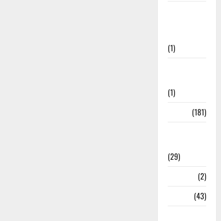
Senior
Citizens
Welfare
(1)
Social
Initiatives
(1)
Sports
(181)
Sports
News
(29)
Stories
(2)
Tech
(43)
Technology