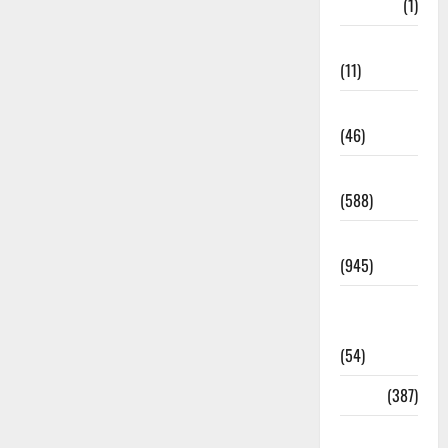
Gujarat
(1)
Haldwani
(11)
Haldwani
(46)
Haridwar
(588)
Haridwar
(945)
Haridwar
News
(54)
Health
(387)
Health &