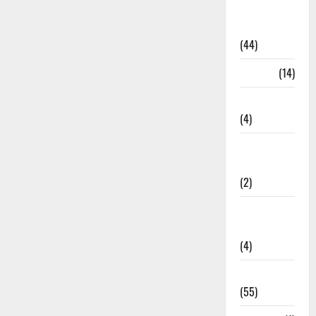
Fire
Accident
(44)
Garbage
(14)
Governance
(4)
Government &
Administration
(2)
Government
Schemes
(4)
Govt Job
(55)