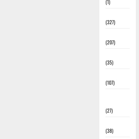
(1)
Education
(327)
Election
(207)
Electricity
(35)
Entertainment
(107)
Environment
& Climate
(27)
EVM Voting
(38)