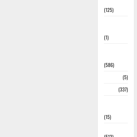
Business
(125)
Cloudburst
Updates
(1)
CM
Uttrakhand
(586)
Corona
(5)
crime
(337)
Cyber
Crime
(15)
Dehradun
(513)