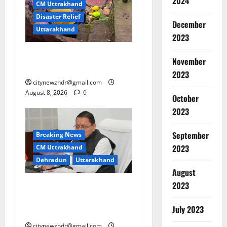
2024
CM Uttrakhand
Disaster Relief
December
Uttarakhand
2023
कपकोट में खीर गंगा नदी से 49
November
वर्षीय व्यक्ति का शव बरामद
2023
citynewzhdr@gmail.com
August 8, 2026
0
October
2023
September
Breaking News
2023
CM Uttrakhand
Dehradun
Uttarakhand
August
2023
मुख्यमंत्री ने पेंशन लाभार्थियों को
कुल ₹ 146 करोड़ 32 लाख की
July 2023
पेंशन राशि का किया भुगतान
citynewzhdr@gmail.com