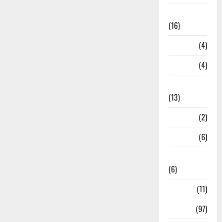
Lifestyle
(16)
Loan
(4)
M.P
(4)
Massoorie
(13)
Mathura
(2)
Meerut
(6)
Mussoorie
(6)
nainital
(11)
nainital
(97)