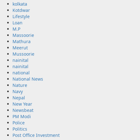
kolkata
Kotdwar
Lifestyle
Loan
M.P
Massoorie
Mathura
Meerut
Mussoorie
nainital
nainital
national
National News
Nature
Navy
Nepal
New Year
Newsbeat
PM Modi
Police
Politics
Post Office Investment