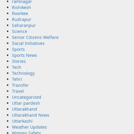
ramnagar
Rishikesh
Roorkee
Rudrapur
Saharanpur
Science
Senior Citizens Welfare
Social Initiatives
Sports
Sports News
Stories
Tech
Technology
Tehri
Transfer
Travel
Uncategorized
Uttar pardesh
Uttarakhand
Uttarakhand News
Uttarkashi
Weather Updates
Women Safety