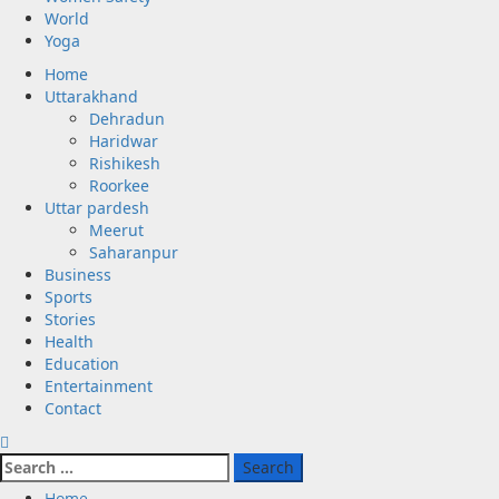
World
Yoga
Primary
Home
Menu
Uttarakhand
Dehradun
Haridwar
Rishikesh
Roorkee
Uttar pardesh
Meerut
Saharanpur
Business
Sports
Stories
Health
Education
Entertainment
Contact
Search
for:
Home