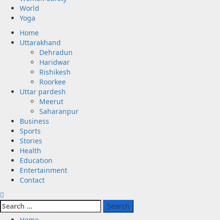
World
Yoga
Primary
Home
Menu
Uttarakhand
Dehradun
Haridwar
Rishikesh
Roorkee
Uttar pardesh
Meerut
Saharanpur
Business
Sports
Stories
Health
Education
Entertainment
Contact
Search
for:
Home