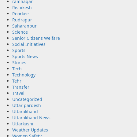
ramnagar
Rishikesh
Roorkee
Rudrapur
Saharanpur
Science
Senior Citizens Welfare
Social Initiatives
Sports
Sports News
Stories
Tech
Technology
Tehri
Transfer
Travel
Uncategorized
Uttar pardesh
Uttarakhand
Uttarakhand News
Uttarkashi
Weather Updates
Women Safety