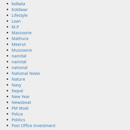
kolkata
Kotdwar
Lifestyle
Loan
M.P
Massoorie
Mathura
Meerut
Mussoorie
nainital
nainital
national
National News
Nature
Navy
Nepal
New Year
Newsbeat
PM Modi
Police
Politics
Post Office Investment