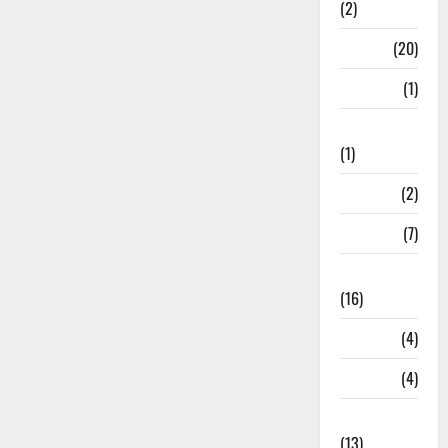
(2)
Job
(20)
Kanpur
(1)
Karanatak
(1)
kolkata
(2)
Kotdwar
(7)
Lifestyle
(16)
Loan
(4)
M.P
(4)
Massoorie
(13)