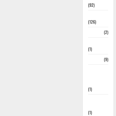
(92)
Roorkee
(126)
Rudrapur
(2)
Saharanpur
(1)
Science
(9)
Senior
Citizens
Welfare
(1)
Social
Initiatives
(1)