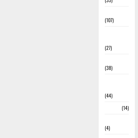
(35)
Entertainment
(107)
Environment
& Climate
(27)
EVM Voting
(38)
Fire
Accident
(44)
Garbage
(14)
Governance
(4)