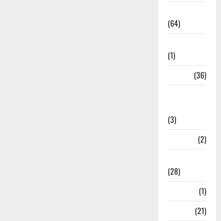
Agriculture
(64)
Ahamedabad
(1)
Army
(36)
Asia Cup
2025
(3)
Athletics
(2)
Ayurveda
(28)
Bangal
(1)
BANK
(21)