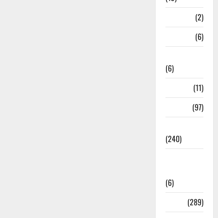
Mathura
(2)
Meerut
(6)
Mussoorie
(6)
nainital
(11)
nainital
(97)
national
(240)
National
News
(6)
Nature
(289)