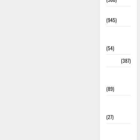
Haridwar
(945)
Haridwar
News
(54)
Health
(387)
Health &
Wellness
(89)
Holi
Festival
(27)
Home
Remedies