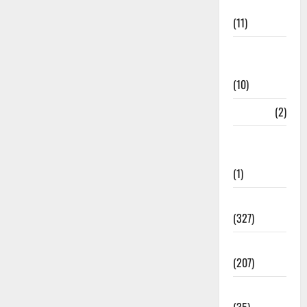
Management
(11)
Disaster
Relief
(10)
Dogs
(2)
Economy &
Investment
(1)
Education
(327)
Election
(207)
Electricity