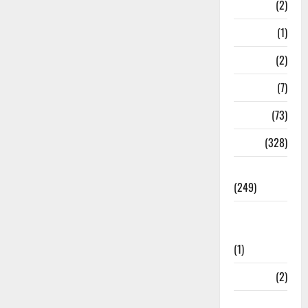
Navy
(2)
Nepal
(1)
New Year
(2)
Newsbeat
(7)
PM Modi
(73)
Police
(328)
Politics
(249)
Post Office
Investment
(1)
ramnagar
(2)
Rishikesh