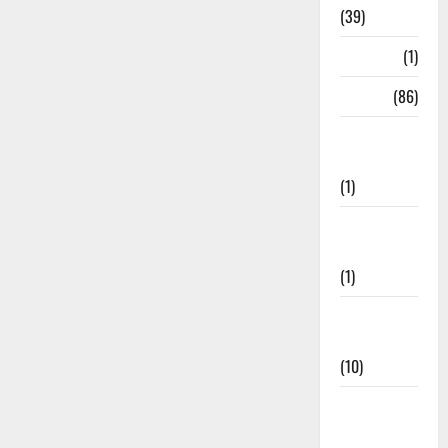
(39)
HRDA
(1)
India
(86)
India–Japan
Partnership
(1)
Inspirational
Stories
(1)
International
News
(10)
International
Relations