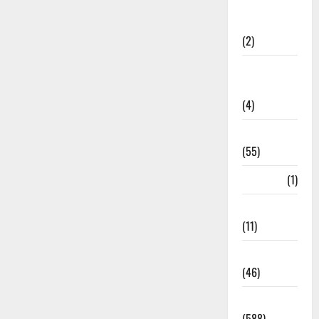
Government &
Administration
(2)
Government
Schemes
(4)
Govt Job
(55)
Gujarat
(1)
Haldwani
(11)
Haldwani
(46)
Haridwar
(588)