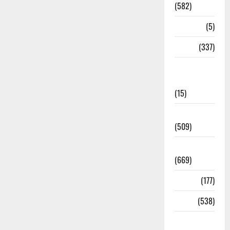
(582)
Corona
(5)
crime
(337)
Cyber
Crime
(15)
Dehradun
(509)
Dehradun
(669)
Delhi
(177)
Dharm
(538)
Disaster