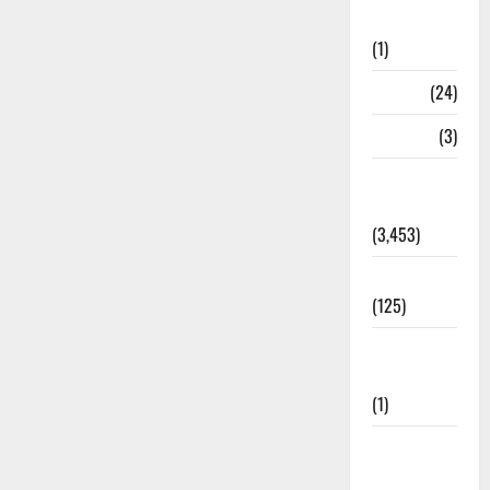
Bhaniyawala
(1)
BHEL
(24)
Bihar
(3)
Breaking
News
(3,453)
Business
(125)
Cloudburst
Updates
(1)
CM
Uttrakhand