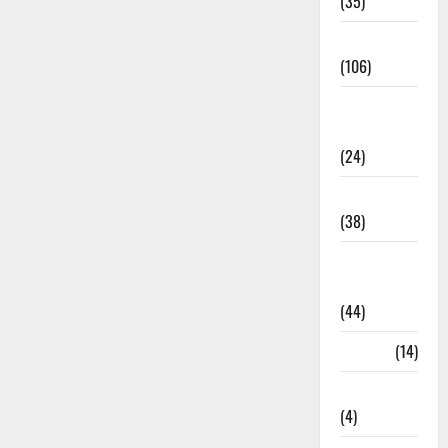
(35)
Entertainment
(106)
Environment
& Climate
(24)
EVM Voting
(38)
Fire
Accident
(44)
Garbage
(14)
Governance
(4)