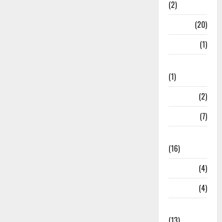
(2)
Job
(20)
Kanpur
(1)
Karanatak
(1)
kolkata
(2)
Kotdwar
(7)
Lifestyle
(16)
Loan
(4)
M.P
(4)
Massoorie
(13)