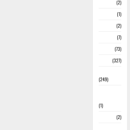
Navy
(2)
Nepal
(1)
New Year
(2)
Newsbeat
(7)
PM Modi
(73)
Police
(327)
Politics
(249)
Post Office
Investment
(1)
ramnagar
(2)
Rishikesh