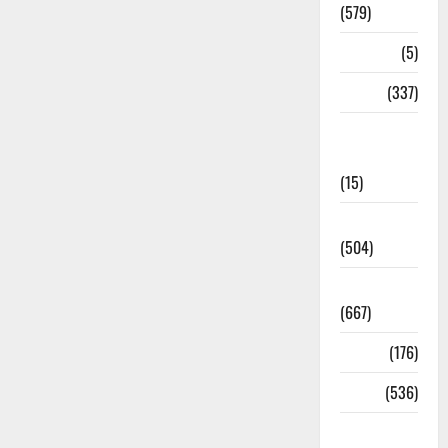
(579)
Corona
(5)
crime
(337)
Cyber
Crime
(15)
Dehradun
(504)
Dehradun
(667)
Delhi
(176)
Dharm
(536)
Disaster