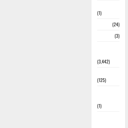
Bhaniyawala
(1)
BHEL
(24)
Bihar
(3)
Breaking
News
(3,442)
Business
(125)
Cloudburst
Updates
(1)
CM
Uttrakhand