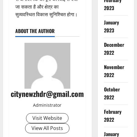
February
जा सकता है और क्षेत्र का
2023
सुव्यवस्थित विकास सुनिश्चित होगा।
January
2023
ABOUT THE AUTHOR
December
2022
Breaking
November
Entertai
स
2022
ल
मा
October
2
citynewzhdr@gmail.com
न
2022
खा
Breaking
Administrator
न
Delhi
February
Sports Ne
की
Visit Website
2022
कॉ
द
म
म
View All Posts
3
न
January
दा