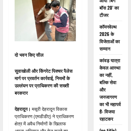
आया ‘बिग
बॉस 20’ का
टीजर
कॉमनवेल्थ
2026 के
विजेताओं का
सम्मान
दो भवन किए सील
कांवड़ यात्रा
केवल आस्था
सुवाखोली और किंगरेट पिक्चर पैलेस
का नहीं,
मार्ग पर प्रवर्तन कार्रवाई, नियमों के
बल्कि सेवा
उल्लंघन पर प्राधिकरण की सख्ती
और
बरकरार
जनजागरण
का भी महापर्व
देहरादून।
मसूरी देहरादून विकास
है- विजया
प्राधिकरण (एमडीडीए) ने प्राधिकरण
रहाटकर
क्षेत्र में अवैध निर्माणों के खिलाफ
(no title)