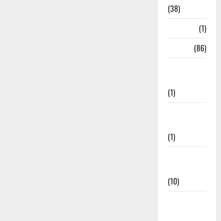
(38)
HRDA
(1)
India
(86)
India–Japan
Partnership
(1)
Inspirational
Stories
(1)
International
News
(10)
International
Relations