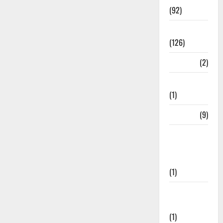
(92)
Roorkee
(126)
Rudrapur
(2)
Saharanpur
(1)
Science
(9)
Senior
Citizens
Welfare
(1)
Social
Initiatives
(1)