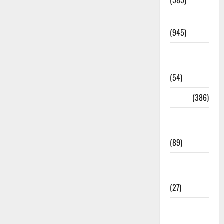
(585)
Haridwar
(945)
Haridwar
News
(54)
Health
(386)
Health &
Wellness
(89)
Holi
Festival
(27)
Home
Remedies