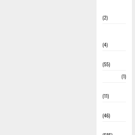
Government &
Administration
(2)
Government
Schemes
(4)
Govt Job
(55)
Gujarat
(1)
Haldwani
(11)
Haldwani
(46)
Haridwar