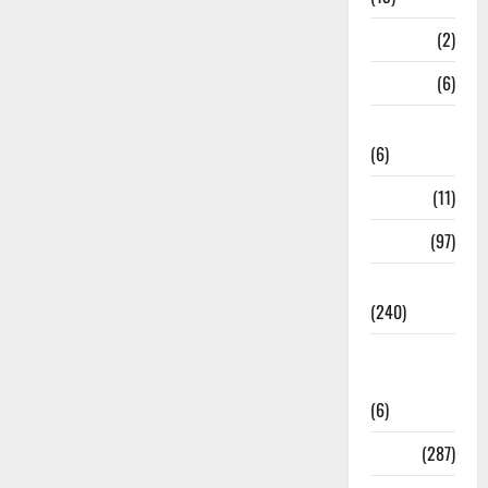
Mathura
(2)
Meerut
(6)
Mussoorie
(6)
nainital
(11)
nainital
(97)
national
(240)
National
News
(6)
Nature
(287)