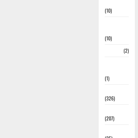
Management
(10)
Disaster
Relief
(10)
Dogs
(2)
Economy &
Investment
(1)
Education
(326)
Election
(207)
Electricity