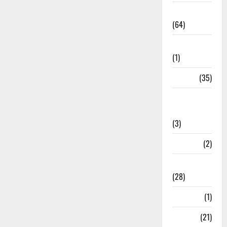
Agriculture
(64)
Ahamedabad
(1)
Army
(35)
Asia Cup
2025
(3)
Athletics
(2)
Ayurveda
(28)
Bangal
(1)
BANK
(21)