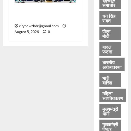
देहरादून
हा
समाचार
ट
कॉमनवेल्थ 2026 के विजेताओं का
क
धन सिंह
सम्मान
रावत
र
citynewzhdr@gmail.com
पीएम
August 5, 2026
0
मोदी
August
5,
बादल
2026
फटना
0
भारतीय
अर्थव्यवस्था
भारी
बारिश
महिला
सशक्तिकरण
मुख्यमंत्री
धामी
मुख्यमंत्री
पुष्कर