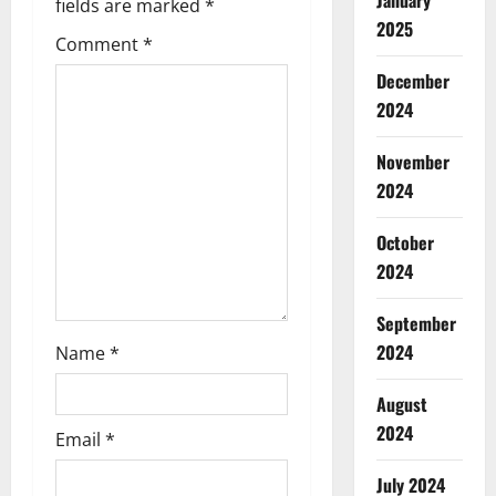
January
fields are marked
*
2025
g
Comment
*
a
December
2024
t
November
i
2024
o
October
n
2024
September
2024
Name
*
August
2024
Email
*
July 2024