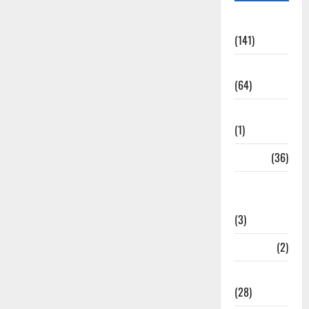
Accident
(141)
Agriculture
(64)
Ahamedabad
(1)
Army
(36)
Asia Cup
2025
(3)
Athletics
(2)
Ayurveda
(28)