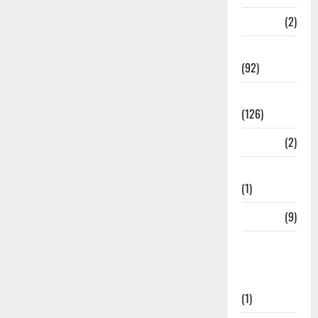
ramnagar
(2)
Rishikesh
(92)
Roorkee
(126)
Rudrapur
(2)
Saharanpur
(1)
Science
(9)
Senior
Citizens
Welfare
(1)