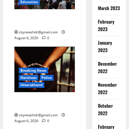
Education
March 2023
झारखंड छात्र आंदोलन ने बढ़ाई
February
सरकार की मुश्किलें
2023
citynewzhdr@gmail.com
August 6, 2026
0
January
2023
December
2022
Breaking News
Haridwar
Police
Breaking
November
Uttarakhand
Education
झा
2022
र
कांवड़ मेले में गांजा सप्लाई करने
खं
October
2
की साजिश नाकाम
ड
2022
citynewzhdr@gmail.com
छा
Breaking
August 6, 2026
0
त्र
Haridwar
February
Police