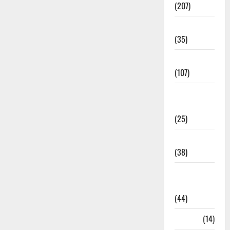
(207)
Electricity
(35)
Entertainment
(107)
Environment
& Climate
(25)
EVM Voting
(38)
Fire
Accident
(44)
Garbage
(14)