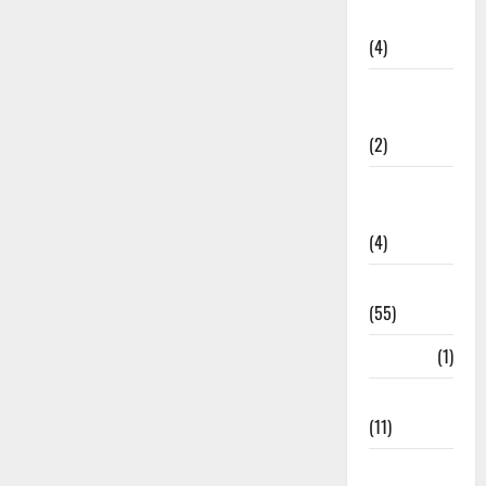
Governance
(4)
Government &
Administration
(2)
Government
Schemes
(4)
Govt Job
(55)
Gujarat
(1)
Haldwani
(11)
Haldwani