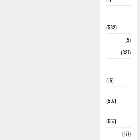
CM
Uttrakhand
(582)
Corona
(5)
crime
(337)
Cyber
Crime
(15)
Dehradun
(507)
Dehradun
(667)
Delhi
(177)