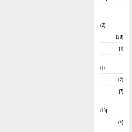
International
Relations
(2)
Job
(20)
Kanpur
(1)
Karanatak
(1)
kolkata
(2)
Kotdwar
(7)
Lifestyle
(16)
Loan
(4)