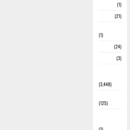
Bangal
(1)
BANK
(21)
Bhaniyawala
(1)
BHEL
(24)
Bihar
(3)
Breaking
News
(3,448)
Business
(125)
Cloudburst
Updates
(1)