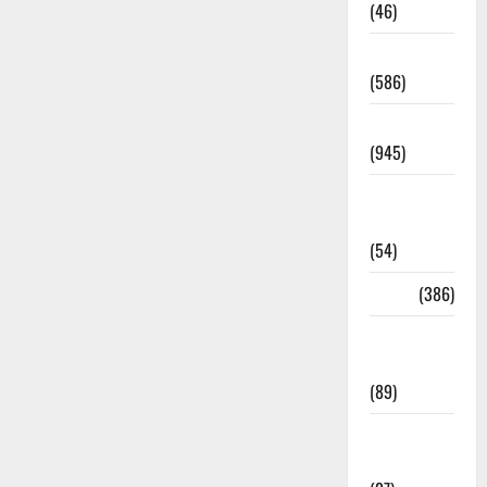
(46)
Haridwar
(586)
Haridwar
(945)
Haridwar
News
(54)
Health
(386)
Health &
Wellness
(89)
Holi
Festival