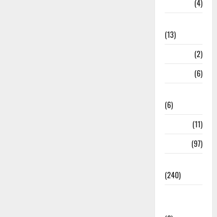
M.P
(4)
Massoorie
(13)
Mathura
(2)
Meerut
(6)
Mussoorie
(6)
nainital
(11)
nainital
(97)
national
(240)
National
News