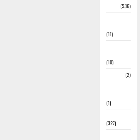
Dharm
(536)
Disaster
Management
(11)
Disaster
Relief
(10)
Dogs
(2)
Economy &
Investment
(1)
Education
(327)
Election