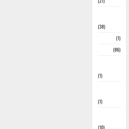
(27)
Home
Remedies
(38)
HRDA
(1)
India
(86)
India–Japan
Partnership
(1)
Inspirational
Stories
(1)
International
News
(10)