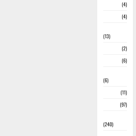
Loan
(4)
M.P
(4)
Massoorie
(13)
Mathura
(2)
Meerut
(6)
Mussoorie
(6)
nainital
(11)
nainital
(97)
national
(240)