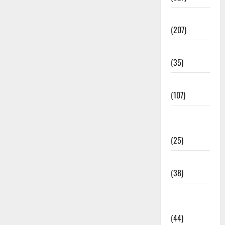
Election
(207)
Electricity
(35)
Entertainment
(107)
Environment
& Climate
(25)
EVM Voting
(38)
Fire
Accident
(44)