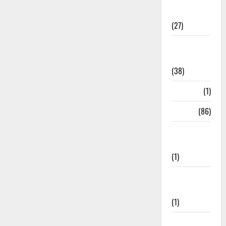
Holi
Festival
(27)
Home
Remedies
(38)
HRDA
(1)
India
(86)
India–Japan
Partnership
(1)
Inspirational
Stories
(1)
International