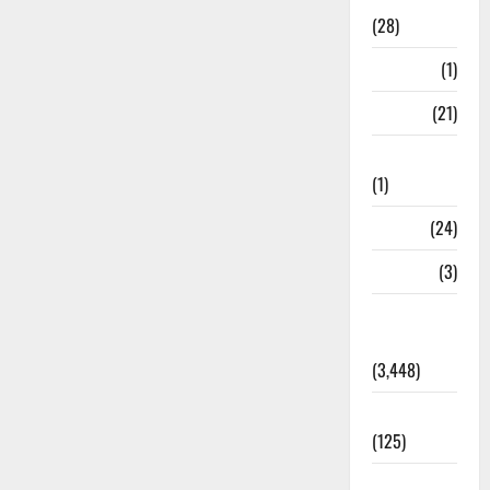
(28)
Bangal
(1)
BANK
(21)
Bhaniyawala
(1)
BHEL
(24)
Bihar
(3)
Breaking
News
(3,448)
Business
(125)
Cloudburst