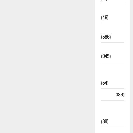
Haldwani
(46)
Haridwar
(586)
Haridwar
(945)
Haridwar
News
(54)
Health
(386)
Health &
Wellness
(89)