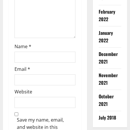
n
February
2022
January
2022
Breaking
Education
Name
*
झा
December
र
2021
खं
2
Email
*
ड
November
छा
Breaking
2021
त्र
Haridwar
Police
आं
Website
Uttarakh
October
दो
कां
ल
2021
3
व
न
ड़
ने
Breaking
July 2018
मे
Save my name, email,
Entertai
ब
ले
रि
and website in this
ढ़ा