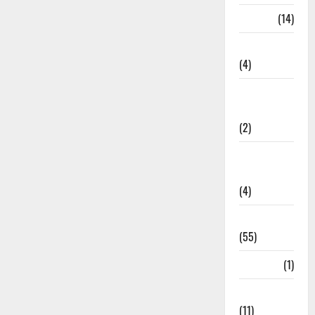
Garbage
(14)
Governance
(4)
Government &
Administration
(2)
Government
Schemes
(4)
Govt Job
(55)
Gujarat
(1)
Haldwani
(11)