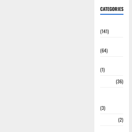
CATEGORIES
Accident
(141)
Agriculture
(64)
Ahamedabad
(1)
Army
(36)
Asia Cup
2025
(3)
Athletics
(2)
Ayurveda