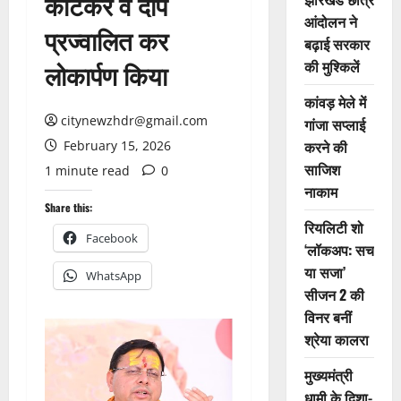
काटकर व दीप
आंदोलन ने
प्रज्वालित कर
बढ़ाई सरकार
की मुश्किलें
लोकार्पण किया
कांवड़ मेले में
citynewzhdr@gmail.com
गांजा सप्लाई
करने की
February 15, 2026
साजिश
1 minute read
0
नाकाम
Share this:
रियलिटी शो
Facebook
‘लॉकअप: सच
या सजा’
WhatsApp
सीजन 2 की
विनर बनीं
श्रेया कालरा
मुख्यमंत्री
धामी के दिशा-