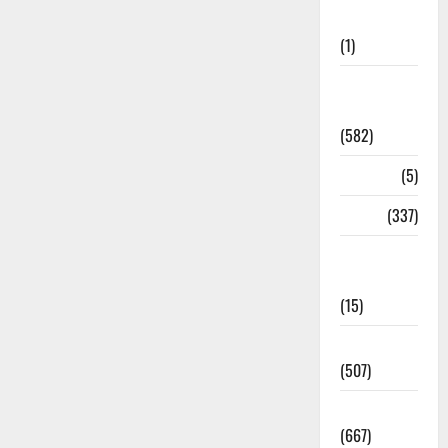
Updates
(1)
CM
Uttrakhand
(582)
Corona
(5)
crime
(337)
Cyber
Crime
(15)
Dehradun
(507)
Dehradun
(667)