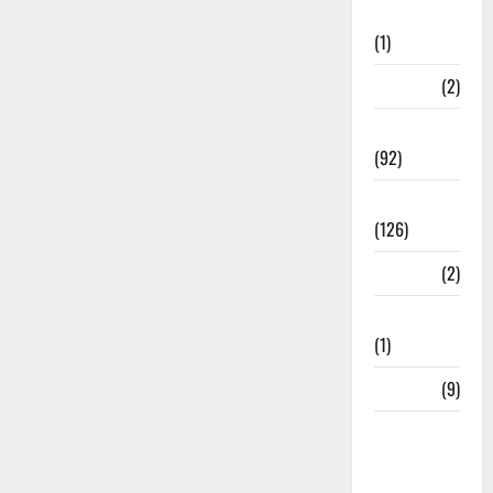
Investment
(1)
ramnagar
(2)
Rishikesh
(92)
Roorkee
(126)
Rudrapur
(2)
Saharanpur
(1)
Science
(9)
Senior
Citizens
Welfare