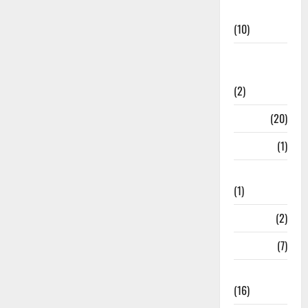
News
(10)
International
Relations
(2)
Job
(20)
Kanpur
(1)
Karanatak
(1)
kolkata
(2)
Kotdwar
(7)
Lifestyle
(16)