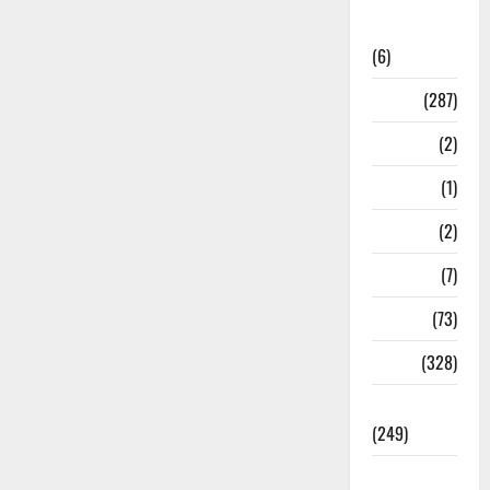
National
News
(6)
Nature
(287)
Navy
(2)
Nepal
(1)
New Year
(2)
Newsbeat
(7)
PM Modi
(73)
Police
(328)
Politics
(249)
Post Office