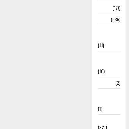
Delhi
(177)
Dharm
(536)
Disaster
Management
(11)
Disaster
Relief
(10)
Dogs
(2)
Economy &
Investment
(1)
Education
(327)