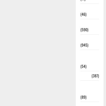
Haldwani
(46)
Haridwar
(590)
Haridwar
(945)
Haridwar
News
(54)
Health
(387)
Health &
Wellness
(89)