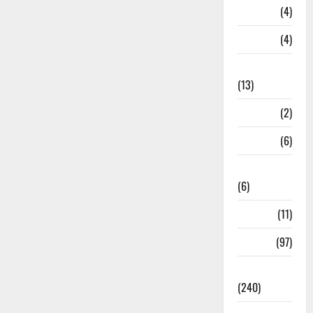
Loan
(4)
M.P
(4)
Massoorie
(13)
Mathura
(2)
Meerut
(6)
Mussoorie
(6)
nainital
(11)
nainital
(97)
national
(240)