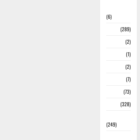
National
News
(6)
Nature
(289)
Navy
(2)
Nepal
(1)
New Year
(2)
Newsbeat
(7)
PM Modi
(73)
Police
(328)
Politics
(249)
Post Office