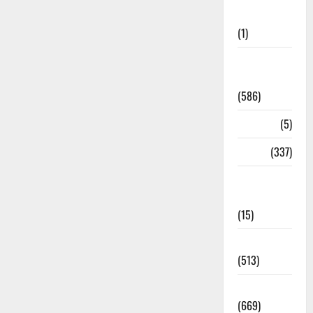
Updates
(1)
CM
Uttrakhand
(586)
Corona
(5)
crime
(337)
Cyber
Crime
(15)
Dehradun
(513)
Dehradun
(669)