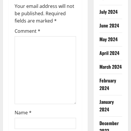
v
Your email address will not
July 2024
be published.
Required
i
fields are marked
*
June 2024
g
Comment
*
May 2024
a
t
April 2024
i
March 2024
o
February
2024
n
January
2024
Name
*
December
2023