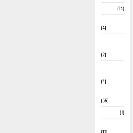
Garbage
(14)
Governance
(4)
Government &
Administration
(2)
Government
Schemes
(4)
Govt Job
(55)
Gujarat
(1)
Haldwani
(11)