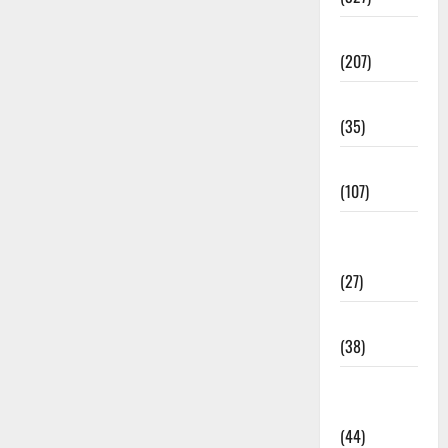
Election
(207)
Electricity
(35)
Entertainment
(107)
Environment
& Climate
(27)
EVM Voting
(38)
Fire
Accident
(44)