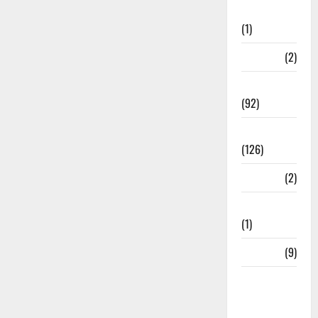
Investment
(1)
ramnagar
(2)
Rishikesh
(92)
Roorkee
(126)
Rudrapur
(2)
Saharanpur
(1)
Science
(9)
Senior
Citizens
Welfare