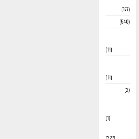
Delhi
(177)
Dharm
(540)
Disaster
Management
(11)
Disaster
Relief
(11)
Dogs
(2)
Economy &
Investment
(1)
Education
(327)