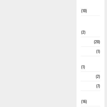
News
(10)
International
Relations
(2)
Job
(20)
Kanpur
(1)
Karanatak
(1)
kolkata
(2)
Kotdwar
(7)
Lifestyle
(16)