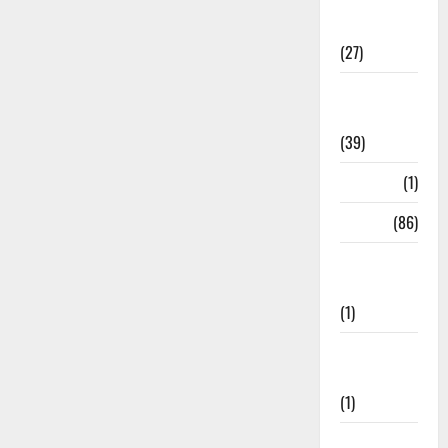
Holi
Festival
(27)
Home
Remedies
(39)
HRDA
(1)
India
(86)
India–Japan
Partnership
(1)
Inspirational
Stories
(1)
International