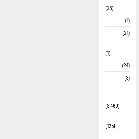
Ayurveda
(28)
Bangal
(1)
BANK
(21)
Bhaniyawala
(1)
BHEL
(24)
Bihar
(3)
Breaking
News
(3,460)
Business
(125)
Cloudburst