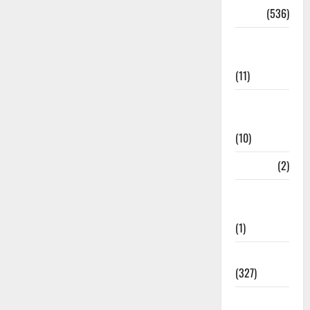
Dharm
(536)
Disaster
Management
(11)
Disaster
Relief
(10)
Dogs
(2)
Economy &
Investment
(1)
Education
(327)
Election