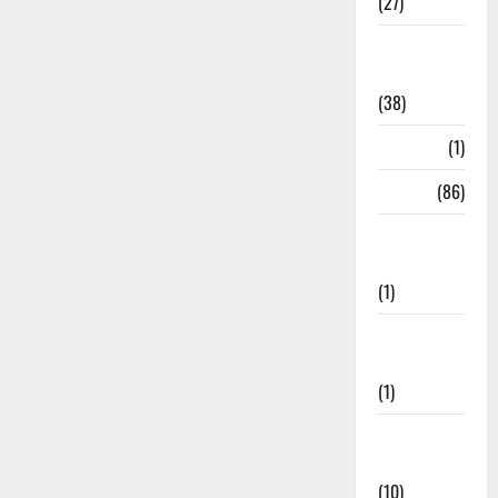
(27)
Home
Remedies
(38)
HRDA
(1)
India
(86)
India–Japan
Partnership
(1)
Inspirational
Stories
(1)
International
News
(10)