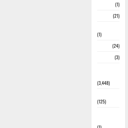
Bangal
(1)
BANK
(21)
Bhaniyawala
(1)
BHEL
(24)
Bihar
(3)
Breaking
News
(3,448)
Business
(125)
Cloudburst
Updates
(1)