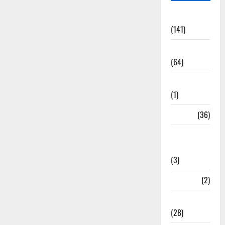
Accident
(141)
Agriculture
(64)
Ahamedabad
(1)
Army
(36)
Asia Cup
2025
(3)
Athletics
(2)
Ayurveda
(28)