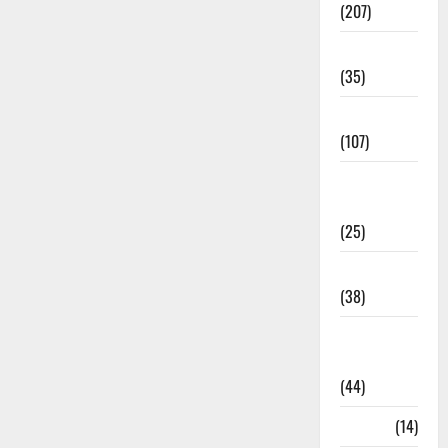
(207)
Electricity
(35)
Entertainment
(107)
Environment
& Climate
(25)
EVM Voting
(38)
Fire
Accident
(44)
Garbage
(14)