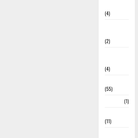
Governance
(4)
Government &
Administration
(2)
Government
Schemes
(4)
Govt Job
(55)
Gujarat
(1)
Haldwani
(11)
Haldwani