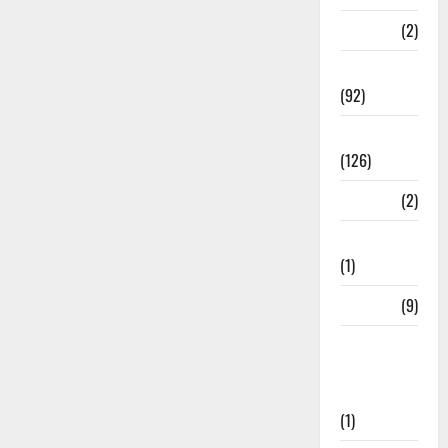
ramnagar
(2)
Rishikesh
(92)
Roorkee
(126)
Rudrapur
(2)
Saharanpur
(1)
Science
(9)
Senior
Citizens
Welfare
(1)