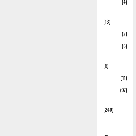
M.P
(4)
Massoorie
(13)
Mathura
(2)
Meerut
(6)
Mussoorie
(6)
nainital
(11)
nainital
(97)
national
(240)
National
News