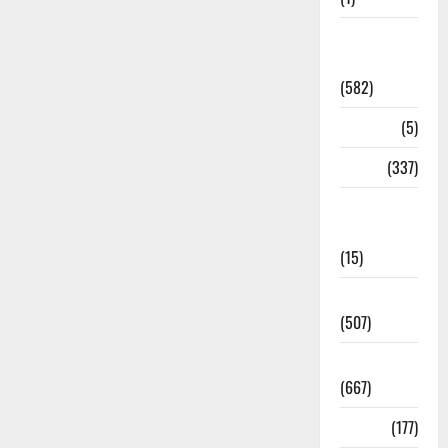
CM
Uttrakhand
(582)
Corona
(5)
crime
(337)
Cyber
Crime
(15)
Dehradun
(507)
Dehradun
(667)
Delhi
(177)