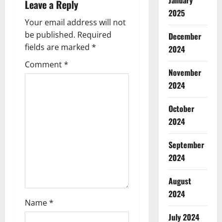
January
Leave a Reply
a
2025
Your email address will not
v
be published.
Required
December
fields are marked
*
2024
i
Comment
*
g
November
2024
a
October
t
2024
i
September
o
2024
n
August
2024
Name
*
July 2024