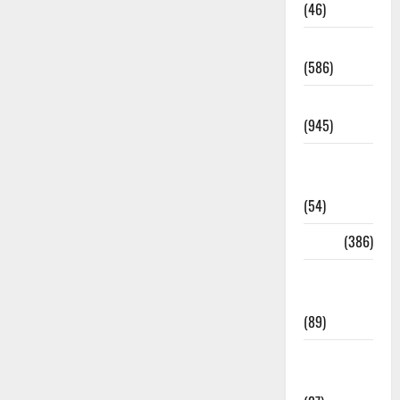
(46)
Haridwar
(586)
Haridwar
(945)
Haridwar
News
(54)
Health
(386)
Health &
Wellness
(89)
Holi
Festival