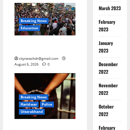
March 2023
February
Breaking News
Education
2023
January
झारखंड छात्र आंदोलन ने बढ़ाई
सरकार की मुश्किलें
2023
citynewzhdr@gmail.com
December
August 6, 2026
0
2022
Breaking
November
Education
झा
2022
Breaking News
र
खं
Haridwar
Police
October
2
ड
Uttarakhand
2022
छा
Breaking
त्र
Haridwar
कांवड़ मेले में गांजा सप्लाई करने
February
Police