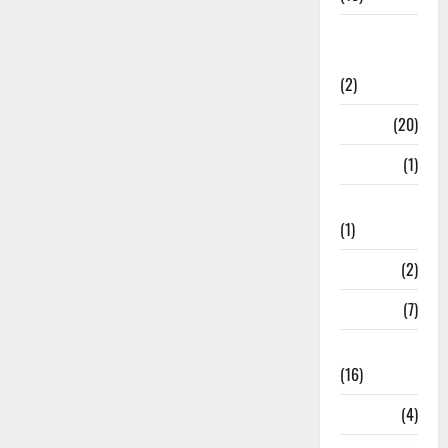
International
Relations
(2)
Job
(20)
Kanpur
(1)
Karanatak
(1)
kolkata
(2)
Kotdwar
(7)
Lifestyle
(16)
Loan
(4)