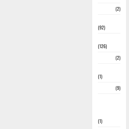
ramnagar
(2)
Rishikesh
(92)
Roorkee
(126)
Rudrapur
(2)
Saharanpur
(1)
Science
(9)
Senior
Citizens
Welfare
(1)