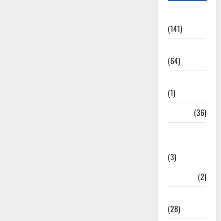
Accident
(141)
Agriculture
(64)
Ahamedabad
(1)
Army
(36)
Asia Cup
2025
(3)
Athletics
(2)
Ayurveda
(28)