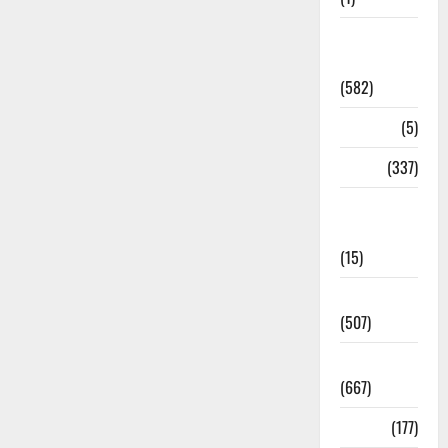
CM
Uttrakhand
(582)
Corona
(5)
crime
(337)
Cyber
Crime
(15)
Dehradun
(507)
Dehradun
(667)
Delhi
(177)