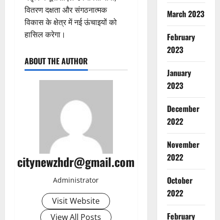
छा
वितरण दक्षता और संगठनात्मक
Breaking
March 2023
त्र
Haridwar
विकास के क्षेत्र में नई ऊंचाइयों को
Police
आं
हासिल करेगा।
February
Uttarakh
दो
कां
2023
ल
3
व
ABOUT THE AUTHOR
न
ड़
January
ने
Breaking
मे
Entertai
ब
2023
ले
रि
ढ़ा
में
य
ई
December
गां
लि
स
4
2022
जा
टी
र
स
शो
का
Breaking
November
प्ला
‘
CM Uttra
र
ई
2022
Dehradu
लॉ
citynewzhdr@gmail.com
की
Uttarakh
क
क
मु
मु
र
अ
October
Administrator
श्कि
5
ख्य
ने
प
लें
2022
मं
की
Visit Website
:
Army
त्री
सा
Breaking
स
February
August
View All Posts
धा
CM Uttra