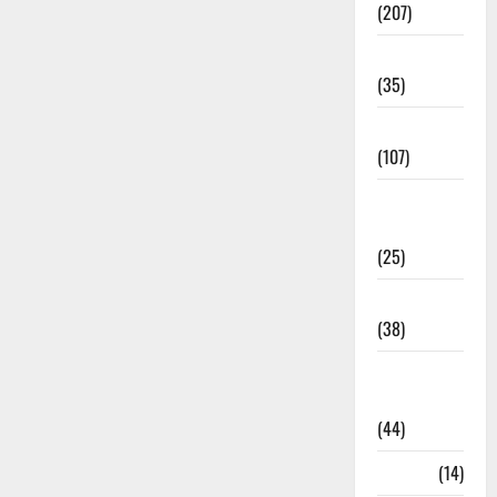
(207)
Electricity
(35)
Entertainment
(107)
Environment
& Climate
(25)
EVM Voting
(38)
Fire
Accident
(44)
Garbage
(14)