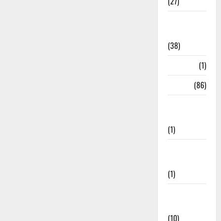
(27)
Home
Remedies
(38)
HRDA
(1)
India
(86)
India–Japan
Partnership
(1)
Inspirational
Stories
(1)
International
News
(10)