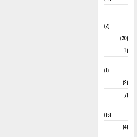
International
Relations
(2)
Job
(20)
Kanpur
(1)
Karanatak
(1)
kolkata
(2)
Kotdwar
(7)
Lifestyle
(16)
Loan
(4)