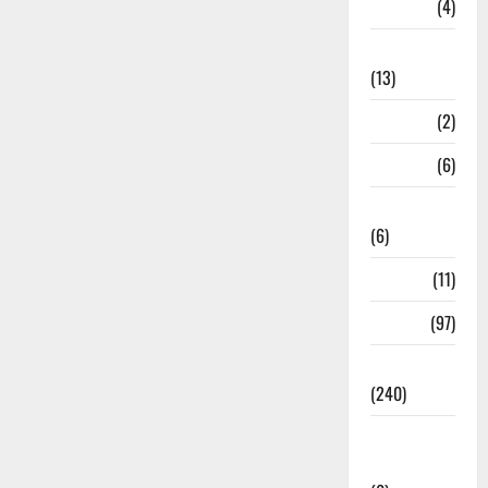
M.P
(4)
Massoorie
(13)
Mathura
(2)
Meerut
(6)
Mussoorie
(6)
nainital
(11)
nainital
(97)
national
(240)
National
News