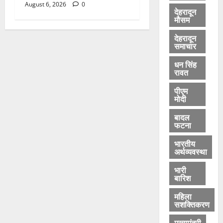
August 6, 2026
0
देहरादून
मौसम
देहरादून
समाचार
धन सिंह
रावत
पीएम
मोदी
बादल
फटना
भारतीय
अर्थव्यवस्था
भारी
बारिश
महिला
सशक्तिकरण
मुख्यमंत्री