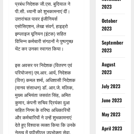
प्रबंध निदेशक जी.एस. बुदियाल ने
2023
पी.सी. ध्यानी को शुभकामनाएं दीं।
उत्तरांचल पावर इंजीनियर्स
October
एसोसिएशन, लेखा संवर्ग, हाइड्रो
2023
इम्प्लाइज यूनियन (इंटक) सहित
विभिन्न कर्मचारी संगठनों ने पुष्पगुच्छ
September
भेंट कर उनका स्वागत किया।
2023
August
इस अवसर पर निदेशक (वितरण एवं
2023
परियोजना) एम.आर. आर्य, निदेशक
(वित्त) कमल शर्मा, अधिशासी निदेशक
July 2023
(मानव संसाधन) डॉ. आर.जे. मलिक,
मुख्य अभियंता जसवंत सिंह, अमित
June 2023
Breaking
कुमार, कंपनी सचिव प्रियंका दुआ
Education
सहित निगम के वरिष्ठ अधिकारियों
झा
May 2023
और कर्मचारियों ने उन्हें शुभकामनाएं
र
देते हुए विश्वास व्यक्त किया कि उनके
खं
April 2023
2
नेतृत्व में यूपीसीएल उपभोक्ता सेवा,
ड