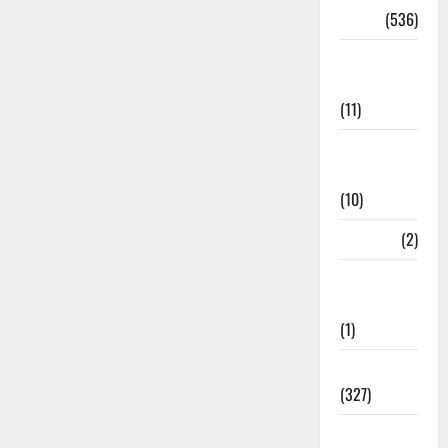
Dharm
(536)
Disaster
Management
(11)
Disaster
Relief
(10)
Dogs
(2)
Economy &
Investment
(1)
Education
(327)
Election