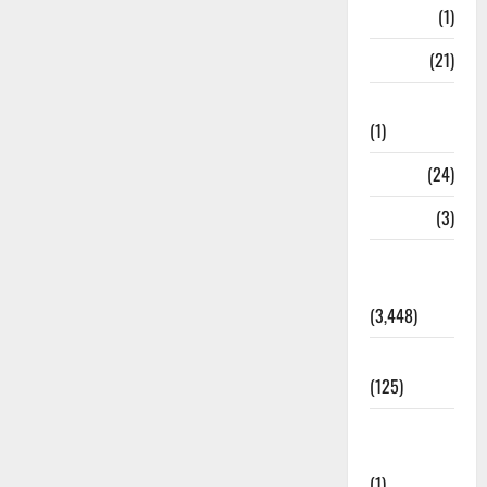
Bangal
(1)
BANK
(21)
Bhaniyawala
(1)
BHEL
(24)
Bihar
(3)
Breaking
News
(3,448)
Business
(125)
Cloudburst
Updates
(1)