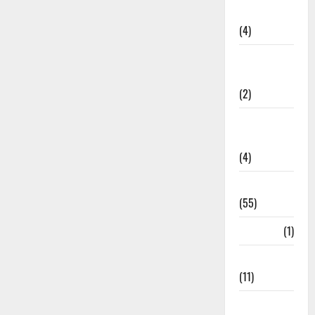
Governance
(4)
Government &
Administration
(2)
Government
Schemes
(4)
Govt Job
(55)
Gujarat
(1)
Haldwani
(11)
Haldwani