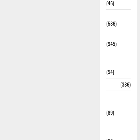
(46)
Haridwar
(586)
Haridwar
(945)
Haridwar
News
(54)
Health
(386)
Health &
Wellness
(89)
Holi
Festival