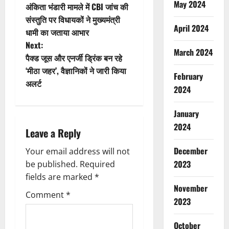
May 2024
अंकिता भंडारी मामले में CBI जांच की
o
संस्तुति पर विधायकों ने मुख्यमंत्री
April 2024
धामी का जताया आभार
s
Next:
March 2024
t
पैक्ड जूस और एनर्जी ड्रिंक बन रहे
‘मीठा जहर’, वैज्ञानिकों ने जारी किया
February
n
अलर्ट
2024
a
January
v
2024
Leave a Reply
i
December
Your email address will not
2023
g
be published.
Required
fields are marked
*
a
November
Comment
*
2023
t
October