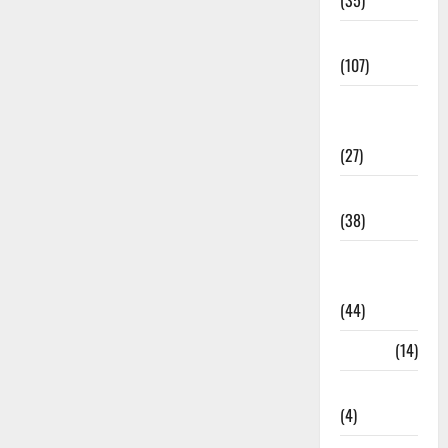
(35)
Entertainment
(107)
Environment
& Climate
(27)
EVM Voting
(38)
Fire
Accident
(44)
Garbage
(14)
Governance
(4)