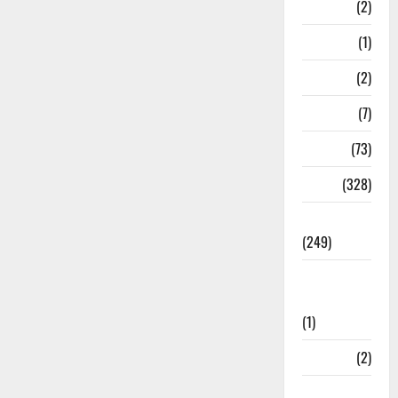
Navy
(2)
Nepal
(1)
New Year
(2)
Newsbeat
(7)
PM Modi
(73)
Police
(328)
Politics
(249)
Post Office
Investment
(1)
ramnagar
(2)
Rishikesh