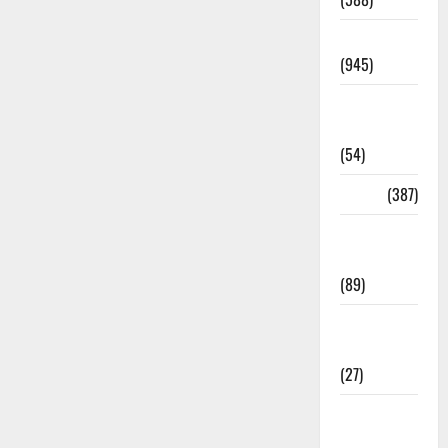
Haridwar
(945)
Haridwar
News
(54)
Health
(387)
Health &
Wellness
(89)
Holi
Festival
(27)
Home
Remedies