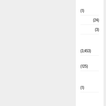
Bhaniyawala
(1)
BHEL
(24)
Bihar
(3)
Breaking
News
(3,453)
Business
(125)
Cloudburst
Updates
(1)
CM
Uttrakhand