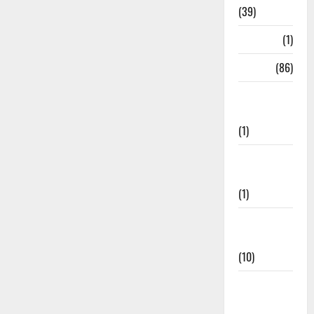
(39)
HRDA
(1)
India
(86)
India–Japan
Partnership
(1)
Inspirational
Stories
(1)
International
News
(10)
International
Relations