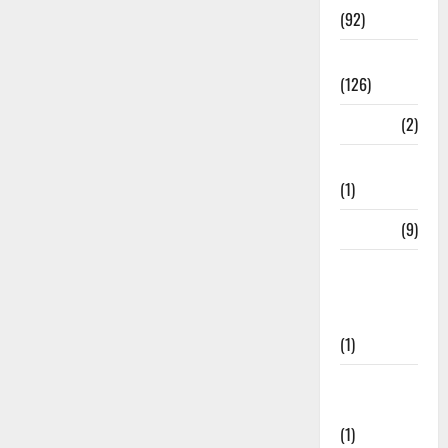
(92)
Roorkee
(126)
Rudrapur
(2)
Saharanpur
(1)
Science
(9)
Senior
Citizens
Welfare
(1)
Social
Initiatives
(1)