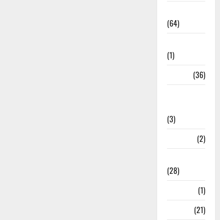
Agriculture
(64)
Ahamedabad
(1)
Army
(36)
Asia Cup
2025
(3)
Athletics
(2)
Ayurveda
(28)
Bangal
(1)
BANK
(21)