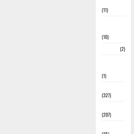
Management
(11)
Disaster
Relief
(10)
Dogs
(2)
Economy &
Investment
(1)
Education
(327)
Election
(207)
Electricity