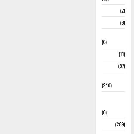
Mathura
(2)
Meerut
(6)
Mussoorie
(6)
nainital
(11)
nainital
(97)
national
(240)
National
News
(6)
Nature
(289)