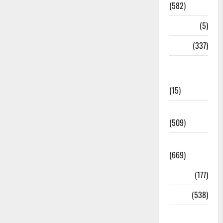
(582)
Corona
(5)
crime
(337)
Cyber
Crime
(15)
Dehradun
(509)
Dehradun
(669)
Delhi
(177)
Dharm
(538)
Disaster