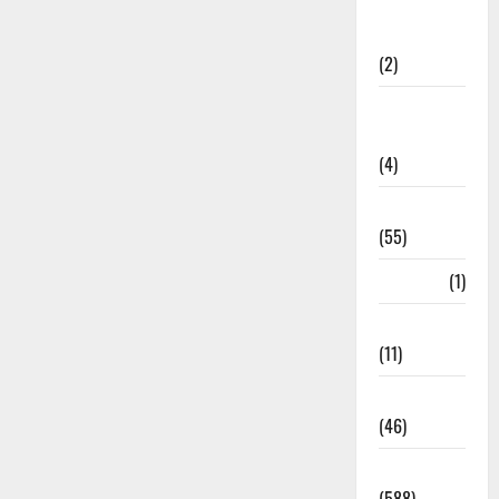
Government &
Administration
(2)
Government
Schemes
(4)
Govt Job
(55)
Gujarat
(1)
Haldwani
(11)
Haldwani
(46)
Haridwar
(588)