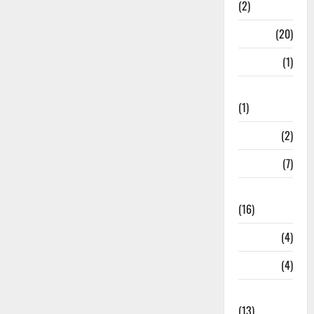
(2)
Job
(20)
Kanpur
(1)
Karanatak
(1)
kolkata
(2)
Kotdwar
(7)
Lifestyle
(16)
Loan
(4)
M.P
(4)
Massoorie
(13)