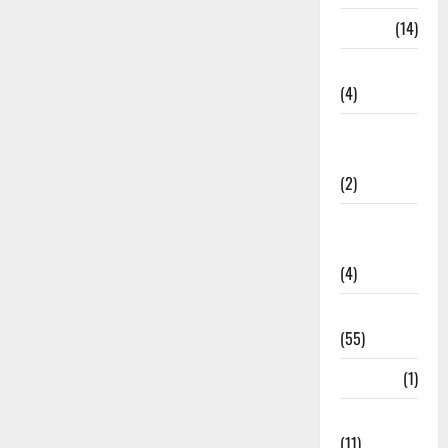
Garbage
(14)
Governance
(4)
Government &
Administration
(2)
Government
Schemes
(4)
Govt Job
(55)
Gujarat
(1)
Haldwani
(11)