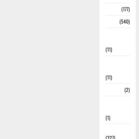
Delhi
(177)
Dharm
(540)
Disaster
Management
(11)
Disaster
Relief
(11)
Dogs
(2)
Economy &
Investment
(1)
Education
(327)