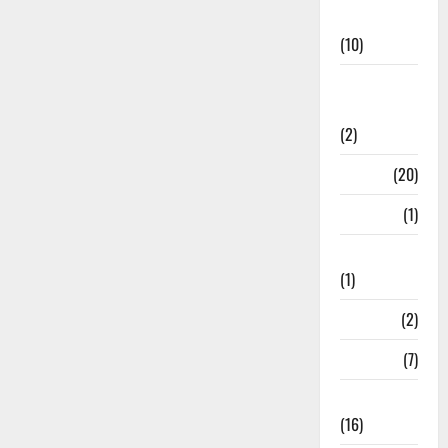
News
(10)
International
Relations
(2)
Job
(20)
Kanpur
(1)
Karanatak
(1)
kolkata
(2)
Kotdwar
(7)
Lifestyle
(16)