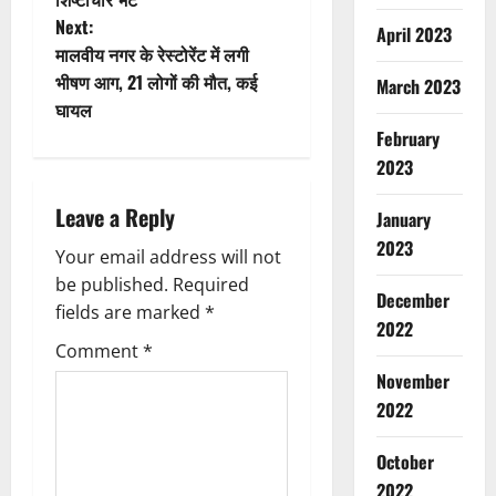
s
Next:
April 2023
t
मालवीय नगर के रेस्टोरेंट में लगी
भीषण आग, 21 लोगों की मौत, कई
March 2023
n
घायल
February
a
2023
v
Leave a Reply
January
i
2023
Your email address will not
g
be published.
Required
December
fields are marked
*
2022
a
Comment
*
Breaking
t
November
Dharm
Haridwar
2022
i
Uttarakh
ह
October
2
o
रि
2022