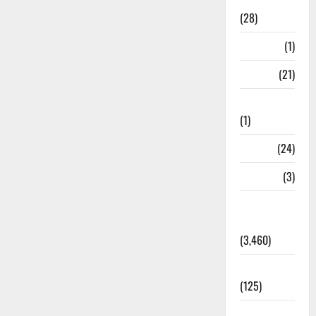
Ayurveda
(28)
Bangal
(1)
BANK
(21)
Bhaniyawala
(1)
BHEL
(24)
Bihar
(3)
Breaking
News
(3,460)
Business
(125)
Cloudburst