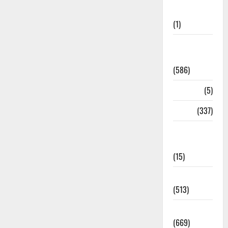
Updates
(1)
CM
Uttrakhand
(586)
Corona
(5)
crime
(337)
Cyber
Crime
(15)
Dehradun
(513)
Dehradun
(669)