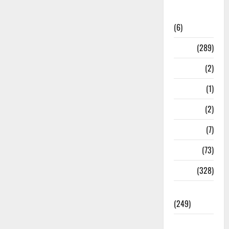
National
News
(6)
Nature
(289)
Navy
(2)
Nepal
(1)
New Year
(2)
Newsbeat
(7)
PM Modi
(73)
Police
(328)
Politics
(249)
Post Office