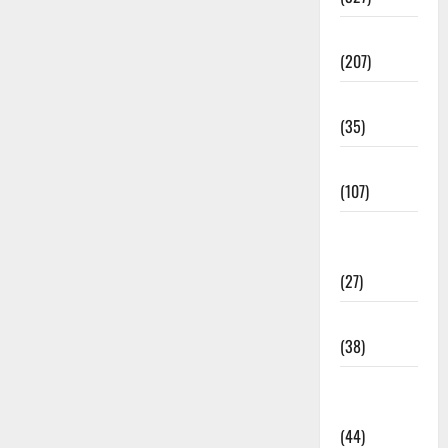
Election
(207)
Electricity
(35)
Entertainment
(107)
Environment
& Climate
(27)
EVM Voting
(38)
Fire
Accident
(44)