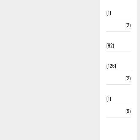
Investment
(1)
ramnagar
(2)
Rishikesh
(92)
Roorkee
(126)
Rudrapur
(2)
Saharanpur
(1)
Science
(9)
Senior
Citizens
Welfare