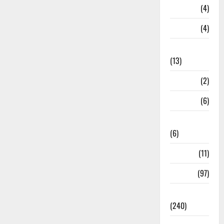
Loan
(4)
M.P
(4)
Massoorie
(13)
Mathura
(2)
Meerut
(6)
Mussoorie
(6)
nainital
(11)
nainital
(97)
national
(240)