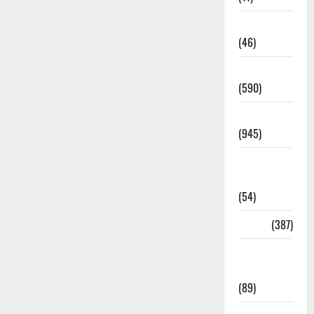
Haldwani
(46)
Haridwar
(590)
Haridwar
(945)
Haridwar
News
(54)
Health
(387)
Health &
Wellness
(89)