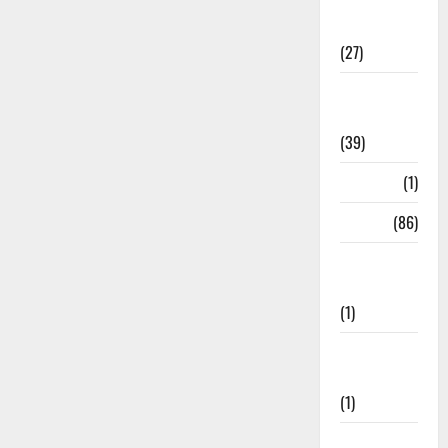
Holi
Festival
(27)
Home
Remedies
(39)
HRDA
(1)
India
(86)
India–Japan
Partnership
(1)
Inspirational
Stories
(1)
International