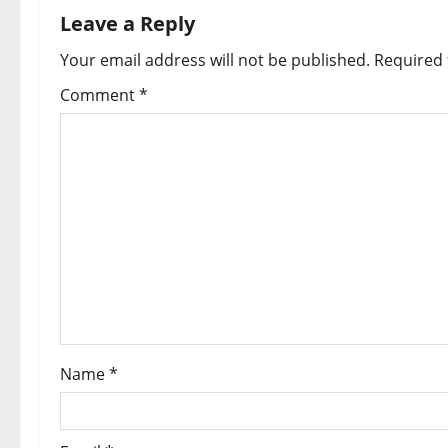
n
Leave a Reply
a
Your email address will not be published.
Required 
v
Comment
*
i
g
a
t
i
o
Name
*
n