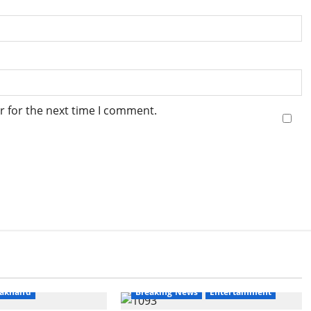
r for the next time I comment.
s
Haridwar
rakhand
Breaking News
Entertainment