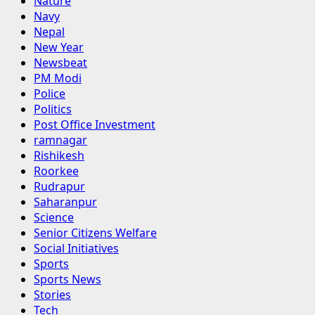
Nature
Navy
Nepal
New Year
Newsbeat
PM Modi
Police
Politics
Post Office Investment
ramnagar
Rishikesh
Roorkee
Rudrapur
Saharanpur
Science
Senior Citizens Welfare
Social Initiatives
Sports
Sports News
Stories
Tech