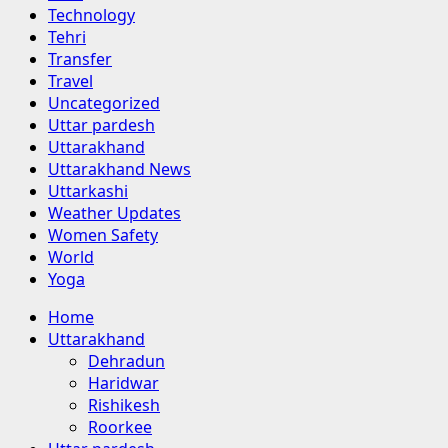
Technology
Tehri
Transfer
Travel
Uncategorized
Uttar pardesh
Uttarakhand
Uttarakhand News
Uttarkashi
Weather Updates
Women Safety
World
Yoga
Primary
Home
Menu
Uttarakhand
Dehradun
Haridwar
Rishikesh
Roorkee