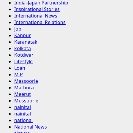
India–Japan Partnership
Inspirational Stories
International News
International Relations
Job
Kanpur
Karanatak
kolkata
Kotdwar
Lifestyle
Loan
M.P
Massoorie
Mathura
Meerut
Mussoorie
nainital
nainital
national
National News