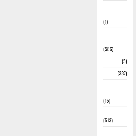
Cloudburst
Updates
(1)
CM
Uttrakhand
(586)
Corona
(5)
crime
(337)
Cyber
Crime
(15)
Dehradun
(513)
Dehradun