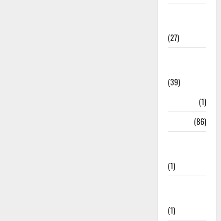
Holi
Festival
(27)
Home
Remedies
(39)
HRDA
(1)
India
(86)
India–Japan
Partnership
(1)
Inspirational
Stories
(1)