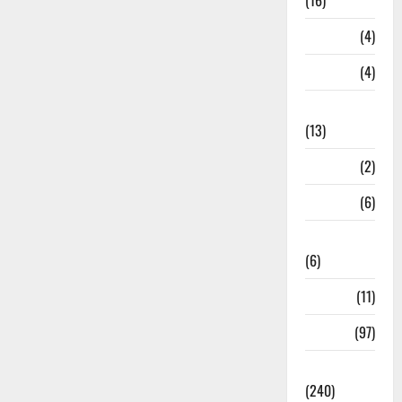
(16)
Loan
(4)
M.P
(4)
Massoorie
(13)
Mathura
(2)
Meerut
(6)
Mussoorie
(6)
nainital
(11)
nainital
(97)
national
(240)