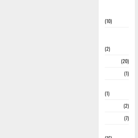
International
News
(10)
International
Relations
(2)
Job
(20)
Kanpur
(1)
Karanatak
(1)
kolkata
(2)
Kotdwar
(7)
Lifestyle