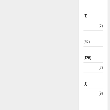
Post Office
Investment
(1)
ramnagar
(2)
Rishikesh
(92)
Roorkee
(126)
Rudrapur
(2)
Saharanpur
(1)
Science
(9)
Senior
Citizens