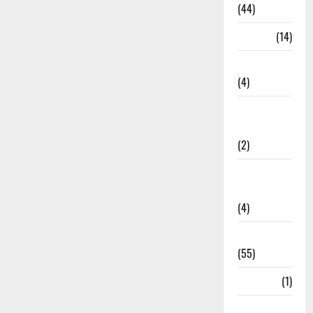
(44)
Garbage
(14)
Governance
(4)
Government &
Administration
(2)
Government
Schemes
(4)
Govt Job
(55)
Gujarat
(1)
Haldwani