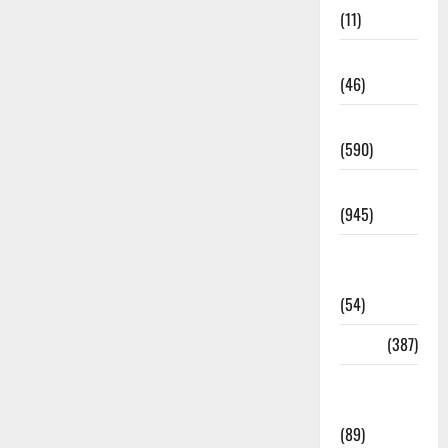
(11)
Haldwani
(46)
Haridwar
(590)
Haridwar
(945)
Haridwar
News
(54)
Health
(387)
Health &
Wellness
(89)