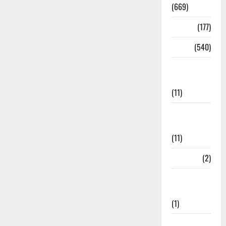
(669)
Delhi
(177)
Dharm
(540)
Disaster
Management
(11)
Disaster
Relief
(11)
Dogs
(2)
Economy &
Investment
(1)
Education