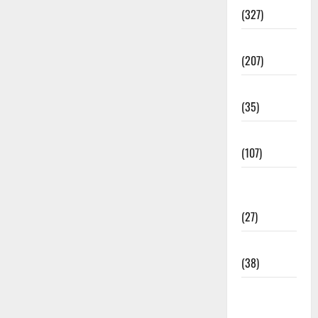
(327)
Election
(207)
Electricity
(35)
Entertainment
(107)
Environment
& Climate
(27)
EVM Voting
(38)
Fire
Accident