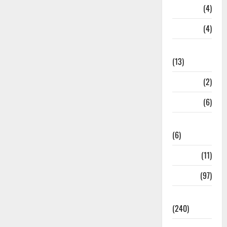
Loan
(4)
M.P
(4)
Massoorie
(13)
Mathura
(2)
Meerut
(6)
Mussoorie
(6)
nainital
(11)
nainital
(97)
national
(240)