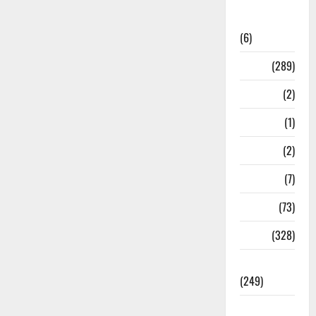
National
News
(6)
Nature
(289)
Navy
(2)
Nepal
(1)
New Year
(2)
Newsbeat
(7)
PM Modi
(73)
Police
(328)
Politics
(249)
Post Office