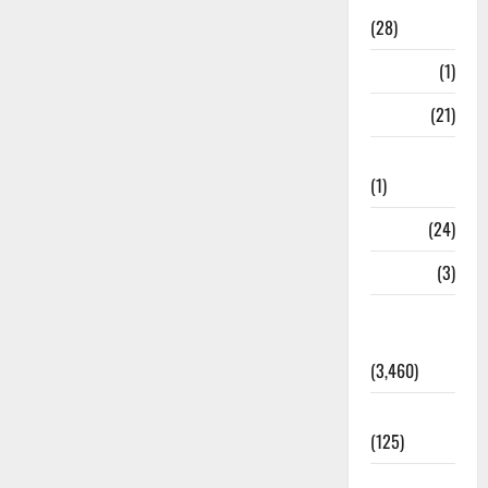
Ayurveda
(28)
Bangal
(1)
BANK
(21)
Bhaniyawala
(1)
BHEL
(24)
Bihar
(3)
Breaking
News
(3,460)
Business
(125)
Cloudburst