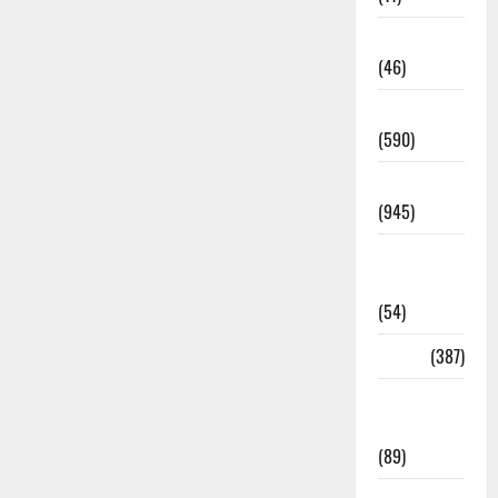
Haldwani
(46)
Haridwar
(590)
Haridwar
(945)
Haridwar
News
(54)
Health
(387)
Health &
Wellness
(89)