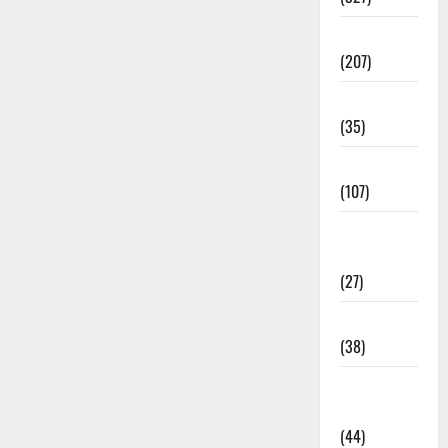
Election
(207)
Electricity
(35)
Entertainment
(107)
Environment
& Climate
(27)
EVM Voting
(38)
Fire
Accident
(44)