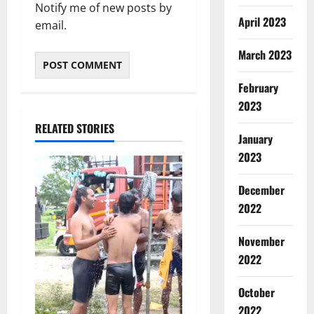
Notify me of new posts by
April 2023
email.
March 2023
February
2023
RELATED STORIES
January
2023
December
2022
Breaking
November
Dharm
Haridwar
2022
Uttarakh
ह
October
2
रि
2022