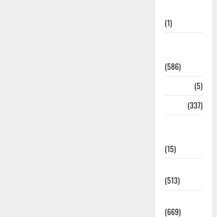
Updates
(1)
CM
Uttrakhand
(586)
Corona
(5)
crime
(337)
Cyber
Crime
(15)
Dehradun
(513)
Dehradun
(669)