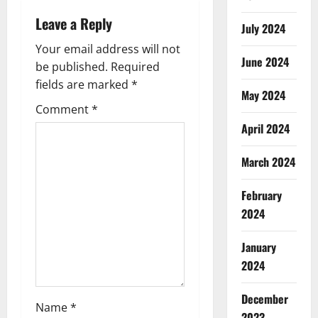
v
Leave a Reply
July 2024
i
Your email address will not
June 2024
g
be published.
Required
fields are marked
*
May 2024
a
Comment
*
t
April 2024
i
March 2024
o
February
2024
n
January
2024
December
Name
*
2023