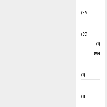
Holi
Festival
(27)
Home
Remedies
(39)
HRDA
(1)
India
(86)
India–Japan
Partnership
(1)
Inspirational
Stories
(1)
International