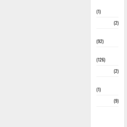
Investment
(1)
ramnagar
(2)
Rishikesh
(92)
Roorkee
(126)
Rudrapur
(2)
Saharanpur
(1)
Science
(9)
Senior
Citizens
Welfare