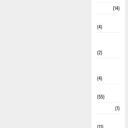
Garbage
(14)
Governance
(4)
Government &
Administration
(2)
Government
Schemes
(4)
Govt Job
(55)
Gujarat
(1)
Haldwani
(11)