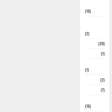
News
(10)
International
Relations
(2)
Job
(20)
Kanpur
(1)
Karanatak
(1)
kolkata
(2)
Kotdwar
(7)
Lifestyle
(16)