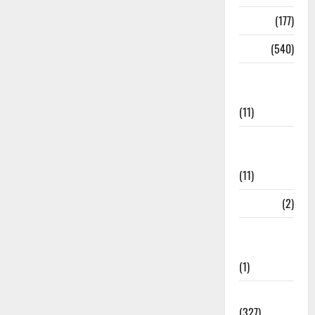
Delhi
(177)
Dharm
(540)
Disaster
Management
(11)
Disaster
Relief
(11)
Dogs
(2)
Economy &
Investment
(1)
Education
(327)