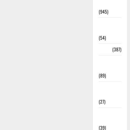
Haridwar
(945)
Haridwar
News
(54)
Health
(387)
Health &
Wellness
(89)
Holi
Festival
(27)
Home
Remedies
(39)