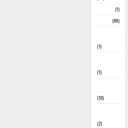
HRDA
(1)
India
(86)
India–Japan
Partnership
(1)
Inspirational
Stories
(1)
International
News
(10)
International
Relations
(2)