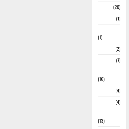
Job
(20)
Kanpur
(1)
Karanatak
(1)
kolkata
(2)
Kotdwar
(7)
Lifestyle
(16)
Loan
(4)
M.P
(4)
Massoorie
(13)