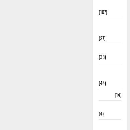
Entertainment
(107)
Environment
& Climate
(27)
EVM Voting
(38)
Fire
Accident
(44)
Garbage
(14)
Governance
(4)
Government &