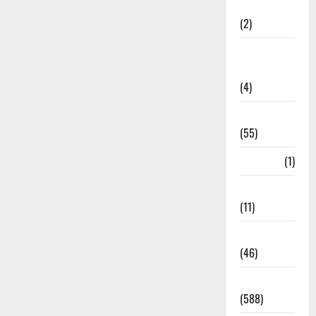
Administration
(2)
Government
Schemes
(4)
Govt Job
(55)
Gujarat
(1)
Haldwani
(11)
Haldwani
(46)
Haridwar
(588)