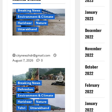
2023
Breaking News
January
Environment & Climate
2023
Haridwar
Nature
Uttarakhand
December
2022
हरिद्वार में गंगा उफान पर, चेतावनी
Breaking
लेबल पर पहुंचा जलस्तर
November
Environm
Haridwar
2022
citynewzhdr@gmail.com
Uttarakh
August 7, 2026
0
ह
October
2
रि
2022
द्वा
Breaking
र
Dehradu
Breaking News
February
में
Environm
Dehradun
2022
गं
Haridwar
Environment & Climate
Tehri
Ut
गा
3
Uttarkash
उ
Haridwar
Nature
January
उ
फा
Tehri
Uttarakhand
2022
Breaking
त्त