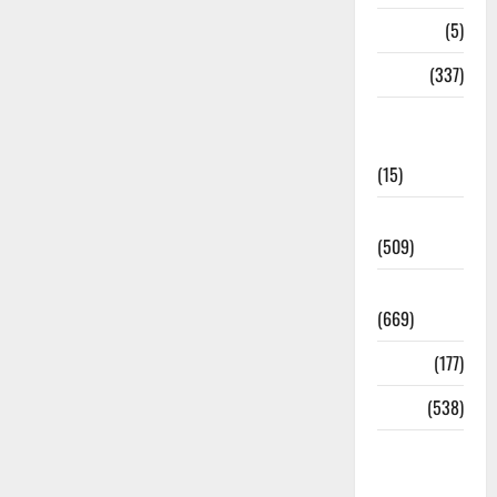
Corona
(5)
crime
(337)
Cyber
Crime
(15)
Dehradun
(509)
Dehradun
(669)
Delhi
(177)
Dharm
(538)
Disaster
Management