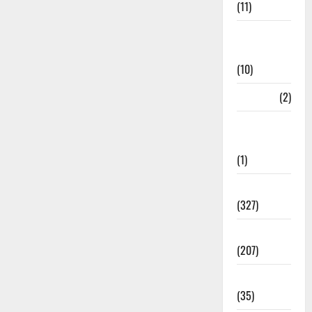
(11)
Disaster
Relief
(10)
Dogs
(2)
Economy &
Investment
(1)
Education
(327)
Election
(207)
Electricity
(35)