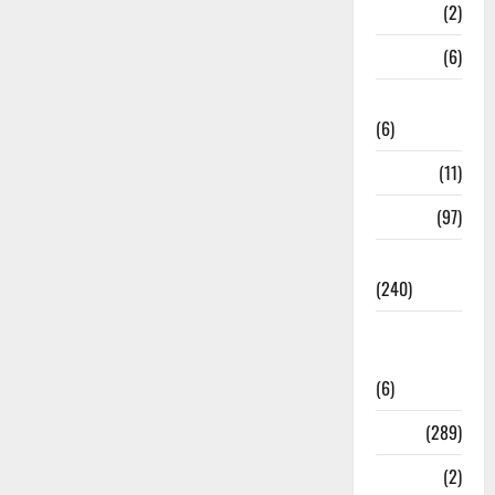
Mathura
(2)
Meerut
(6)
Mussoorie
(6)
nainital
(11)
nainital
(97)
national
(240)
National
News
(6)
Nature
(289)
Navy
(2)