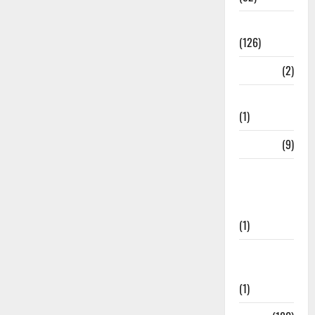
Roorkee
(126)
Rudrapur
(2)
Saharanpur
(1)
Science
(9)
Senior
Citizens
Welfare
(1)
Social
Initiatives
(1)