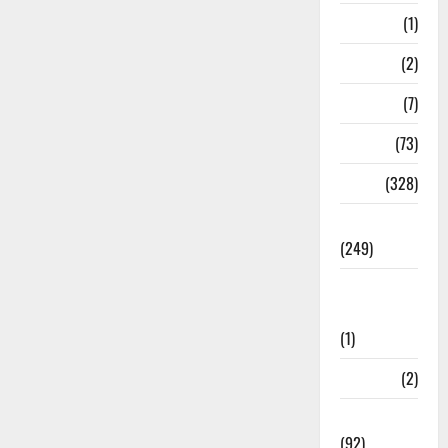
Nepal
(1)
New Year
(2)
Newsbeat
(7)
PM Modi
(73)
Police
(328)
Politics
(249)
Post Office
Investment
(1)
ramnagar
(2)
Rishikesh
(92)