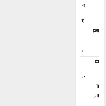
(64)
Ahamedabad
(1)
Army
(36)
Asia Cup
2025
(3)
Athletics
(2)
Ayurveda
(28)
Bangal
(1)
BANK
(21)
Bhaniyawala