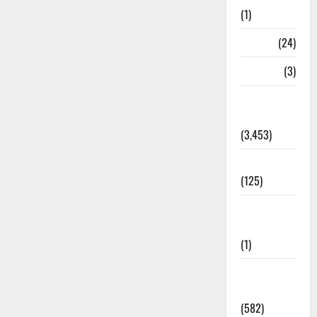
(1)
BHEL
(24)
Bihar
(3)
Breaking
News
(3,453)
Business
(125)
Cloudburst
Updates
(1)
CM
Uttrakhand
(582)